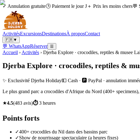
✓ Annulation gratuite
🕒 Paiement le jour J
＋ Prix les moins chers
💬 
Activités
Excursions
Destinations
À propos
Contact
🇫🇷
▼
💬 WhatsApp
Réserver
☰
Accueil
›
Activités
›
Djerba Explore · crocodiles, reptiles & musee La
Djerba Explore · crocodiles, reptiles & m
✨ Exclusivité Djerba Holiday
💵 Cash · 🅿️ PayPal · annulation immé
Le plus grand parc a crocodiles d'Afrique du Nord (400+ specimens), mu
★
4.5
(
483
avis
)
⏱
3 heures
Points forts
✓
400+ crocodiles du Nil dans des bassins parc
✓
Show de nourrissage spectaculaire (a heures fixes)