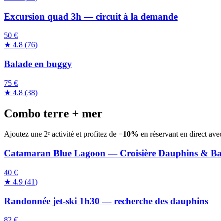
Excursion quad 3h — circuit à la demande
50 €
★
4.8
(
76
)
Balade en buggy
75 €
★
4.8
(
38
)
Combo terre + mer
Ajoutez une 2ᵉ activité et profitez de
−10%
en réservant en direct ave
Catamaran Blue Lagoon — Croisière Dauphins & B
40 €
★
4.9
(
41
)
Randonnée jet-ski 1h30 — recherche des dauphins
82 €