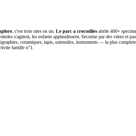
xplore
, c'est trois sites en un.
Le parc a crocodiles
abrite 400+ specimen
estioles s'agitent, les enfants applaudissent. Securise par des vitres et p
alligraphies, ceramiques, tapis, ustensiles, instruments — la plus comple
tivite famille n°1.