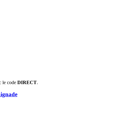
c le code
DIRECT
.
aignade