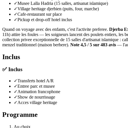
✓
Musee Lalla Hadria (15 salles, artisanat islamique)
✓
Village heritage djerbien (puits, four, marche)
✓
Cafe-restaurant sur place
✓
Pickup et drop-off hotel inclus
Quand on voyage avec des enfants, c'est l'activite preferee.
Djerba E
11h) attire les foules — les soigneurs lancent des poulets entiers, les b
collection privee exceptionnelle de 15 salles d'artisanat islamique : c
menzel traditionnel (maison berbere).
Note 4,5 / 5 sur 483 avis
— l'ac
Inclus
✅
Inclus
✓
Transferts hotel A/R
✓
Entree parc et musee
✓
Animation francophone
✓
Show de nourrissage
✓
Acces village heritage
Programme
Au choix