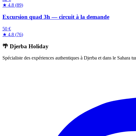
★
4.8
(
89
)
Excursion quad 3h — circuit à la demande
50 €
★
4.8
(
76
)
🌴 Djerba Holiday
Spécialiste des expériences authentiques à Djerba et dans le Sahara tu