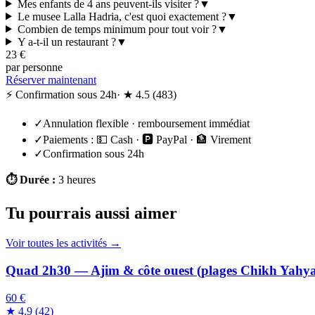
Mes enfants de 4 ans peuvent-ils visiter ?
▼
Le musee Lalla Hadria, c'est quoi exactement ?
▼
Combien de temps minimum pour tout voir ?
▼
Y a-t-il un restaurant ?
▼
23
€
par personne
Réserver maintenant
⚡ Confirmation sous 24h
· ★
4.5
(
483
)
✓
Annulation flexible · remboursement immédiat
✓
Paiements :
💵 Cash · 🅿️ PayPal · 🏦 Virement
✓
Confirmation sous 24h
⏱
Durée
:
3 heures
Tu pourrais aussi aimer
Voir toutes les activités →
Quad 2h30 — Ajim & côte ouest (plages Chikh Yahy
60 €
★
4.9
(
42
)