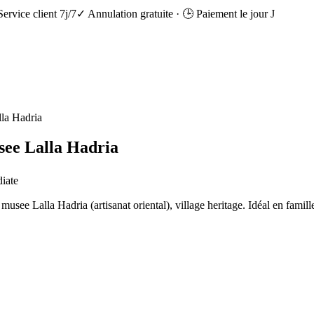
Service client 7j/7
✓ Annulation gratuite
·
🕒 Paiement le jour J
lla Hadria
usee Lalla Hadria
diate
see Lalla Hadria (artisanat oriental), village heritage. Idéal en famill