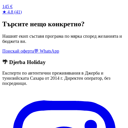
145 €
★
4.8
(
41
)
Търсите нещо конкретно?
Нашият екип съставя програма по мярка според желанията и
бюджета ви.
Поискай оферта
💬
WhatsApp
🌴 Djerba Holiday
Експерти по автентични преживявания в Джерба и
тунизийската Сахара от 2014 г. Директен оператор, без
посредници.