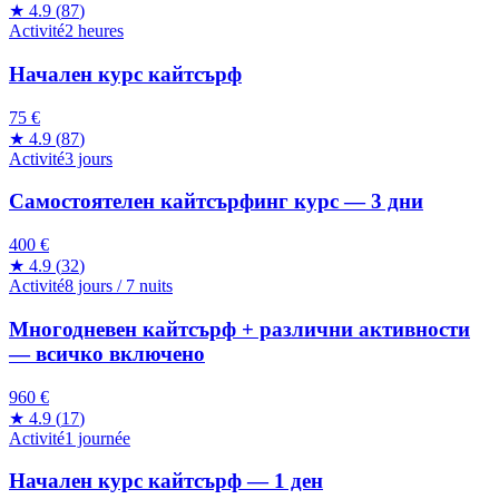
★
4.9
(
87
)
Activité
2 heures
Начален курс кайтсърф
75 €
★
4.9
(
87
)
Activité
3 jours
Самостоятелен кайтсърфинг курс — 3 дни
400 €
★
4.9
(
32
)
Activité
8 jours / 7 nuits
Многодневен кайтсърф + различни активности
— всичко включено
960 €
★
4.9
(
17
)
Activité
1 journée
Начален курс кайтсърф — 1 ден