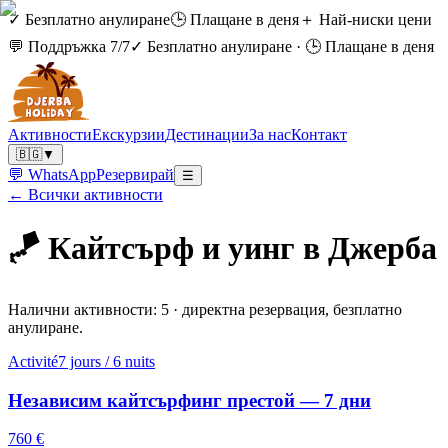
✓ Безплатно анулиране
🕒 Плащане в деня
＋ Най-ниски цени
💬 Поддръжка 7/7
✓ Безплатно анулиране
·
🕒 Плащане в деня
Активности
Екскурзии
Дестинации
За нас
Контакт
🇧🇬
▼
💬 WhatsApp
Резервирай
☰
← Всички активности
🪁
Кайтсърф и уинг в Джерба
Налични активности: 5 · директна резервация, безплатно
анулиране.
Activité
7 jours / 6 nuits
Независим кайтсърфинг престой — 7 дни
760 €