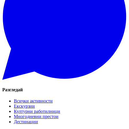
Разгледай
Всички активности
Екскурзии
Културни работилници
Многодневни престои
Дестинации