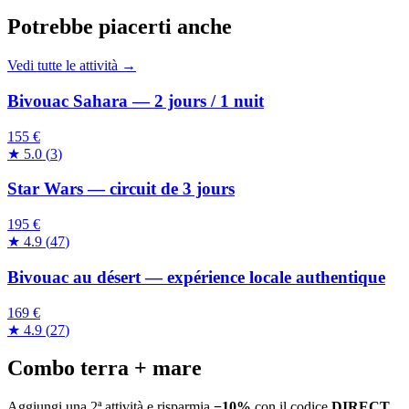
Potrebbe piacerti anche
Vedi tutte le attività →
Bivouac Sahara — 2 jours / 1 nuit
155 €
★
5.0
(
3
)
Star Wars — circuit de 3 jours
195 €
★
4.9
(
47
)
Bivouac au désert — expérience locale authentique
169 €
★
4.9
(
27
)
Combo terra + mare
Aggiungi una 2ª attività e risparmia
−10%
con il codice
DIRECT
.