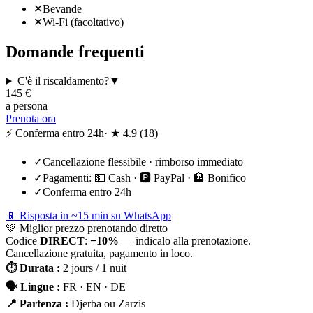
✕
Bevande
✕
Wi-Fi (facoltativo)
Domande frequenti
C'è il riscaldamento?
▼
145
€
a persona
Prenota ora
⚡ Conferma entro 24h
· ★
4.9
(
18
)
✓
Cancellazione flessibile · rimborso immediato
✓
Pagamenti:
💵 Cash · 🅿️ PayPal · 🏦 Bonifico
✓
Conferma entro 24h
📱 Risposta in ~15 min su WhatsApp
💚
Miglior prezzo prenotando diretto
Codice
DIRECT
:
−10%
— indicalo alla prenotazione.
Cancellazione gratuita, pagamento in loco.
⏱
Durata
:
2 jours / 1 nuit
🗣
Lingue
:
FR · EN · DE
📍
Partenza
:
Djerba ou Zarzis