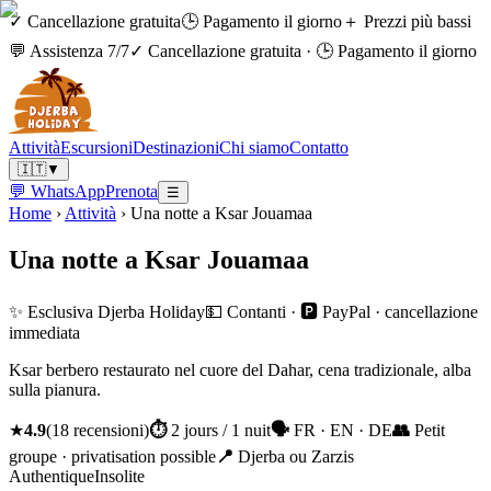
✓ Cancellazione gratuita
🕒 Pagamento il giorno
＋ Prezzi più bassi
💬 Assistenza 7/7
✓ Cancellazione gratuita
·
🕒 Pagamento il giorno
Attività
Escursioni
Destinazioni
Chi siamo
Contatto
🇮🇹
▼
💬 WhatsApp
Prenota
☰
Home
›
Attività
›
Una notte a Ksar Jouamaa
Una notte a Ksar Jouamaa
✨ Esclusiva Djerba Holiday
💵 Contanti · 🅿️ PayPal · cancellazione
immediata
Ksar berbero restaurato nel cuore del Dahar, cena tradizionale, alba
sulla pianura.
★
4.9
(
18
recensioni
)
⏱
2 jours / 1 nuit
🗣
FR · EN · DE
👥
Petit
groupe · privatisation possible
📍
Djerba ou Zarzis
Authentique
Insolite