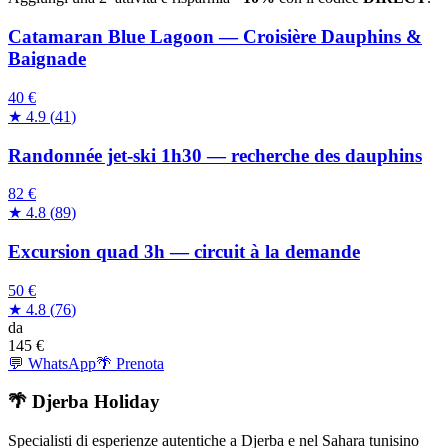
Catamaran Blue Lagoon — Croisière Dauphins &
Baignade
40 €
★
4.9
(
41
)
Randonnée jet-ski 1h30 — recherche des dauphins
82 €
★
4.8
(
89
)
Excursion quad 3h — circuit à la demande
50 €
★
4.8
(
76
)
da
145
€
💬 WhatsApp
🌴 Prenota
🌴 Djerba Holiday
Specialisti di esperienze autentiche a Djerba e nel Sahara tunisino