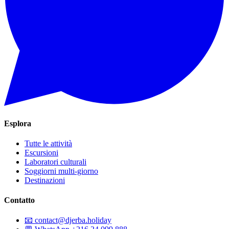
Esplora
Tutte le attività
Escursioni
Laboratori culturali
Soggiorni multi-giorno
Destinazioni
Contatto
📧
contact@djerba.holiday