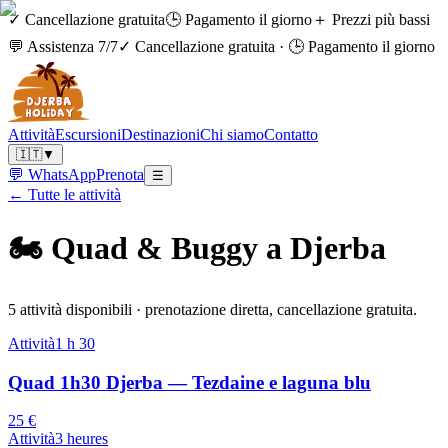
✓ Cancellazione gratuita
🕒 Pagamento il giorno
＋ Prezzi più bassi
💬 Assistenza 7/7
✓ Cancellazione gratuita
·
🕒 Pagamento il giorno
Attività
Escursioni
Destinazioni
Chi siamo
Contatto
🇮🇹
▼
💬 WhatsApp
Prenota
☰
← Tutte le attività
🏍️
Quad & Buggy a Djerba
5 attività disponibili · prenotazione diretta, cancellazione gratuita.
Attività
1 h 30
Quad 1h30 Djerba — Tezdaine e laguna blu
25 €
Attività
3 heures