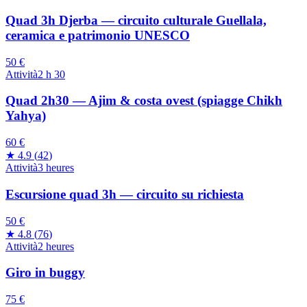
Quad 3h Djerba — circuito culturale Guellala,
ceramica e patrimonio UNESCO
50 €
Attività
2 h 30
Quad 2h30 — Ajim & costa ovest (spiagge Chikh
Yahya)
60 €
★
4.9
(
42
)
Attività
3 heures
Escursione quad 3h — circuito su richiesta
50 €
★
4.8
(
76
)
Attività
2 heures
Giro in buggy
75 €