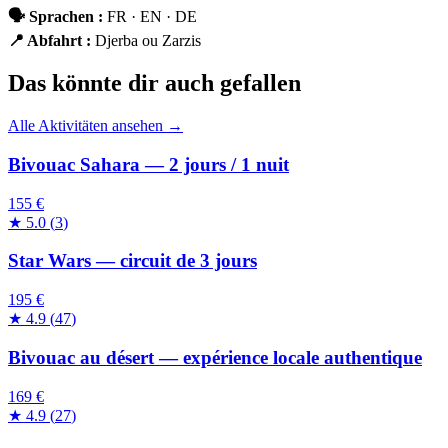
🗣
Sprachen
:
FR · EN · DE
📍
Abfahrt
:
Djerba ou Zarzis
Das könnte dir auch gefallen
Alle Aktivitäten ansehen →
Bivouac Sahara — 2 jours / 1 nuit
155 €
★
5.0
(
3
)
Star Wars — circuit de 3 jours
195 €
★
4.9
(
47
)
Bivouac au désert — expérience locale authentique
169 €
★
4.9
(
27
)