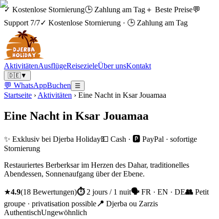
✓ Kostenlose Stornierung
🕒 Zahlung am Tag
＋ Beste Preise
💬
Support 7/7
✓ Kostenlose Stornierung
·
🕒 Zahlung am Tag
Aktivitäten
Ausflüge
Reiseziele
Über uns
Kontakt
🇩🇪
▼
💬 WhatsApp
Buchen
☰
Startseite
›
Aktivitäten
›
Eine Nacht in Ksar Jouamaa
Eine Nacht in Ksar Jouamaa
✨ Exklusiv bei Djerba Holiday
💵 Cash · 🅿️ PayPal · sofortige
Stornierung
Restauriertes Berberksar im Herzen des Dahar, traditionelles
Abendessen, Sonnenaufgang über der Ebene.
★
4.9
(
18
Bewertungen
)
⏱
2 jours / 1 nuit
🗣
FR · EN · DE
👥
Petit
groupe · privatisation possible
📍
Djerba ou Zarzis
Authentisch
Ungewöhnlich