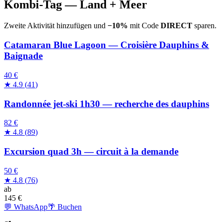
Kombi-Tag — Land + Meer
Zweite Aktivität hinzufügen und
−10%
mit Code
DIRECT
sparen.
Catamaran Blue Lagoon — Croisière Dauphins &
Baignade
40 €
★
4.9
(
41
)
Randonnée jet-ski 1h30 — recherche des dauphins
82 €
★
4.8
(
89
)
Excursion quad 3h — circuit à la demande
50 €
★
4.8
(
76
)
ab
145
€
💬 WhatsApp
🌴 Buchen