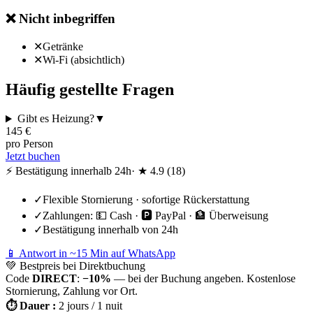
❌
Nicht inbegriffen
✕
Getränke
✕
Wi-Fi (absichtlich)
Häufig gestellte Fragen
Gibt es Heizung?
▼
145
€
pro Person
Jetzt buchen
⚡ Bestätigung innerhalb 24h
· ★
4.9
(
18
)
✓
Flexible Stornierung · sofortige Rückerstattung
✓
Zahlungen:
💵 Cash · 🅿️ PayPal · 🏦 Überweisung
✓
Bestätigung innerhalb von 24h
📱 Antwort in ~15 Min auf WhatsApp
💚
Bestpreis bei Direktbuchung
Code
DIRECT
:
−10%
— bei der Buchung angeben. Kostenlose
Stornierung, Zahlung vor Ort.
⏱
Dauer
:
2 jours / 1 nuit