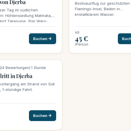
von Djerba
Bootsausflug zur geschützten
Flamingo-Insel, Baden in
zer Tag im südlichen
kristallklarem Wasser.
en: Höhlensiedlung Matmata,
orf Tataouine, Star Wars-
en und magischer
untergang auf den Dünen.
AB
45 €
Buchen
Buc
/Person
ervierungen diese Woche
124 Bewertungen)
·
1 Stunde
ritt in Djerba
untergang am Strand von Sidi
 1-stündige Fahrt.
Buchen