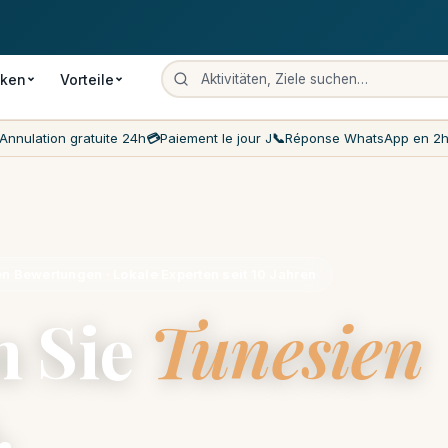
Zahlung am Ankunftstag
Die niedrigsten Preise auf dem Markt
Kund
cken
Vorteile
Annulation gratuite 24h
💳
Paiement le jour J
📞
Réponse WhatsApp en 2
en Bewertungen · Lokale Experten seit 10 Jahren
n Sie
Tunesien
.