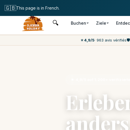
Kostenlose Stornierung
🇬🇧
This page is in French.
🔍
Buchen
Ziele
Entde
⭐ 4,9/5
· 963 avis vérifiés
🛡️
★ 4,9/5 auf 1.200+ verifiziert
Erlebe
anders