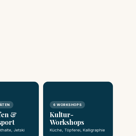
TÄTEN
6 WORKSHOPS
fen &
Kultur-
sport
Workshops
thalte, Jetski
Küche, Töpferei, Kalligraphie