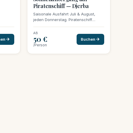
Piratenschiff — Djerba
Saisonale Ausfahrt Juli & August,
jeden Donnerstag. Piratenschiff
Houmt-Souk + Barbecue-Buffet an
Bord (gegrillter Fisch &
AB
Meeresfrüchte). 50 €/Person alles
50 €
hen
Buchen
inklusive, min. 20 Personen zur
/Person
Bestätigung.