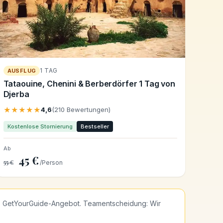
1 TAG
AUSFLUG
Tataouine, Chenini & Berberdörfer 1 Tag von
Djerba
★★★★★
4,6
(210 Bewertungen)
Kostenlose Stornierung
Bestseller
Ab
45 €
55 €
/Person
e GetYourGuide-Angebot. Teamentscheidung: Wir