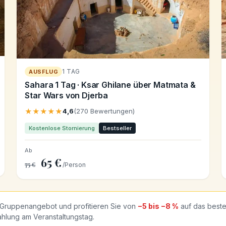
1 TAG
AUSFLUG
Sahara 1 Tag · Ksar Ghilane über Matmata &
Star Wars von Djerba
★★★★★
4,6
(270 Bewertungen)
Kostenlose Stornierung
Bestseller
Ab
65 €
75 €
/Person
Gruppenangebot und profitieren Sie von
−5 bis −8 %
auf das best
ahlung am Veranstaltungstag.