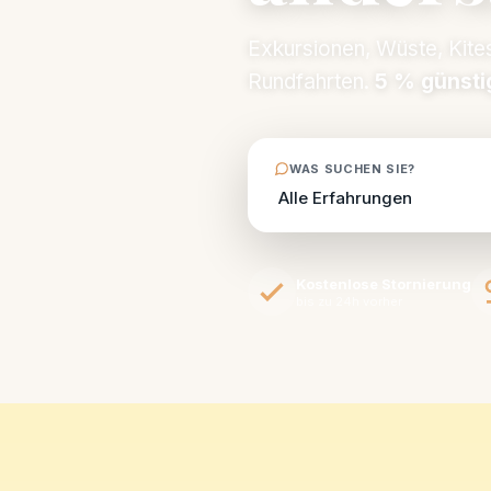
Exkursionen, Wüste, Kite
Rundfahrten.
5 % günsti
WAS SUCHEN SIE?
Kostenlose Stornierung
bis zu 24h vorher