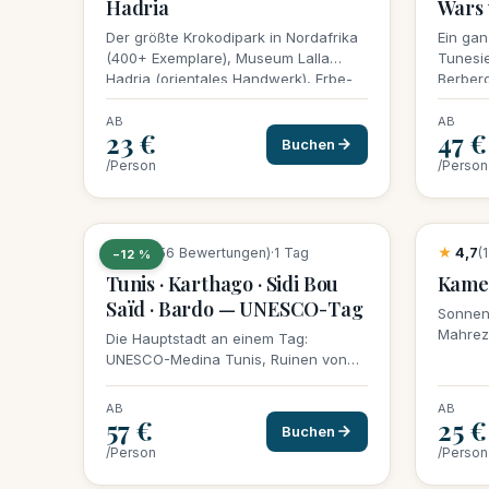
Hadria
Wars 
Der größte Krokodipark in Nordafrika
Ein gan
(400+ Exemplare), Museum Lalla
Tunesi
Hadria (orientales Handwerk), Erbe-
Berberd
Dorf. Perfekt für Familien.
Kuliss
Sonnen
AB
AB
23 €
47 €
Buchen
/Person
/Person
19 Buchungen diese Woche
15 Res
★
4,6
(156 Bewertungen)
·
1 Tag
★
4,7
(
−12 %
Tunis · Karthago · Sidi Bou
Kamel
Saïd · Bardo — UNESCO-Tag
Sonnen
Mahrez,
Die Hauptstadt an einem Tag:
UNESCO-Medina Tunis, Ruinen von
Karthago, blau-weiße Gassen von
Sidi Bou Saïd, Mosaike des Bardo.
AB
AB
57 €
25 €
Buchen
/Person
/Person