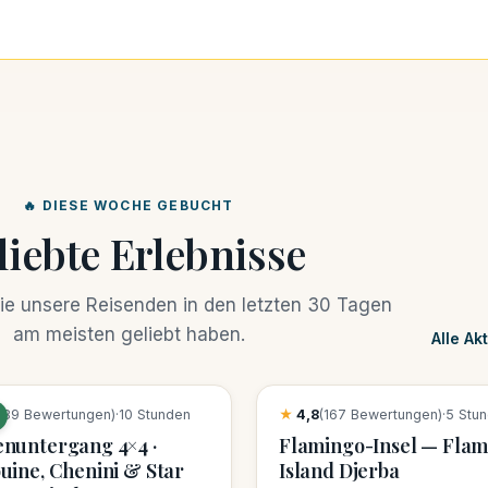
🔥 DIESE WOCHE GEBUCHT
liebte Erlebnisse
die unsere Reisenden in den letzten 30 Tagen
am meisten geliebt haben.
Alle Ak
ungen diese Woche
21 Buchungen diese Woche
389 Bewertungen)
·
10 Stunden
★
4,8
(167 Bewertungen)
·
5 Stu
nuntergang 4×4 ·
Flamingo-Insel — Flam
uine, Chenini & Star
Island Djerba