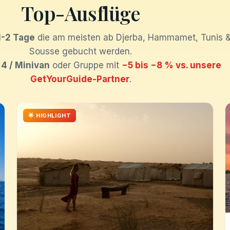
Top-Ausflüge
1-2 Tage
die am meisten ab Djerba, Hammamet, Tunis 
Sousse gebucht werden.
×4 / Minivan
oder Gruppe mit
−5 bis −8 % vs. unsere
GetYourGuide-Partner
.
🌟 HIGHLIGHT