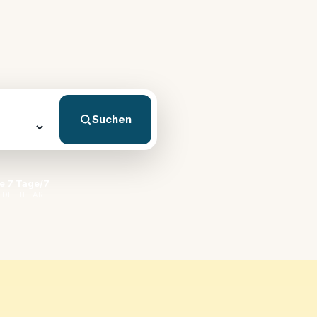
Suchen
e 7 Tage/7
 DE · IT · AR