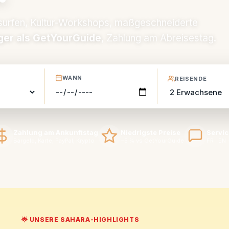
surfen, Kultur-Workshops, maßgeschneiderte
ger als GetYourGuide
, Zahlung am Abreisestag.
WANN
REISENDE
Zahlung am Ankunftstag
Niedrigste Preise
Servic
Bargeld, Karte, PayPal, Krypto
−5 % vs GetYourGuide
FR · EN ·
🌟 UNSERE SAHARA-HIGHLIGHTS