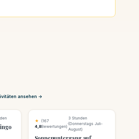
tivitäten ansehen →
22 Buchungen diese Woche
nden
3 Stunden
★
(167
·
(Donnerstags Juli-
ingo
4,8
Bewertungen)
August)
Sonnenuntergang auf