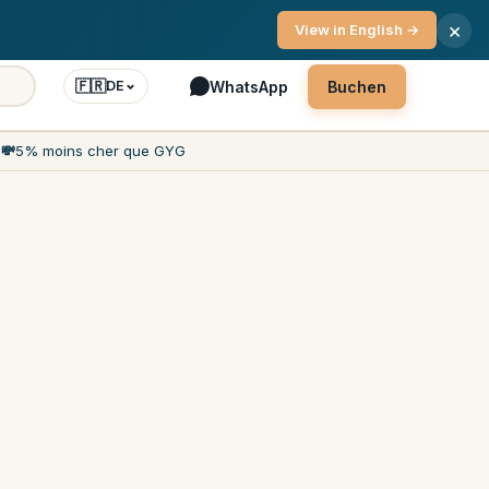
enservice 7 Tage die Woche
×
View in English →
🇫🇷
WhatsApp
Buchen
DE
h
💸
5% moins cher que GYG