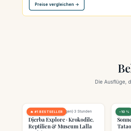
Preise vergleichen →
Be
Die Ausflüge, 
13 Buchungen diese Woche
9 Buch
★
4,5
(483 Bewertungen)
·
3 Stunden
★
4,7
(
🔥 #1 BESTSELLER
−10 %
Djerba Explore · Krokodile,
Sonne
Reptilien & Museum Lalla
Tatao