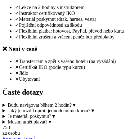
✓
Lekce na 2 hodiny s instruktorem
✓
Instruktor certifikovaný IKO
✓
Materiál poskytnut (drak, harnes, vesta)
✓
Pojištění odpovědnosti za škodu
✓
Flexibilní platba: hotovost, PayPal, převod nebo karta
✓
Flexibilní zrušení a vrácení peněz bez předplatby
❌
Není v ceně
✕
Transfer tam a zpět z vašeho hotelu (na vyžádání)
✕
Certifikát IKO (podle typu kurzu)
✕
Jídlo
✕
Ubytování
Časté dotazy
Budu navigovat během 2 hodin?
▼
Jaký je rozdíl oproti jednodennímu kurzu?
▼
Je materiál poskytnut?
▼
Musím umět plavat?
▼
75
€
za osobu
Rezervovat nyní