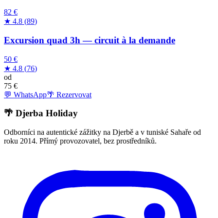
82 €
★
4.8
(
89
)
Excursion quad 3h — circuit à la demande
50 €
★
4.8
(
76
)
od
75
€
💬 WhatsApp
🌴 Rezervovat
🌴 Djerba Holiday
Odborníci na autentické zážitky na Djerbě a v tuniské Sahaře od
roku 2014. Přímý provozovatel, bez prostředníků.