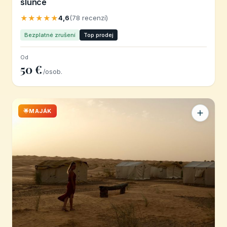
slunce
★★★★★
4,6
(78 recenzí)
Bezplatné zrušení
Top prodej
Od
50 €
/osob.
🌟MAJÁK