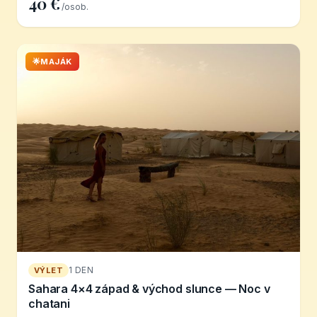
40 €
/osob.
🌟MAJÁK
1 DEN
VÝLET
Sahara 4×4 západ & východ slunce — Noc v
chatani