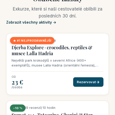
Exkurze, které si naši cestovatelé oblíbili za
posledních 30 dní.
Zobrazit všechny aktivity →
13 rezervací tento týden
★
4,5
(483 recenzí)
·
3 hodiny
🔥 #1 NEJPRODÁVANĚJŠÍ
Djerba Explore · crocodiles, reptiles &
musee Lalla Hadria
Největší park krokodýlů v severní Africe (400+
exemplářů), musee Lalla Hadria (orientální řemesla),
věštecká vesnice. Ideální pro rodiny.
OD
23 €
Rezervovat
/osoba
9 rezervací tento týden
★
4,7
(389 recenzí)
·
10 hodin
−10 %
Sunset 4×4 · Tataouine, Chenini & Star