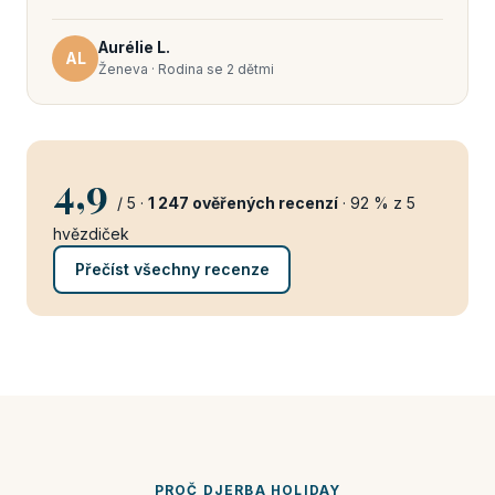
Aurélie L.
AL
Ženeva · Rodina se 2 dětmi
4,9
/ 5 ·
1 247 ověřených recenzí
· 92 % z 5
hvězdiček
Přečíst všechny recenze
PROČ DJERBA HOLIDAY