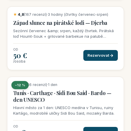
★
4,8
(167 recenzí)
·
3 hodiny (čtvrtky červenec-srpen)
Západ slunce na pirátské lodi — Djerba
Sezónní červenec &amp; srpen, každý čtvrtek. Pirátská
loď Houmt-Souk + grilované barbekue na palubě
(grilovaná ryba &amp; mořské plody). 50 €/osoba vše
zahrnuto, min. 20 osob k potvrzení.
OD
50 €
Rezervovat
/osoba
19 rezervací tento týden
★
4,6
(156 recenzí)
·
1 den
−12 %
Tunis · Carthage · Sidi Bou Said · Bardo —
den UNESCO
Hlavní město za 1 den: UNESCO medína v Tunisu, ruiny
Kartágo, modrobílé uličky Sidi Bou Said, mozaiky Barda.
OD