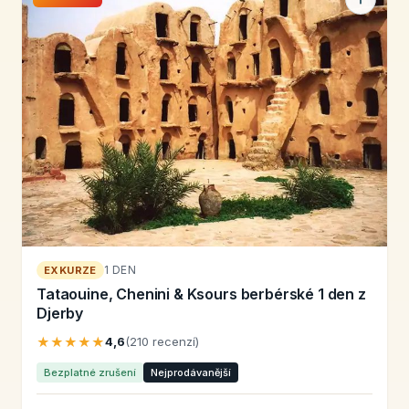
1 DEN
EXKURZE
Tataouine, Chenini & Ksours berbérské 1 den z
Djerby
★★★★★
4,6
(210 recenzí)
Bezplatné zrušení
Nejprodávanější