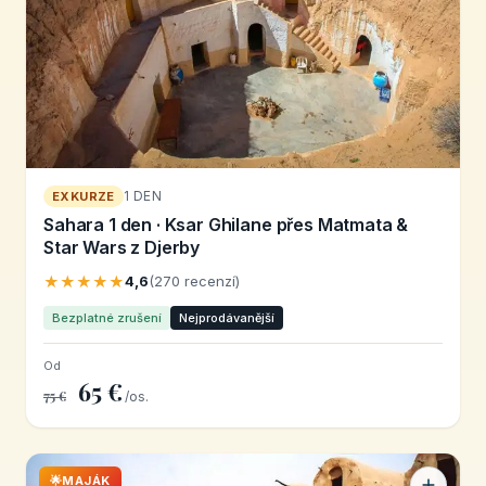
1 DEN
EXKURZE
Sahara 1 den · Ksar Ghilane přes Matmata &
Star Wars z Djerby
★★★★★
4,6
(270 recenzí)
Bezplatné zrušení
Nejprodávanější
Od
65 €
75 €
/os.
🌟MAJÁK