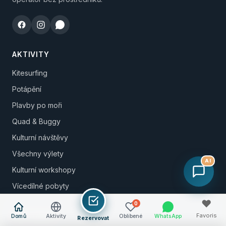
AKTIVITY
Kitesurfing
Potápění
Plavby po moři
Quad & Buggy
Kulturní návštěvy
Všechny výlety
AI
Kulturní workshopy
Vícedílné pobyty
♥
0
DESTINACE
Favoris
Domů
Aktivity
Oblíbené
WhatsApp
Rezervovat