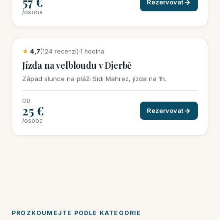
57 €
Rezervovat
/osoba
15 rezervací tento týden
★
4,7
(124 recenzí)
·
1 hodina
Jízda na velbloudu v Djerbě
Západ slunce na pláži Sidi Mahrez, jízda na 1h.
OD
25 €
Rezervovat
/osoba
PROZKOUMEJTE PODLE KATEGORIE