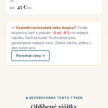
Od
45 €
55 €
/os.
💡
Osamělí cestovatelé nebo dvojice?
Zvolte
skupinový tarif a získejte
−5 až −8 %
na nejlepší
nabídku GetYourGuide. Rozhodnutí týmu:
garantujeme nejlepší cenu. Žádná záloha, platba v
den rezervace.
Porovnat ceny →
🔥 REZERVOVÁNO TENTO TÝDEN
Oblíbené zážitky