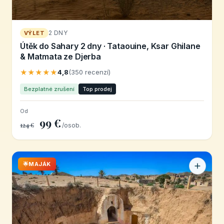
2 DNY
VÝLET
Útěk do Sahary 2 dny · Tataouine, Ksar Ghilane
& Matmata ze Djerba
★★★★★
4,8
(350 recenzí)
Bezplatné zrušení
Top prodej
Od
99 €
124 €
/osob.
🌟MAJÁK