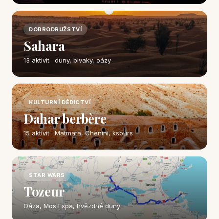
DOBRODRUŽSTVÍ
Sahara
13 aktivit · duny, bivaky, oázy
KULTURNÍ DĚDICTVÍ
Dahar berbère
15 aktivit · Matmata, Chenini, ksours
STAR WARS
Tozeur
Oáza, Mos Espa, hvězdné duny