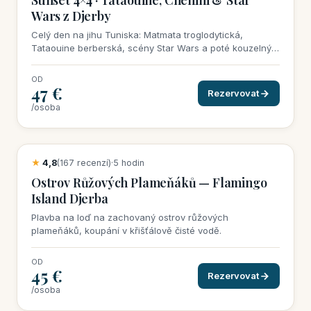
Wars z Djerby
Celý den na jihu Tuniska: Matmata troglodytická,
Tataouine berberská, scény Star Wars a poté kouzelný
západ slunce na dunách.
OD
47 €
Rezervovat
/osoba
21 rezervací tento týden
★
4,8
(167 recenzí)
·
5 hodin
Ostrov Růžových Plameňáků — Flamingo
Island Djerba
Plavba na loď na zachovaný ostrov růžových
plameňáků, koupání v křišťálově čisté vodě.
OD
45 €
Rezervovat
/osoba
22 rezervací tento týden