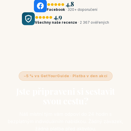
●●●●●
4,8
Facebook
· 320+ doporučení
●●●●●
4,9
Všechny naše recenze
· 2 367 ověřených
−5 % vs GetYourGuide · Platba v den akcí
Jste připraveni si sestavit
svou cestu?
Náš místní tým vám odpoví do 24 hodin s
bezplatným individuálním nabídkou. Žádný závazek,
žádná platba před aktivitou.