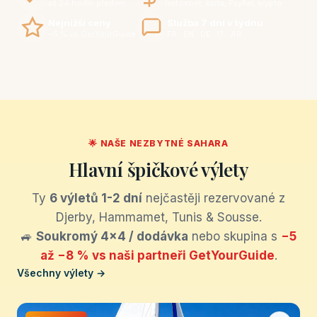
až 24 hodin předem
hotovost, karta, PayPal, krypto
Nejnižší ceny
Služba 7 dní v týdnu
−5 % vs GetYourGuide
FR · EN · DE · IT · AR
🌟 NAŠE NEZBYTNÉ SAHARA
Hlavní špičkové výlety
Ty
6 výletů 1-2 dní
nejčastěji rezervované z
Djerby, Hammamet, Tunis & Sousse.
🚙
Soukromý 4×4 / dodávka
nebo skupina s
−5
až −8 % vs naši partneři GetYourGuide
.
Všechny výlety →