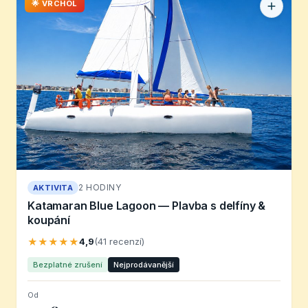
🌟 VRCHOL
2 HODINY
AKTIVITA
Katamaran Blue Lagoon — Plavba s delfíny &
koupání
★★★★★
4,9
(41 recenzí)
Bezplatné zrušení
Nejprodávanější
Od