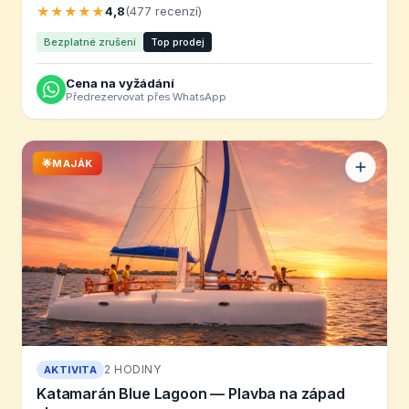
★★★★★
4,8
(477 recenzí)
Bezplatné zrušení
Top prodej
Cena na vyžádání
Předrezervovat přes WhatsApp
🌟MAJÁK
2 HODINY
AKTIVITA
Katamarán Blue Lagoon — Plavba na západ