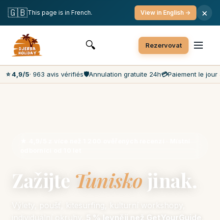
Bezplatné zrušení
Platba v den konání
Nejnižší ceny na trhu
🇬🇧
×
This page is in French.
View in English →
Zákaznický servis 7 dní v týdnu
🔍
Rezervovat
⭐ 4,9/5
· 963 avis vérifiés
🛡️
Annulation gratuite 24h
💳
Paiement le jour 
★ 4,9/5 z více než 1 200 ověřených recenzí · Místní
odborníci od 10 let
Zažijte
Tunisko
jinak.
Výlety, poušť, kitesurfing, kulturní workshopy,
individuální okruhy.
5 % levněji než GetYourGuide
,