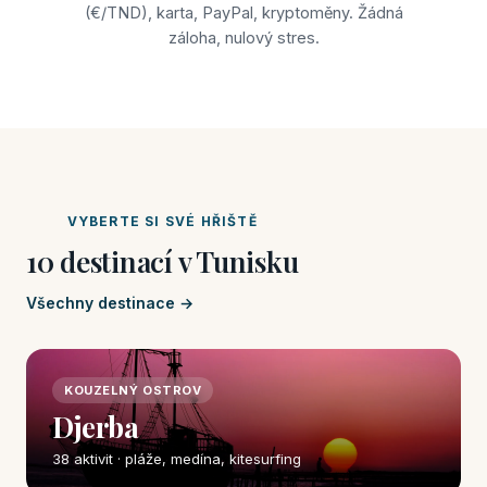
(€/TND), karta, PayPal, kryptoměny. Žádná
záloha, nulový stres.
VYBERTE SI SVÉ HŘIŠTĚ
10 destinací v Tunisku
Všechny destinace →
KOUZELNÝ OSTROV
Djerba
38 aktivit · pláže, medína, kitesurfing