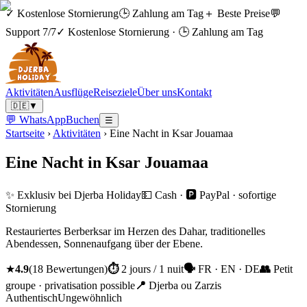
✓ Kostenlose Stornierung
🕒 Zahlung am Tag
＋ Beste Preise
💬
Support 7/7
✓ Kostenlose Stornierung
·
🕒 Zahlung am Tag
Aktivitäten
Ausflüge
Reiseziele
Über uns
Kontakt
🇩🇪
▼
💬 WhatsApp
Buchen
☰
Startseite
›
Aktivitäten
›
Eine Nacht in Ksar Jouamaa
Eine Nacht in Ksar Jouamaa
✨ Exklusiv bei Djerba Holiday
💵 Cash · 🅿️ PayPal · sofortige
Stornierung
Restauriertes Berberksar im Herzen des Dahar, traditionelles
Abendessen, Sonnenaufgang über der Ebene.
★
4.9
(
18
Bewertungen
)
⏱
2 jours / 1 nuit
🗣
FR · EN · DE
👥
Petit
groupe · privatisation possible
📍
Djerba ou Zarzis
Authentisch
Ungewöhnlich