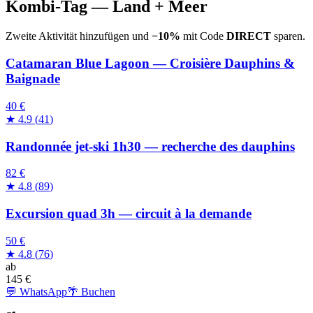
Kombi-Tag — Land + Meer
Zweite Aktivität hinzufügen und
−10%
mit Code
DIRECT
sparen.
Catamaran Blue Lagoon — Croisière Dauphins &
Baignade
40 €
★
4.9
(
41
)
Randonnée jet-ski 1h30 — recherche des dauphins
82 €
★
4.8
(
89
)
Excursion quad 3h — circuit à la demande
50 €
★
4.8
(
76
)
ab
145
€
💬 WhatsApp
🌴 Buchen