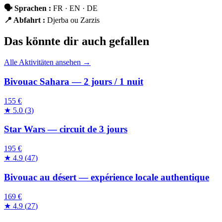
🗣
Sprachen
:
FR · EN · DE
📍
Abfahrt
:
Djerba ou Zarzis
Das könnte dir auch gefallen
Alle Aktivitäten ansehen →
Bivouac Sahara — 2 jours / 1 nuit
155 €
★
5.0
(
3
)
Star Wars — circuit de 3 jours
195 €
★
4.9
(
47
)
Bivouac au désert — expérience locale authentique
169 €
★
4.9
(
27
)