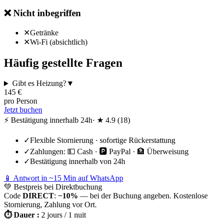
❌
Nicht inbegriffen
✕
Getränke
✕
Wi-Fi (absichtlich)
Häufig gestellte Fragen
Gibt es Heizung?
▼
145
€
pro Person
Jetzt buchen
⚡ Bestätigung innerhalb 24h
· ★
4.9
(
18
)
✓
Flexible Stornierung · sofortige Rückerstattung
✓
Zahlungen:
💵 Cash · 🅿️ PayPal · 🏦 Überweisung
✓
Bestätigung innerhalb von 24h
📱 Antwort in ~15 Min auf WhatsApp
💚
Bestpreis bei Direktbuchung
Code
DIRECT
:
−10%
— bei der Buchung angeben. Kostenlose
Stornierung, Zahlung vor Ort.
⏱
Dauer
:
2 jours / 1 nuit