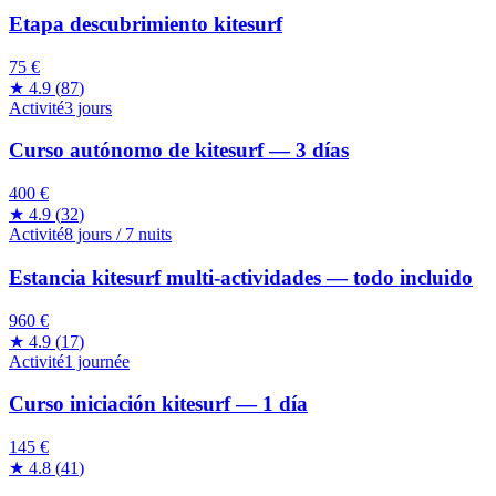
Etapa descubrimiento kitesurf
75 €
★
4.9
(
87
)
Activité
3 jours
Curso autónomo de kitesurf — 3 días
400 €
★
4.9
(
32
)
Activité
8 jours / 7 nuits
Estancia kitesurf multi-actividades — todo incluido
960 €
★
4.9
(
17
)
Activité
1 journée
Curso iniciación kitesurf — 1 día
145 €
★
4.8
(
41
)