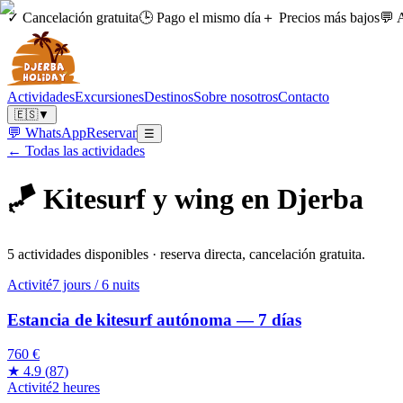
✓ Cancelación gratuita
🕒 Pago el mismo día
＋ Precios más bajos
💬 
Actividades
Excursiones
Destinos
Sobre nosotros
Contacto
🇪🇸
▼
💬 WhatsApp
Reservar
☰
← Todas las actividades
🪁
Kitesurf y wing en Djerba
5 actividades disponibles · reserva directa, cancelación gratuita.
Activité
7 jours / 6 nuits
Estancia de kitesurf autónoma — 7 días
760 €
★
4.9
(
87
)
Activité
2 heures