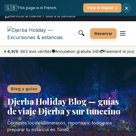
Cancelación gratuita
Pago el día de la actividad
🇬🇧
×
This page is in French.
View in English →
Precios más bajos del mercado
Servicio al cliente 7 días a la semana
🔍
Reservar
⭐ 4,9/5
· 963 avis vérifiés
🛡️
Annulation gratuite 24h
💳
Paiement le jour 
Blog y guías
Djerba Holiday Blog — guías
de viaje Djerba y sur tunecino
Consejos locales, itinerarios, reportajes: todo para
preparar tu estancia en Túnez.