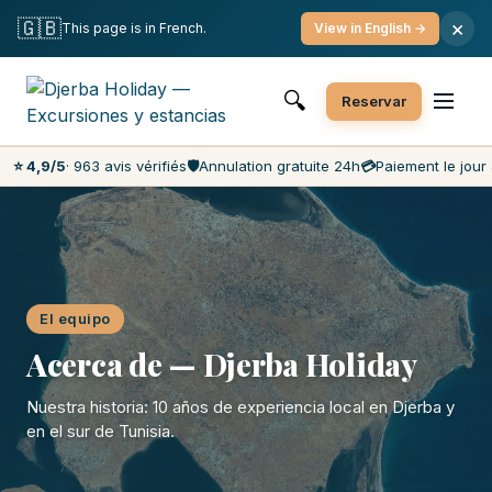
Cancelación gratuita
Pago el día D
🇬🇧
×
This page is in French.
View in English →
Precios más bajos del mercado
Servicio al cliente 7 días/7
🔍
Reservar
⭐ 4,9/5
· 963 avis vérifiés
🛡️
Annulation gratuite 24h
💳
Paiement le jour 
El equipo
Acerca de — Djerba Holiday
Nuestra historia: 10 años de experiencia local en Djerba y
en el sur de Tunisia.