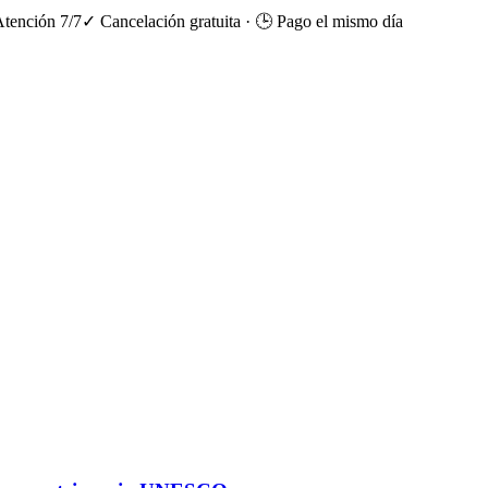
Atención 7/7
✓ Cancelación gratuita
·
🕒 Pago el mismo día