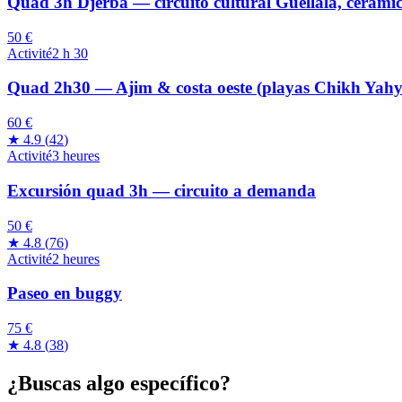
Quad 3h Djerba — circuito cultural Guellala, cerá
50 €
Activité
2 h 30
Quad 2h30 — Ajim & costa oeste (playas Chikh Yahy
60 €
★
4.9
(
42
)
Activité
3 heures
Excursión quad 3h — circuito a demanda
50 €
★
4.8
(
76
)
Activité
2 heures
Paseo en buggy
75 €
★
4.8
(
38
)
¿Buscas algo específico?