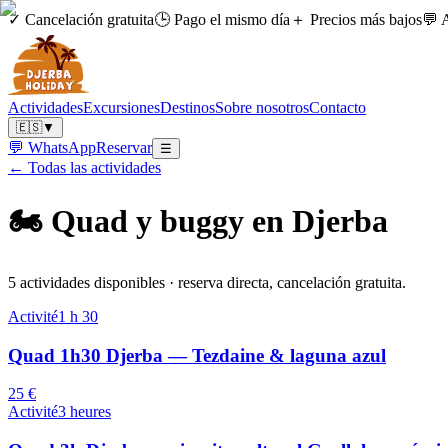
✓ Cancelación gratuita
🕒 Pago el mismo día
＋ Precios más bajos
💬 
Actividades
Excursiones
Destinos
Sobre nosotros
Contacto
🇪🇸
▼
💬 WhatsApp
Reservar
☰
← Todas las actividades
🏍️
Quad y buggy en Djerba
5 actividades disponibles · reserva directa, cancelación gratuita.
Activité
1 h 30
Quad 1h30 Djerba — Tezdaine & laguna azul
25 €
Activité
3 heures