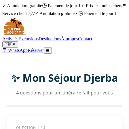
✓ Annulation gratuite
🕒 Paiement le jour J
＋ Prix les moins chers
💬
Service client 7j/7
✓ Annulation gratuite
·
🕒 Paiement le jour J
Activités
Excursions
Destinations
À propos
Contact
🇫🇷
▼
💬 WhatsApp
Réserver
☰
✨ Mon Séjour Djerba
4 questions pour un itinéraire fait pour vous
QUESTION
1
/
4