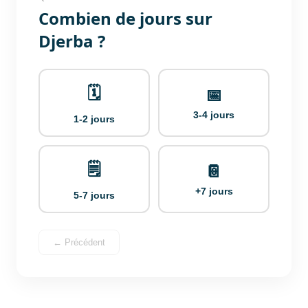
Combien de jours sur
Djerba ?
🗓️
📅
3-4 jours
1-2 jours
🗒️
📔
+7 jours
5-7 jours
← Précédent