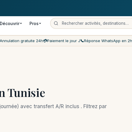
 gratuite
Paiement le jour J
Prix les moins chers du marché
Servi
Découvrir
Pros
Annulation gratuite 24h
💳
Paiement le jour J
📞
Réponse WhatsApp en 2
en Tunisie
urnée) avec transfert A/R inclus . Filtrez par