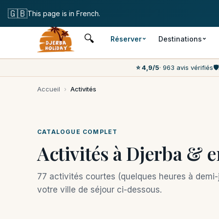
Annulation
🇬🇧
This page is in French.
🔍
Réserver
Destinations
⭐ 4,9/5
· 963 avis vérifiés
🛡️
Accueil
›
Activités
CATALOGUE COMPLET
Activités à Djerba & 
77 activités courtes (quelques heures à demi-jo
votre ville de séjour ci-dessous.