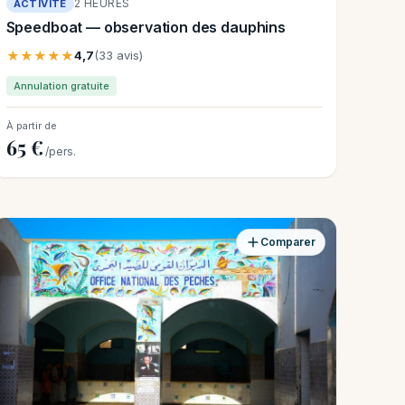
2 HEURES
ACTIVITÉ
Speedboat — observation des dauphins
★★★★★
4,7
(33 avis)
Annulation gratuite
À partir de
65 €
/pers.
Comparer