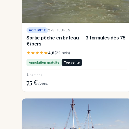
2-3 HEURES
ACTIVITÉ
Sortie pêche en bateau — 3 formules dès 75
€/pers
★★★★★
4,8
(22 avis)
Annulation gratuite
Top vente
À partir de
75 €
/pers.