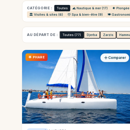
CATÉGORIE :
Toutes
🌊 Nautique & mer (17)
🐠 Plongée 
🏛️ Visites & sites (6)
💆 Spa & bien-être (9)
🍽️ Gastronomi
AU DÉPART DE :
Toutes
(77)
Djerba
Zarzis
Hamm
🌟 PHARE
Comparer