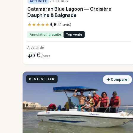
2 HEURES
ACTIVITÉ
Catamaran Blue Lagoon — Croisière
Dauphins & Baignade
★★★★★
4,9
(41 avis)
Annulation gratuite
Top vente
À partir de
40 €
/pers.
BEST-SELLER
Comparer