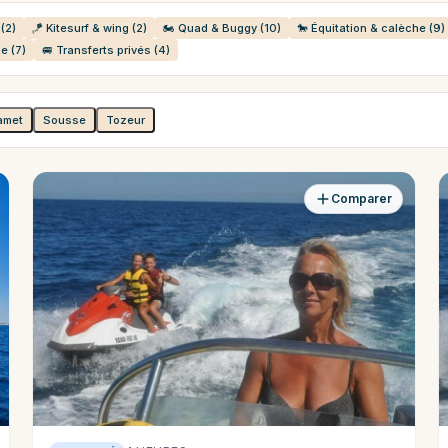
(2)
🪁 Kitesurf & wing (2)
🏍️ Quad & Buggy (10)
🐎 Équitation & calèche (9)
e (7)
🚐 Transferts privés (4)
amet
Sousse
Tozeur
Comparer