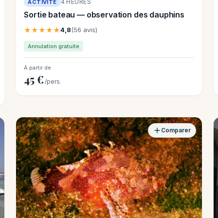
4 HEURES
ACTIVITÉ
Sortie bateau — observation des dauphins
★★★★★
4,8
(56 avis)
Annulation gratuite
À partir de
45 €
/pers.
Comparer