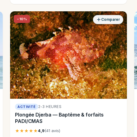
−10%
Comparer
2-3 HEURES
ACTIVITÉ
Plongée Djerba — Baptême & forfaits
PADI/CMAS
★★★★★
4,9
(41 avis)