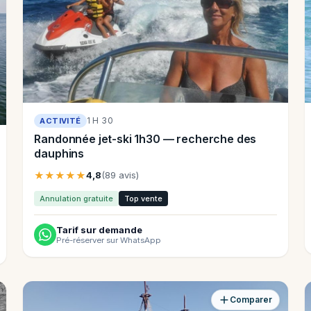
1 H 30
ACTIVITÉ
Randonnée jet-ski 1h30 — recherche des
dauphins
★★★★★
4,8
(89 avis)
Annulation gratuite
Top vente
Tarif sur demande
Pré-réserver sur WhatsApp
Comparer