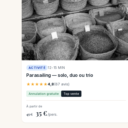
12-15 MIN
ACTIVITÉ
Parasailing — solo, duo ou trio
★★★★★
4,8
(67 avis)
Annulation gratuite
Top vente
À partir de
35 €
45 €
/pers.