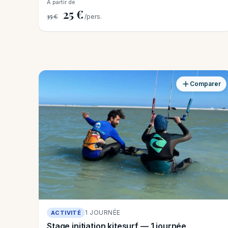
À partir de
25 €
35 €
/pers.
Comparer
1 JOURNÉE
ACTIVITÉ
Stage initiation kitesurf — 1 journée