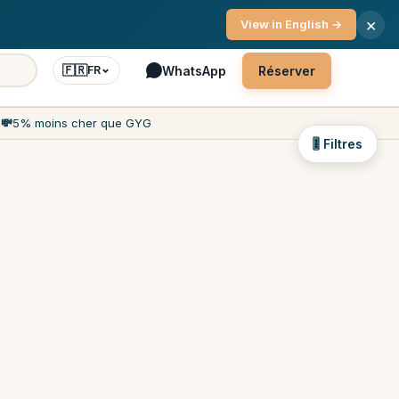
ce client 7j/7
×
View in English →
🇫🇷
WhatsApp
Réserver
FR
h
💸
5% moins cher que GYG
🎚 Filtres