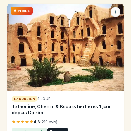
🌟 PHARE
1 JOUR
EXCURSION
Tataouine, Chenini & Ksours berbères 1 jour
depuis Djerba
★★★★★
4,6
(210 avis)