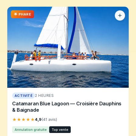
🌟 PHARE
2 HEURES
ACTIVITÉ
Catamaran Blue Lagoon — Croisière Dauphins
& Baignade
★★★★★
4,9
(41 avis)
Annulation gratuite
Top vente