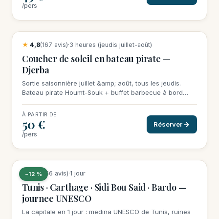
/pers
22 réservations cette semaine
★
4,8
(167 avis)
·
3 heures (jeudis juillet-août)
Coucher de soleil en bateau pirate —
Djerba
Sortie saisonnière juillet &amp; août, tous les jeudis.
Bateau pirate Houmt-Souk + buffet barbecue à bord
(poissons grillés &amp; fruits de mer). 50 €/pers tout
inclus, min 20 personnes pour confirmer.
À PARTIR DE
50 €
Réserver
/pers
19 réservations cette semaine
★
4,6
(156 avis)
·
1 jour
−12 %
Tunis · Carthage · Sidi Bou Said · Bardo —
journee UNESCO
La capitale en 1 jour : medina UNESCO de Tunis, ruines