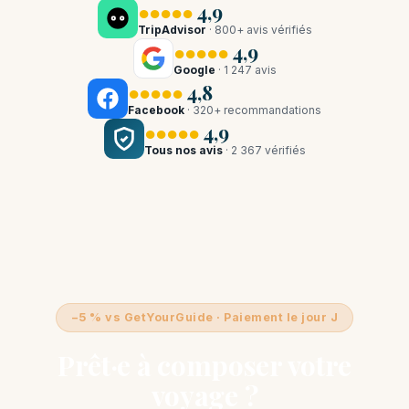
●●●●●
4,9
TripAdvisor
· 800+ avis vérifiés
●●●●●
4,9
Google
· 1 247 avis
●●●●●
4,8
Facebook
· 320+ recommandations
●●●●●
4,9
Tous nos avis
· 2 367 vérifiés
−5 % vs GetYourGuide · Paiement le jour J
Prêt·e à composer votre
voyage ?