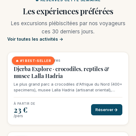
Les expériences préférées
Les excursions plébiscitées par nos voyageurs
ces 30 derniers jours.
Voir toutes les activités →
13 réservations cette semaine
★
4,5
(483 avis)
·
3 heures
🔥 #1 BEST-SELLER
Djerba Explore · crocodiles, reptiles &
musee Lalla Hadria
Le plus grand parc a crocodiles d'Afrique du Nord (400+
specimens), musee Lalla Hadria (artisanat oriental),
village heritage. Idéal en famille.
À PARTIR DE
23 €
Réserver
/pers
9 réservations cette semaine