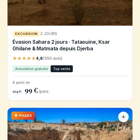
2 JOURS
EXCURSION
Évasion Sahara 2 jours · Tataouine, Ksar
Ghilane & Matmata depuis Djerba
★★★★★
4,8
(350 avis)
Annulation gratuite
Top vente
À partir de
99 €
124 €
/pers.
🌟 PHARE