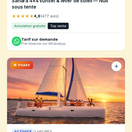
Sahara 4×4 sunset & lever de soleil — Nuit
sous tente
★★★★★
4,8
(477 avis)
Annulation gratuite
Top vente
Tarif sur demande
Pré-réserver sur WhatsApp
🌟 PHARE
2 HEURES
ACTIVITÉ