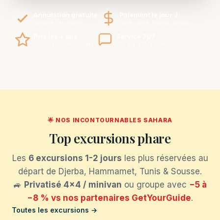
Annulation gratuite
Paiement le jour J
jusqu'à 24h avant
cash, carte, PayPal, crypto
Prix les + bas
Service 7j/7
−5 % vs GetYourGuide
FR · EN · DE · IT · AR
🌟 NOS INCONTOURNABLES SAHARA
Top excursions phare
Les
6 excursions 1-2 jours
les plus réservées au
départ de Djerba, Hammamet, Tunis & Sousse.
🚙
Privatisé 4×4 / minivan
ou groupe avec
−5 à
−8 % vs nos partenaires GetYourGuide
.
Toutes les excursions →