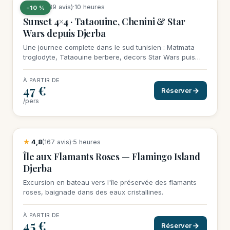
★
4,7
(389 avis)
·
10 heures
−10 %
Sunset 4×4 · Tataouine, Chenini & Star
Wars depuis Djerba
Une journee complete dans le sud tunisien : Matmata
troglodyte, Tataouine berbere, decors Star Wars puis
sunset magique sur les dunes.
À PARTIR DE
47 €
Réserver
/pers
21 réservations cette semaine
★
4,8
(167 avis)
·
5 heures
Île aux Flamants Roses — Flamingo Island
Djerba
Excursion en bateau vers l'île préservée des flamants
roses, baignade dans des eaux cristallines.
À PARTIR DE
45 €
Réserver