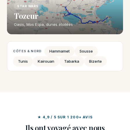
STAR WARS
Tozeur
Oasis, Mos Espa, dunes étoilées
Hammamet
Sousse
CÔTES & NORD
Tunis
Kairouan
Tabarka
Bizerte
★ 4,9 / 5 SUR 1 200+ AVIS
Ils ont voyagé avec nous