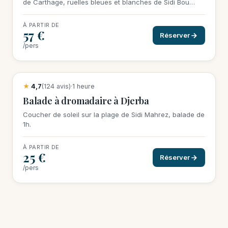
de Carthage, ruelles bleues et blanches de Sidi Bou
Said, mosaiques du Bardo.
À PARTIR DE
57 €
Réserver
/pers
15 réservations cette semaine
★
4,7
(124 avis)
·
1 heure
Balade à dromadaire à Djerba
Coucher de soleil sur la plage de Sidi Mahrez, balade de
1h.
À PARTIR DE
25 €
Réserver
/pers