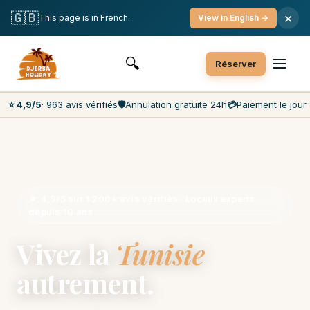
Annulation gratuite
Paiement le jour J
🇬🇧
×
This page is in French.
View in English →
Prix les moins chers du marché
Service client 7j/7
🔍
Réserver
⭐ 4,9/5
· 963 avis vérifiés
🛡️
Annulation gratuite 24h
💳
Paiement le jour 
★ 4,9/5 sur 1 200+ avis vérifiés · Locaux experts
depuis 10 ans
Vivez la
Tunisie
autrement.