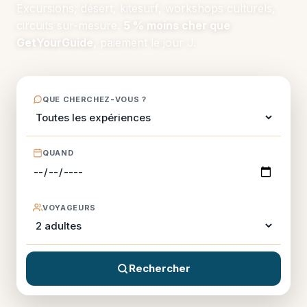
Excursions, désert, kitesurf, workshops culturels,
circuits sur-mesure.
5 % moins cher que
GetYourGuide
, paiement le jour J.
QUE CHERCHEZ-VOUS ?
QUAND
VOYAGEURS
Rechercher