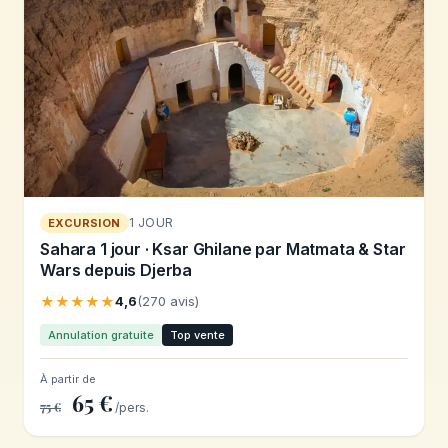
1 JOUR
EXCURSION
Sahara 1 jour · Ksar Ghilane par Matmata & Star
Wars depuis Djerba
★★★★★
4,6
(270 avis)
Annulation gratuite
Top vente
À partir de
65 €
75 €
/pers.