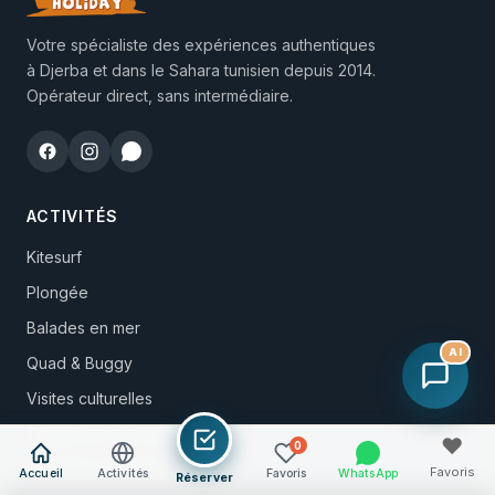
Votre spécialiste des expériences authentiques
à Djerba et dans le Sahara tunisien depuis 2014.
Opérateur direct, sans intermédiaire.
ACTIVITÉS
Kitesurf
Plongée
Balades en mer
AI
Quad & Buggy
Visites culturelles
Toutes les excursions
♥
0
Workshops culturels
Favoris
Accueil
Activités
Favoris
WhatsApp
Réserver