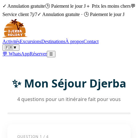
✓ Annulation gratuite
🕒 Paiement le jour J
＋ Prix les moins chers
💬
Service client 7j/7
✓ Annulation gratuite
·
🕒 Paiement le jour J
Activités
Excursions
Destinations
À propos
Contact
🇫🇷
▼
💬 WhatsApp
Réserver
☰
✨ Mon Séjour Djerba
4 questions pour un itinéraire fait pour vous
QUESTION
1
/
4