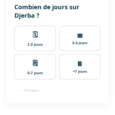
Combien de jours sur
Djerba ?
🗓️
📅
3-4 jours
1-2 jours
🗒️
📔
+7 jours
5-7 jours
← Précédent