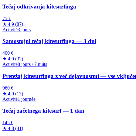
Tečaj odkrivanja kitesurfinga
75 €
★
4.9
(
87
)
Activité
3 jours
Samostojni tečaj kitesurfinga — 3 dni
400 €
★
4.9
(
32
)
Activité
8 jours / 7 nuits
Pretežaj kitesurfinga z več dejavnostmi — vse vključ
960 €
★
4.9
(
17
)
Activité
1 journée
Tečaj začetnega kitesurf — 1 dan
145 €
★
4.8
(
41
)