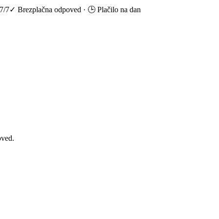
7/7
✓ Brezplačna odpoved
·
🕒 Plačilo na dan
oved.