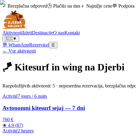
✓ Brezplačna odpoved
🕒 Plačilo na dan
＋ Najnižje cene
💬 Podpora 
Aktivnosti
Izleti
Destinacije
O nas
Kontakt
🇸🇮
▼
💬 WhatsApp
Rezerviraj
☰
← Vse aktivnosti
🪁
Kitesurf in wing na Djerbi
Razpoložljivih aktivnosti: 5 · neposredna rezervacija, brezplačna odp
Activité
7 jours / 6 nuits
Avtonomni kitesurf sejaj — 7 dni
760 €
★
4.9
(
87
)
Activité
2 heures