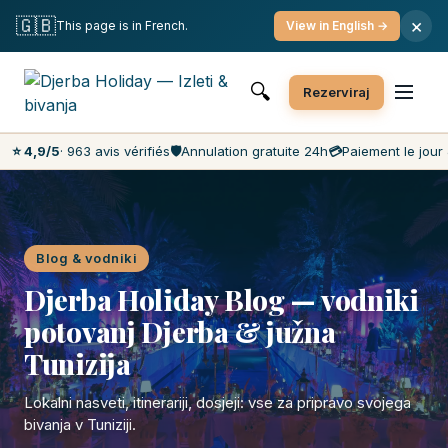
Brezplačna odpoved
Plačilo na dan obiska
🇬🇧
×
This page is in French.
View in English →
Najnižje cene na trgu
Storitve za stranke 7 dni na teden
🔍
Rezerviraj
⭐ 4,9/5
· 963 avis vérifiés
🛡️
Annulation gratuite 24h
💳
Paiement le jour 
Blog & vodniki
Djerba Holiday Blog — vodniki
potovanj Djerba & južna
Tunizija
Lokalni nasveti, itinerariji, dosjeji: vse za pripravo svojega
bivanja v Tuniziji.