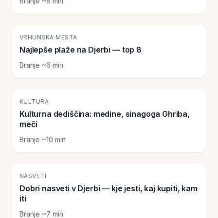
Branje ~8 min
🏖️
VRHUNSKA MESTA
Najlepše plaže na Djerbi — top 8
Branje ~6 min
🕌
KULTURA
Kulturna dediščina: medine, sinagoga Ghriba,
meči
Branje ~10 min
💡
NASVETI
Dobri nasveti v Djerbi — kje jesti, kaj kupiti, kam
iti
Branje ~7 min