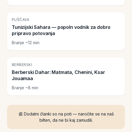
🏜️
PUŠČAVA
Tunizijski Sahara — popoln vodnik za dobro
pripravo potovanja
Branje ~12 min
⛰️
BERBERSKI
Berberski Dahar: Matmata, Chenini, Ksar
Jouamaa
Branje ~8 min
📰 Dodatni članki so na poti — naročite se na naš
bilten, da ne bi kaj zamudili.