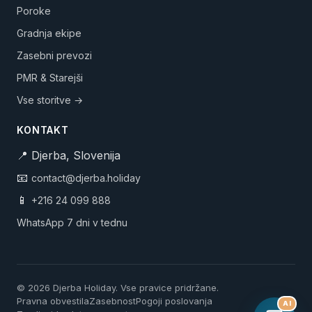
Poroke
Gradnja ekipe
Zasebni prevozi
PMR & Starejši
Vse storitve →
KONTAKT
📍 Djerba, Slovenija
📧
contact@djerba.holiday
📱
+216 24 099 888
WhatsApp 7 dni v tednu
© 2026 Djerba Holiday. Vse pravice pridržane.
Pravna obvestila
Zasebnost
Pogoji poslovanja
AI