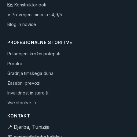
🗺️ Konstruktor poti
⭐ Preverjeni mnenja · 4,9/5
Blog in novice
PROFESIONALNE STORITVE
Prilagojeni krožni poteputi
Poroke
Gradnja timskega duha
Zasebni prevozi
Invalidnost in starejši
Vse storitve →
KONTAKT
📍 Djerba, Tunizija
📧
contact@djerba.holiday