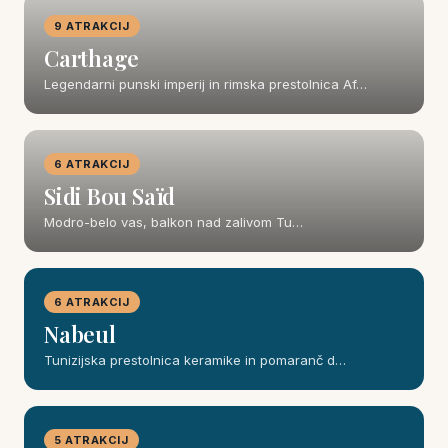
9 ATRAKCIJ
Carthage
Legendarni punski imperij in rimska prestolnica Af…
6 ATRAKCIJ
Sidi Bou Saïd
Modro-belo vas, balkon nad zalivom Tu…
6 ATRAKCIJ
Nabeul
Tunizijska prestolnica keramike in pomaranč d…
5 ATRAKCIJ