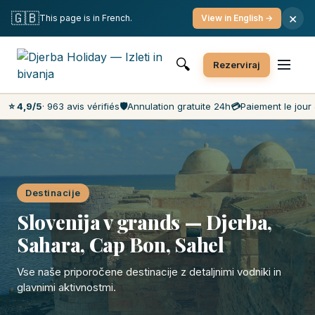
Brezplačna odpoved
Plačilo na dan
Najnižje cene na trgu
🇬🇧
×
This page is in French.
View in English →
Pomoč strankam 7 dni na teden
🔍
Rezerviraj
⭐ 4,9/5
· 963 avis vérifiés
🛡️
Annulation gratuite 24h
💳
Paiement le jour 
Destinacije
Slovenija v grands — Djerba,
Sahara, Cap Bon, Sahel
Vse naše priporočene destinacije z detaljnimi vodniki in
glavnimi aktivnostmi.