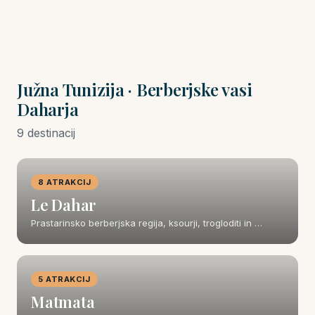
Južna Tunizija · Berberjske vasi
Daharja
9 destinacij
8 ATRAKCIJ
Le Dahar
Prastarinsko berberjska regija, ksourji, trogloditi in …
5 ATRAKCIJ
Matmata