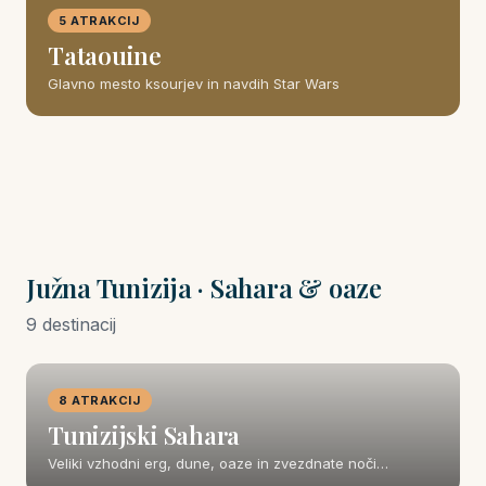
5 ATRAKCIJ
Tataouine
Glavno mesto ksourjev in navdih Star Wars
Južna Tunizija · Sahara & oaze
9 destinacij
8 ATRAKCIJ
Tunizijski Sahara
Veliki vzhodni erg, dune, oaze in zvezdnate noči…