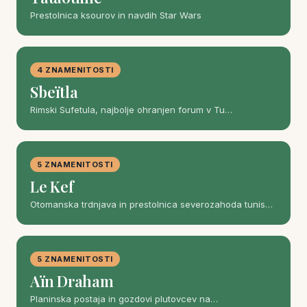
Prestolnica ksourov in navdih Star Wars
4 ZNAMENITOSTI
Sbeïtla
Rimski Sufetula, najbolje ohranjen forum v Tu…
5 ZNAMENITOSTI
Le Kef
Otomanska trdnjava in prestolnica severozahoda tunis…
5 ZNAMENITOSTI
Aïn Draham
Planinska postaja in gozdovi plutovcev na…