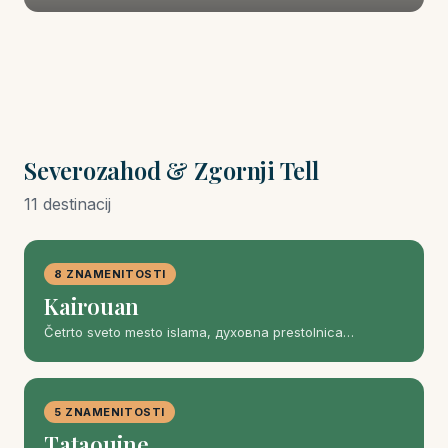
Severozahod & Zgornji Tell
11 destinacij
8 ZNAMENITOSTI
Kairouan
Četrto sveto mesto islama, духовna prestolnica…
5 ZNAMENITOSTI
Tataouine