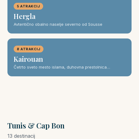
5 ATRAKCIJ
Hergla
Avtentično obalno naselje severno od Sousse
8 ATRAKCIJ
Kairouan
Četrto sveto mesto islama, duhovna prestolnica…
Tunis & Cap Bon
13 destinacij