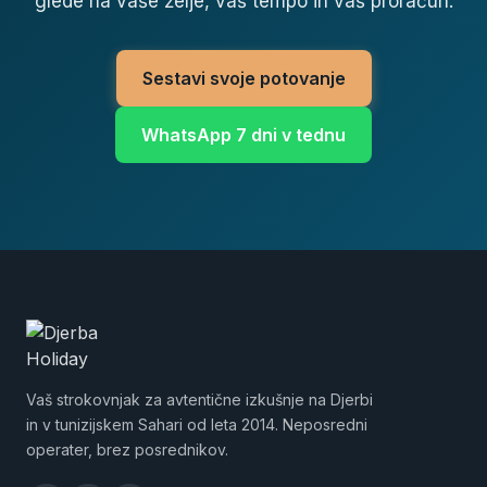
glede na vaše želje, vaš tempo in vaš proračun.
Sestavi svoje potovanje
WhatsApp 7 dni v tednu
Vaš strokovnjak za avtentične izkušnje na Djerbi
in v tunizijskem Sahari od leta 2014. Neposredni
operater, brez posrednikov.