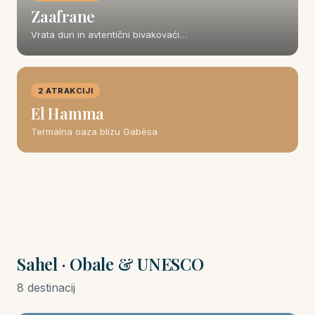
Zaafrane
Vrata dun in avtentični bivakovaći…
2 ATRAKCIJI
El Hamma
Termalna oaza blizu Gabèsa
Sahel · Obale & UNESCO
8 destinacij