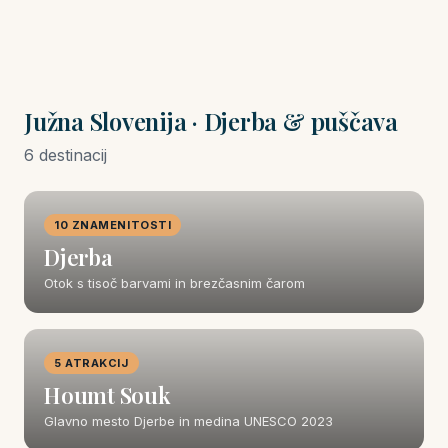
Južna Slovenija · Djerba & puščava
6 destinacij
10 ZNAMENITOSTI
Djerba
Otok s tisoč barvami in brezčasnim čarom
5 ATRAKCIJ
Houmt Souk
Glavno mesto Djerbe in medina UNESCO 2023