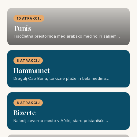
10 ATRAKCIJ
Tunis
Tisočletna prestolnica med arabsko medino in zalijem…
8 ATRAKCIJ
Hammamet
Dragulj Cap Bona, turkizne plaže in bela medina…
8 ATRAKCIJ
Bizerte
Najbolj severno mesto v Afriki, staro pristanišče…