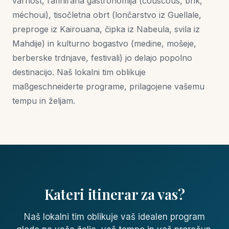
varnost, rafinirana gastronomija (couscous, brik,
méchoui), tisočletna obrt (lončarstvo iz Guellale,
preproge iz Kairouana, čipka iz Nabeula, svila iz
Mahdije) in kulturno bogastvo (medine, mošeje,
berberske trdnjave, festivali) jo delajo popolno
destinacijo. Naš lokalni tim oblikuje
maßgeschneiderte programe, prilagojene vašemu
tempu in željam.
Kateri itinerar za vas?
Naš lokalni tim oblikuje vaš idealen program