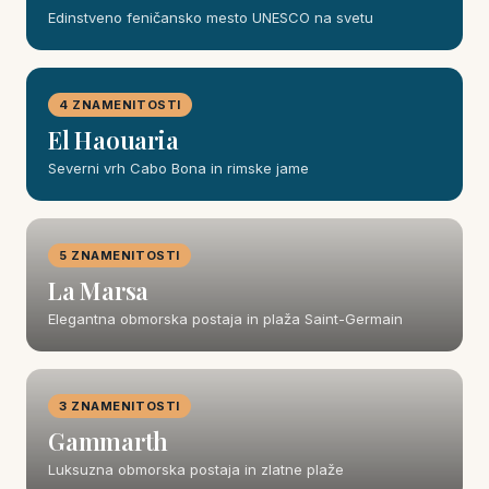
Edinstveno feničansko mesto UNESCO na svetu
4 ZNAMENITOSTI
El Haouaria
Severni vrh Cabo Bona in rimske jame
5 ZNAMENITOSTI
La Marsa
Elegantna obmorska postaja in plaža Saint-Germain
3 ZNAMENITOSTI
Gammarth
Luksuzna obmorska postaja in zlatne plaže