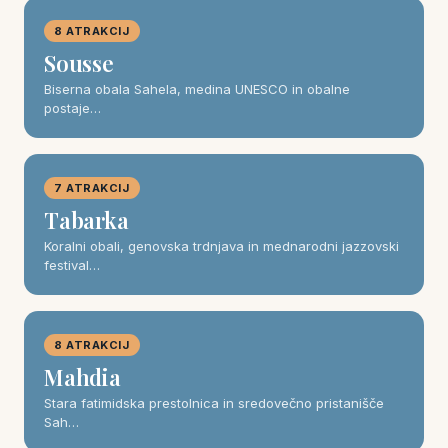
8 ATRAKCIJ
Sousse
Biserna obala Sahela, medina UNESCO in obalne
postaje…
7 ATRAKCIJ
Tabarka
Koralni obali, genovska trdnjava in mednarodni jazzovski
festival…
8 ATRAKCIJ
Mahdia
Stara fatimidska prestolnica in sredovečno pristanišče
Sah…