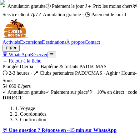
✓ Annulation gratuite
🕒 Paiement le jour J
＋ Prix les moins chers
💬
Service client 7j/7
✓ Annulation gratuite
·
🕒 Paiement le jour J
Activités
Excursions
Destinations
À propos
Contact
🇫🇷
▼
💬 WhatsApp
Réserver
☰
← Retour à la fiche
Plongée Djerba — Baptême & forfaits PADI/CMAS
⏱
2-3 heures
· 📍
Clubs partenaires PADI/CMAS · Aghir / Houmt-
Souk
54 €
60
€
/pers
✓
Annulation gratuite
✓
Paiement sur place
💚
−10% en direct : code
DIRECT
1.
Voyage
2.
Coordonnées
3.
Confirmation
💬
Une question ? Réponse en ~15 min sur WhatsApp