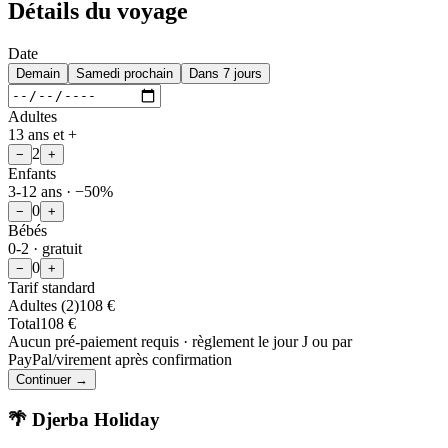
Détails du voyage
Date
Demain
Samedi prochain
Dans 7 jours
Adultes
13 ans et +
2
−
+
Enfants
3-12 ans · −50%
0
−
+
Bébés
0-2 · gratuit
0
−
+
Tarif standard
Adultes
(
2
)
108
€
Total
108
€
Aucun pré-paiement requis · règlement le jour J ou par
PayPal/virement après confirmation
Continuer →
🌴 Djerba Holiday