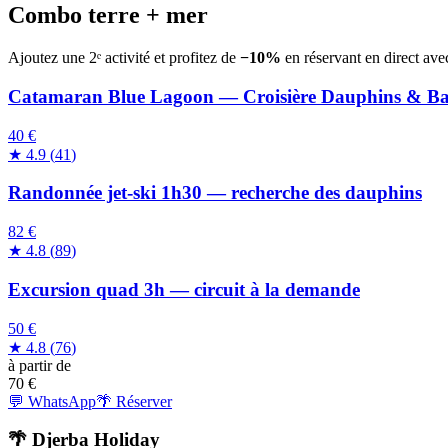
Combo terre + mer
Ajoutez une 2ᵉ activité et profitez de
−10%
en réservant en direct ave
Catamaran Blue Lagoon — Croisière Dauphins & B
40 €
★
4.9
(
41
)
Randonnée jet-ski 1h30 — recherche des dauphins
82 €
★
4.8
(
89
)
Excursion quad 3h — circuit à la demande
50 €
★
4.8
(
76
)
à partir de
70
€
💬 WhatsApp
🌴 Réserver
🌴 Djerba Holiday