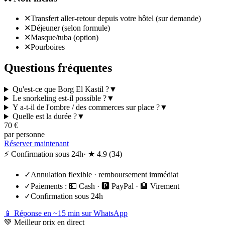
✕
Transfert aller-retour depuis votre hôtel (sur demande)
✕
Déjeuner (selon formule)
✕
Masque/tuba (option)
✕
Pourboires
Questions fréquentes
Qu'est-ce que Borg El Kastil ?
▼
Le snorkeling est-il possible ?
▼
Y a-t-il de l'ombre / des commerces sur place ?
▼
Quelle est la durée ?
▼
70
€
par personne
Réserver maintenant
⚡ Confirmation sous 24h
· ★
4.9
(
34
)
✓
Annulation flexible · remboursement immédiat
✓
Paiements :
💵 Cash · 🅿️ PayPal · 🏦 Virement
✓
Confirmation sous 24h
📱 Réponse en ~15 min sur WhatsApp
💚
Meilleur prix en direct