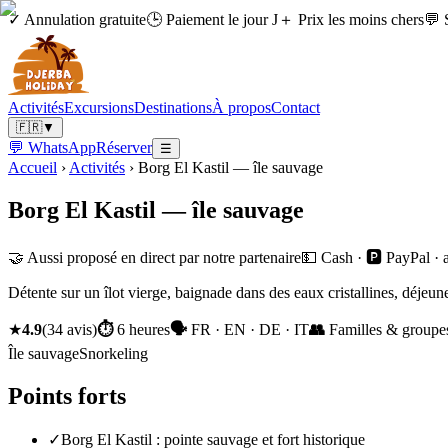
✓ Annulation gratuite
🕒 Paiement le jour J
＋ Prix les moins chers
💬 
Activités
Excursions
Destinations
À propos
Contact
🇫🇷
▼
💬 WhatsApp
Réserver
☰
Accueil
›
Activités
›
Borg El Kastil — île sauvage
Borg El Kastil — île sauvage
🤝 Aussi proposé en direct par notre partenaire
💵 Cash · 🅿️ PayPal ·
Détente sur un îlot vierge, baignade dans des eaux cristallines, déjeune
★
4.9
(
34
avis
)
⏱
6 heures
🗣
FR · EN · DE · IT
👥
Familles & groupe
Île sauvage
Snorkeling
Points forts
✓
Borg El Kastil : pointe sauvage et fort historique