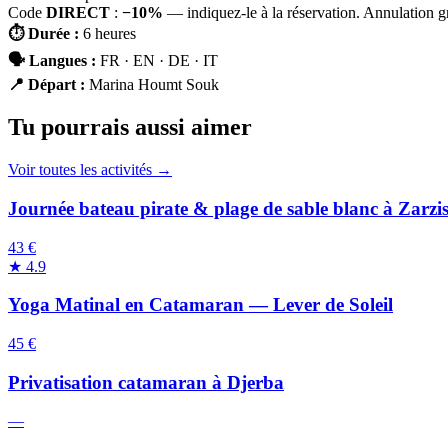
Code
DIRECT
:
−10%
— indiquez-le à la réservation. Annulation g
⏱
Durée
:
6 heures
🗣
Langues
:
FR · EN · DE · IT
📍
Départ
:
Marina Houmt Souk
Tu pourrais aussi aimer
Voir toutes les activités →
Journée bateau pirate & plage de sable blanc à Zarzi
43 €
★
4.9
Yoga Matinal en Catamaran — Lever de Soleil
45 €
Privatisation catamaran à Djerba
—