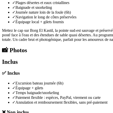
✓
Plages désertes et eaux cristallines
✓
Baignade et snorkeling
✓
Journée nature loin de la foule (6h)
✓
Navigation le long de côtes préservées
✓
Équipage local + gilets fournis
Mettez le cap sur Borg El Kastil, la pointe sud-est sauvage et préserv
posté face à l'eau et des étendues de sable quasi désertes. Au program
totale. Un cadre brut et photogénique, parfait pour les amoureux de natu
📸
Photos
Inclus
✅
Inclus
✓
Excursion bateau journée (6h)
✓
Équipage + gilets
✓
Temps baignade/snorkeling
✓
Paiement flexible : espèces, PayPal, virement ou carte
✓
Annulation et remboursement flexibles, sans pré-paiement
❌
Non inclus