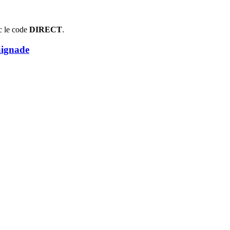
c le code
DIRECT
.
aignade