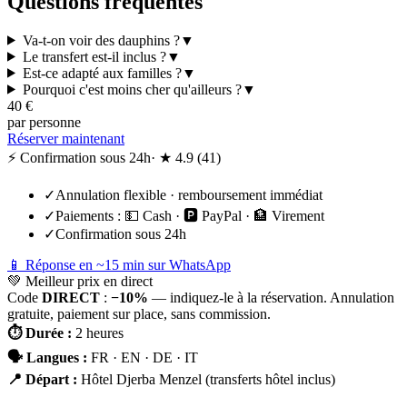
Questions fréquentes
Va-t-on voir des dauphins ?
▼
Le transfert est-il inclus ?
▼
Est-ce adapté aux familles ?
▼
Pourquoi c'est moins cher qu'ailleurs ?
▼
40
€
par personne
Réserver maintenant
⚡ Confirmation sous 24h
· ★
4.9
(
41
)
✓
Annulation flexible · remboursement immédiat
✓
Paiements :
💵 Cash · 🅿️ PayPal · 🏦 Virement
✓
Confirmation sous 24h
📱 Réponse en ~15 min sur WhatsApp
💚
Meilleur prix en direct
Code
DIRECT
:
−10%
— indiquez-le à la réservation. Annulation
gratuite, paiement sur place, sans commission.
⏱
Durée
:
2 heures
🗣
Langues
:
FR · EN · DE · IT
📍
Départ
:
Hôtel Djerba Menzel (transferts hôtel inclus)