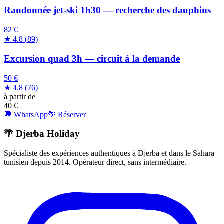
Randonnée jet-ski 1h30 — recherche des dauphins
82 €
★
4.8
(
89
)
Excursion quad 3h — circuit à la demande
50 €
★
4.8
(
76
)
à partir de
40
€
💬 WhatsApp
🌴 Réserver
🌴 Djerba Holiday
Spécialiste des expériences authentiques à Djerba et dans le Sahara
tunisien depuis 2014. Opérateur direct, sans intermédiaire.