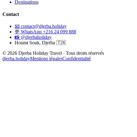
Destinations
Contact
📧
contact@djerba.holiday
💬
WhatsApp +216 24 099 888
📸
@djerbaholiday
Houmt Souk, Djerba 🇹🇳
©
2026
Djerba Holiday Travel ·
Tous droits réservés
djerba.holiday
Mentions légales
Confidentialité