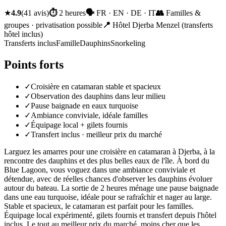
★
4.9
(
41
avis
)
⏱
2 heures
🗣
FR · EN · DE · IT
👥
Familles &
groupes · privatisation possible
📍
Hôtel Djerba Menzel (transferts
hôtel inclus)
Transferts inclus
Famille
Dauphins
Snorkeling
Points forts
✓
Croisière en catamaran stable et spacieux
✓
Observation des dauphins dans leur milieu
✓
Pause baignade en eaux turquoise
✓
Ambiance conviviale, idéale familles
✓
Équipage local + gilets fournis
✓
Transfert inclus · meilleur prix du marché
Larguez les amarres pour une croisière en catamaran à Djerba, à la
rencontre des dauphins et des plus belles eaux de l'île. À bord du
Blue Lagoon, vous voguez dans une ambiance conviviale et
détendue, avec de réelles chances d'observer les dauphins évoluer
autour du bateau. La sortie de 2 heures ménage une pause baignade
dans une eau turquoise, idéale pour se rafraîchir et nager au large.
Stable et spacieux, le catamaran est parfait pour les familles.
Équipage local expérimenté, gilets fournis et transfert depuis l'hôtel
inclus. Le tout au meilleur prix du marché, moins cher que les