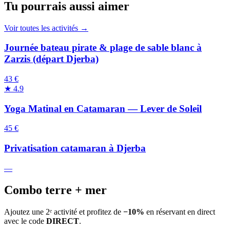
Tu pourrais aussi aimer
Voir toutes les activités →
Journée bateau pirate & plage de sable blanc à
Zarzis (départ Djerba)
43 €
★
4.9
Yoga Matinal en Catamaran — Lever de Soleil
45 €
Privatisation catamaran à Djerba
—
Combo terre + mer
Ajoutez une 2ᵉ activité et profitez de
−10%
en réservant en direct
avec le code
DIRECT
.