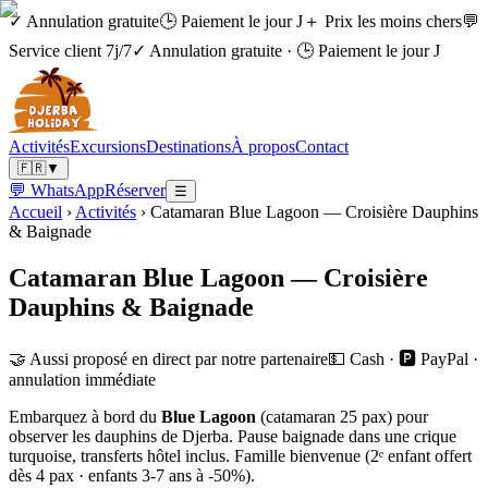
✓ Annulation gratuite
🕒 Paiement le jour J
＋ Prix les moins chers
💬
Service client 7j/7
✓ Annulation gratuite
·
🕒 Paiement le jour J
Activités
Excursions
Destinations
À propos
Contact
🇫🇷
▼
💬 WhatsApp
Réserver
☰
Accueil
›
Activités
›
Catamaran Blue Lagoon — Croisière Dauphins
& Baignade
Catamaran Blue Lagoon — Croisière
Dauphins & Baignade
🤝 Aussi proposé en direct par notre partenaire
💵 Cash · 🅿️ PayPal ·
annulation immédiate
Embarquez à bord du
Blue Lagoon
(catamaran 25 pax) pour
observer les dauphins de Djerba. Pause baignade dans une crique
turquoise, transferts hôtel inclus. Famille bienvenue (2ᵉ enfant offert
dès 4 pax · enfants 3-7 ans à -50%).