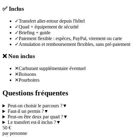
✅
Inclus
✓
Transfert aller-retour depuis l'hôtel
✓
Quad + équipement de sécurité
✓
Briefing + guide
✓
Paiement flexible : espèces, PayPal, virement ou carte
✓
Annulation et remboursement flexibles, sans pré-paiement
❌
Non inclus
✕
Carburant supplémentaire éventuel
✕
Boissons
✕
Pourboires
Questions fréquentes
Peut-on choisir le parcours ?
▼
Faut-il un permis ?
▼
Peut-on être deux par quad ?
▼
Le transfert est-il inclus ?
▼
50
€
par personne