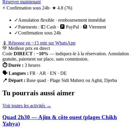
Réserver maintenant
⚡ Confirmation sous 24h
· ★
4.8
(
76
)
✓
Annulation flexible · remboursement immédiat
✓
Paiements :
💵 Cash · 🅿️ PayPal · 🏦 Virement
✓
Confirmation sous 24h
📱 Réponse en ~15 min sur WhatsApp
💚
Meilleur prix en direct
Code
DIRECT
:
−10%
— indiquez-le à la réservation. Annulation
gratuite, paiement sur place, sans commission.
⏱
Durée
:
3 heures
🗣
Langues
:
FR · AR · EN · DE
📍
Départ
:
Base quad · Plage Sidi Mahrez ou Aghir, Djerba
Tu pourrais aussi aimer
Voir toutes les activités →
Quad 2h30 — Ajim & côte ouest (plages Chikh
Yahya)