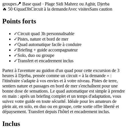
groupes
📍
Base quad · Plage Sidi Mahrez ou Aghir, Djerba
🔥 50 €/quad
3h
Circuit à la demande
Avec visites
Sans caution
Points forts
✓
Circuit quad 3h personnalisable
✓
Pistes, nature et bord de mer
✓
Quad automatique facile à conduire
✓
Briefing + guide accompagnateur
✓
Solo, duo ou groupe
✓
Transfert et encadrement inclus
Partez à l'aventure au guidon d'un quad pour cette excursion de 3
heures à Djerba, pensée comme un circuit « à la demande » :
l'itinéraire s'adapte à vos envies et à votre niveau. Pistes de terre,
sentiers nature et passages en bord de mer s'enchaînent pour une
bonne dose de sensations. Le quad automatique est simple à prendre
en main : après un briefing complet et un temps d'adaptation, vous
suivez votre guide en toute sécurité. Idéale pour les amateurs de
plein air, en solo, en duo ou en groupe, cette sortie offre liberté et
dépaysement. Transfert depuis l'hôtel et encadrement inclus.
Inclus