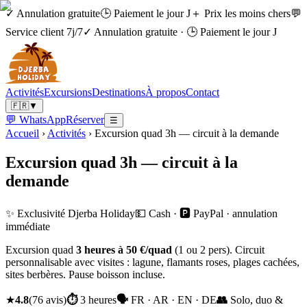
✓ Annulation gratuite
🕒 Paiement le jour J
＋ Prix les moins chers
💬
Service client 7j/7
✓ Annulation gratuite
·
🕒 Paiement le jour J
Activités
Excursions
Destinations
À propos
Contact
🇫🇷
▼
💬 WhatsApp
Réserver
☰
Accueil
›
Activités
›
Excursion quad 3h — circuit à la demande
Excursion quad 3h — circuit à la
demande
✨ Exclusivité Djerba Holiday
💵 Cash · 🅿️ PayPal · annulation
immédiate
Excursion quad
3 heures à 50 €/quad
(1 ou 2 pers). Circuit
personnalisable avec visites : lagune, flamants roses, plages cachées,
sites berbères. Pause boisson incluse.
★
4.8
(
76
avis
)
⏱
3 heures
🗣
FR · AR · EN · DE
👥
Solo, duo &