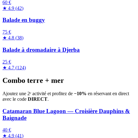
60 €
★
4.9
(
42
)
Balade en buggy
75 €
★
4.8
(
38
)
Balade à dromadaire à Djerba
25 €
★
4.7
(
124
)
Combo terre + mer
Ajoutez une 2ᵉ activité et profitez de
−10%
en réservant en direct
avec le code
DIRECT
.
Catamaran Blue Lagoon — Croisière Dauphins &
Baignade
40 €
★
4.9
(
41
)