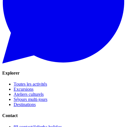
Explorer
Toutes les activités
Excursions
Ateliers culturels
Séjours multi-jours
Destinations
Contact
📧
contact@djerba.holiday