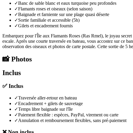
✓
Banc de sable blanc et eaux turquoise peu profondes
✓
Flamants roses et oiseaux (selon saison)
✓
Baignade et farniente sur une plage quasi déserte
✓
Sortie familiale et accessible (5h)
✓
Gilets et encadrement fournis
Embarquez pour l'Île aux Flamants Roses (Ras Rmel), le joyau secret 
escale. Après une courte traversée en bateau, vous accostez sur ce ban
observation des oiseaux et photos de carte postale. Cette sortie de 5 heu
📸
Photos
Inclus
✅
Inclus
✓
Traversée aller-retour en bateau
✓
Encadrement + gilets de sauvetage
✓
Temps libre baignade sur l'île
✓
Paiement flexible : espèces, PayPal, virement ou carte
✓
Annulation et remboursement flexibles, sans pré-paiement
❌
Non inclus