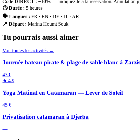
Code
DIRECT
:
−10%
— indiquez-le à la réservation. Annulation g
⏱
Durée
:
5 heures
🗣
Langues
:
FR · EN · DE · IT · AR
📍
Départ
:
Marina Houmt Souk
Tu pourrais aussi aimer
Voir toutes les activités →
Journée bateau pirate & plage de sable blanc à Zarzi
43 €
★
4.9
Yoga Matinal en Catamaran — Lever de Soleil
45 €
Privatisation catamaran à Djerba
—