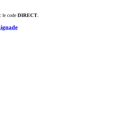
c le code
DIRECT
.
aignade