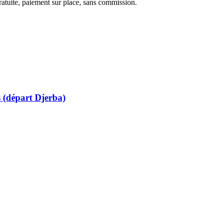
ratuite, paiement sur place, sans commission.
s (départ Djerba)