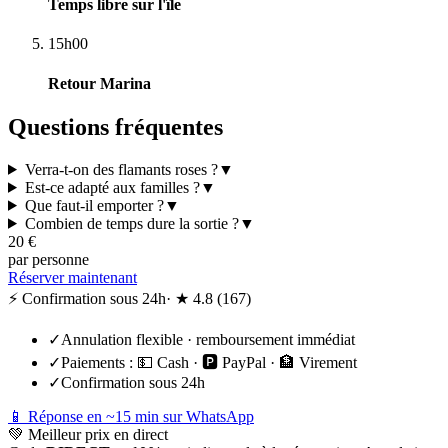
Temps libre sur l'île
15h00
Retour Marina
Questions fréquentes
Verra-t-on des flamants roses ?
▼
Est-ce adapté aux familles ?
▼
Que faut-il emporter ?
▼
Combien de temps dure la sortie ?
▼
20
€
par personne
Réserver maintenant
⚡ Confirmation sous 24h
· ★
4.8
(
167
)
✓
Annulation flexible · remboursement immédiat
✓
Paiements :
💵 Cash · 🅿️ PayPal · 🏦 Virement
✓
Confirmation sous 24h
📱 Réponse en ~15 min sur WhatsApp
💚
Meilleur prix en direct