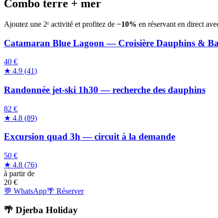
Combo terre + mer
Ajoutez une 2ᵉ activité et profitez de
−10%
en réservant en direct ave
Catamaran Blue Lagoon — Croisière Dauphins & B
40 €
★
4.9
(
41
)
Randonnée jet-ski 1h30 — recherche des dauphins
82 €
★
4.8
(
89
)
Excursion quad 3h — circuit à la demande
50 €
★
4.8
(
76
)
à partir de
20
€
💬 WhatsApp
🌴 Réserver
🌴 Djerba Holiday