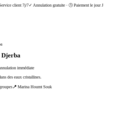
Service client 7j/7
✓ Annulation gratuite
·
🕒 Paiement le jour J
ba
 Djerba
 annulation immédiate
ans des eaux cristallines.
groupes
📍
Marina Houmt Souk