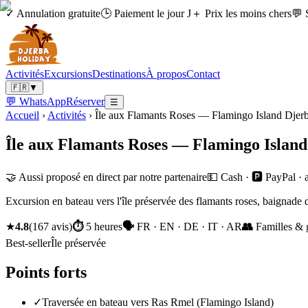
✓ Annulation gratuite
🕒 Paiement le jour J
＋ Prix les moins chers
💬 
Activités
Excursions
Destinations
À propos
Contact
🇫🇷
▼
💬 WhatsApp
Réserver
☰
Accueil
›
Activités
›
Île aux Flamants Roses — Flamingo Island Djer
Île aux Flamants Roses — Flamingo Island
🤝 Aussi proposé en direct par notre partenaire
💵 Cash · 🅿️ PayPal ·
Excursion en bateau vers l'île préservée des flamants roses, baignade d
★
4.8
(
167
avis
)
⏱
5 heures
🗣
FR · EN · DE · IT · AR
👥
Familles & 
Best-seller
Île préservée
Points forts
✓
Traversée en bateau vers Ras Rmel (Flamingo Island)