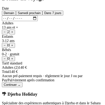
Date
Demain
Samedi prochain
Dans 7 jours
Adultes
13 ans et +
2
−
+
Enfants
3-12 ans
0
−
+
Bébés
0-2 · gratuit
0
−
+
Tarif standard
Adultes
(
2
)
140
€
Total
140
€
Aucun pré-paiement requis · règlement le jour J ou par
PayPal/virement après confirmation
Continuer →
🌴 Djerba Holiday
Spécialiste des expériences authentiques à Djerba et dans le Sahara