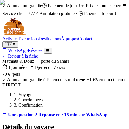
✓ Annulation gratuite
🕒 Paiement le jour J
＋ Prix les moins chers
💬
Service client 7j/7
✓ Annulation gratuite
·
🕒 Paiement le jour J
Activités
Excursions
Destinations
À propos
Contact
🇫🇷
▼
💬 WhatsApp
Réserver
☰
← Retour à la fiche
Matmata & Douz — porte du Sahara
⏱
1 journée
· 📍
Djerba ou Zarzis
70 €
/pers
✓
Annulation gratuite
✓
Paiement sur place
💚
−10% en direct : code
DIRECT
1.
Voyage
2.
Coordonnées
3.
Confirmation
💬
Une question ? Réponse en ~15 min sur WhatsApp
Détails du voyage