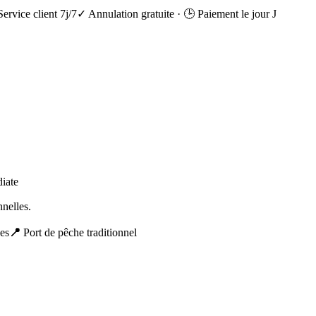
Service client 7j/7
✓ Annulation gratuite
·
🕒 Paiement le jour J
diate
nnelles.
pes
📍
Port de pêche traditionnel