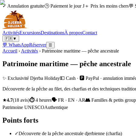
✓ Annulation gratuite
🕒 Paiement le jour J
＋ Prix les moins chers
💬 
Activités
Excursions
Destinations
À propos
Contact
🇫🇷
▼
💬 WhatsApp
Réserver
☰
Accueil
›
Activités
›
Patrimoine maritime — pêche ancestrale
Patrimoine maritime — pêche ancestrale
✨ Exclusivité Djerba Holiday
💵 Cash · 🅿️ PayPal · annulation immé
Découverte de la pêche au filet, des charfias et des techniques traditio
★
4.7
(
18
avis
)
⏱
4 heures
🗣
FR · EN · AR
👥
Familles & petits grou
Patrimoine UNESCO
Authentique
Points forts
✓
Découverte de la pêche ancestrale djerbienne (charfia)