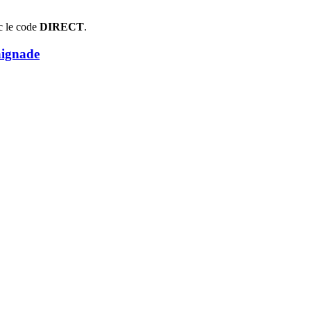
c le code
DIRECT
.
aignade