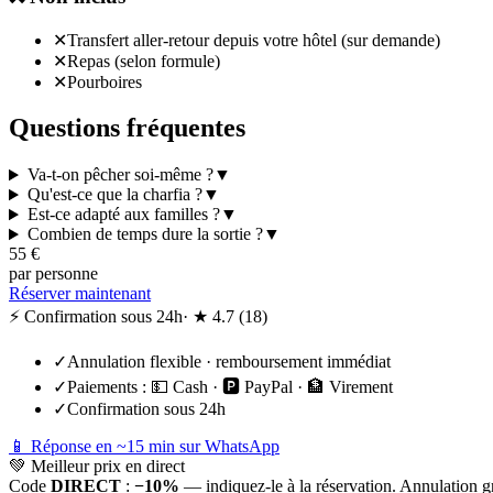
✕
Transfert aller-retour depuis votre hôtel (sur demande)
✕
Repas (selon formule)
✕
Pourboires
Questions fréquentes
Va-t-on pêcher soi-même ?
▼
Qu'est-ce que la charfia ?
▼
Est-ce adapté aux familles ?
▼
Combien de temps dure la sortie ?
▼
55
€
par personne
Réserver maintenant
⚡ Confirmation sous 24h
· ★
4.7
(
18
)
✓
Annulation flexible · remboursement immédiat
✓
Paiements :
💵 Cash · 🅿️ PayPal · 🏦 Virement
✓
Confirmation sous 24h
📱 Réponse en ~15 min sur WhatsApp
💚
Meilleur prix en direct
Code
DIRECT
:
−10%
— indiquez-le à la réservation. Annulation g