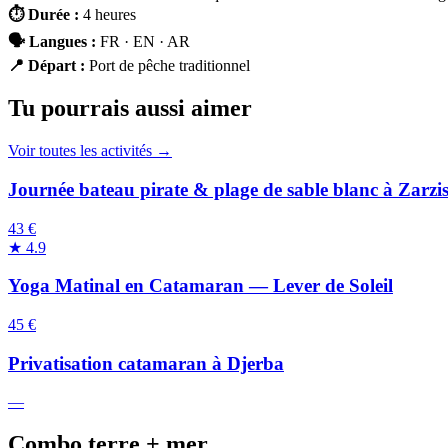
⏱
Durée
:
4 heures
🗣
Langues
:
FR · EN · AR
📍
Départ
:
Port de pêche traditionnel
Tu pourrais aussi aimer
Voir toutes les activités →
Journée bateau pirate & plage de sable blanc à Zarzi
43 €
★
4.9
Yoga Matinal en Catamaran — Lever de Soleil
45 €
Privatisation catamaran à Djerba
—
Combo terre + mer