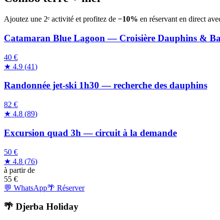
Ajoutez une 2ᵉ activité et profitez de
−10%
en réservant en direct ave
Catamaran Blue Lagoon — Croisière Dauphins & B
40 €
★
4.9
(
41
)
Randonnée jet-ski 1h30 — recherche des dauphins
82 €
★
4.8
(
89
)
Excursion quad 3h — circuit à la demande
50 €
★
4.8
(
76
)
à partir de
55
€
💬 WhatsApp
🌴 Réserver
🌴 Djerba Holiday