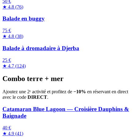
50 €
★
4.8
(
76
)
Balade en buggy
75 €
★
4.8
(
38
)
Balade à dromadaire à Djerba
25 €
★
4.7
(
124
)
Combo terre + mer
Ajoutez une 2ᵉ activité et profitez de
−10%
en réservant en direct
avec le code
DIRECT
.
Catamaran Blue Lagoon — Croisière Dauphins &
Baignade
40 €
★
4.9
(
41
)