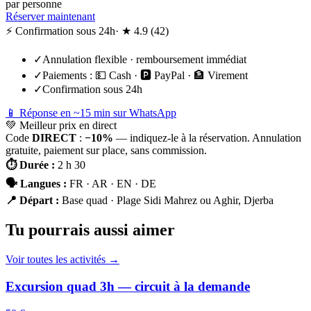
par personne
Réserver maintenant
⚡ Confirmation sous 24h
· ★
4.9
(
42
)
✓
Annulation flexible · remboursement immédiat
✓
Paiements :
💵 Cash · 🅿️ PayPal · 🏦 Virement
✓
Confirmation sous 24h
📱 Réponse en ~15 min sur WhatsApp
💚
Meilleur prix en direct
Code
DIRECT
:
−10%
— indiquez-le à la réservation. Annulation
gratuite, paiement sur place, sans commission.
⏱
Durée
:
2 h 30
🗣
Langues
:
FR · AR · EN · DE
📍
Départ
:
Base quad · Plage Sidi Mahrez ou Aghir, Djerba
Tu pourrais aussi aimer
Voir toutes les activités →
Excursion quad 3h — circuit à la demande