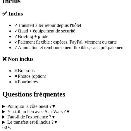
Inclus
✅
Inclus
✓
Transfert aller-retour depuis l'hôtel
✓
Quad + équipement de sécurité
✓
Briefing + guide
✓
Paiement flexible : espèces, PayPal, virement ou carte
✓
Annulation et remboursement flexibles, sans pré-paiement
❌
Non inclus
✕
Boissons
✕
Photos (option)
✕
Pourboires
Questions fréquentes
Pourquoi la côte ouest ?
▼
Y a-t-il un lien avec Star Wars ?
▼
Faut-il de l'expérience ?
▼
Le transfert est-il inclus ?
▼
60
€