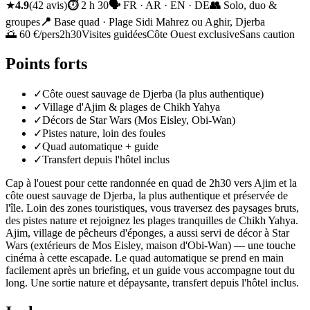
★
4.9
(
42
avis
)
⏱
2 h 30
🗣
FR · AR · EN · DE
👥
Solo, duo &
groupes
📍
Base quad · Plage Sidi Mahrez ou Aghir, Djerba
🌅 60 €/pers
2h30
Visites guidées
Côte Ouest exclusive
Sans caution
Points forts
✓
Côte ouest sauvage de Djerba (la plus authentique)
✓
Village d'Ajim & plages de Chikh Yahya
✓
Décors de Star Wars (Mos Eisley, Obi-Wan)
✓
Pistes nature, loin des foules
✓
Quad automatique + guide
✓
Transfert depuis l'hôtel inclus
Cap à l'ouest pour cette randonnée en quad de 2h30 vers Ajim et la
côte ouest sauvage de Djerba, la plus authentique et préservée de
l'île. Loin des zones touristiques, vous traversez des paysages bruts,
des pistes nature et rejoignez les plages tranquilles de Chikh Yahya.
Ajim, village de pêcheurs d'éponges, a aussi servi de décor à Star
Wars (extérieurs de Mos Eisley, maison d'Obi-Wan) — une touche
cinéma à cette escapade. Le quad automatique se prend en main
facilement après un briefing, et un guide vous accompagne tout du
long. Une sortie nature et dépaysante, transfert depuis l'hôtel inclus.