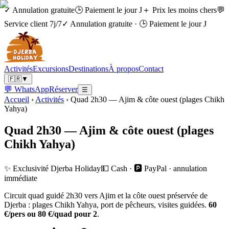
✓ Annulation gratuite
🕒 Paiement le jour J
＋ Prix les moins chers
💬
Service client 7j/7
✓ Annulation gratuite
·
🕒 Paiement le jour J
Activités
Excursions
Destinations
À propos
Contact
🇫🇷
▼
💬 WhatsApp
Réserver
☰
Accueil
›
Activités
›
Quad 2h30 — Ajim & côte ouest (plages Chikh
Yahya)
Quad 2h30 — Ajim & côte ouest (plages
Chikh Yahya)
✨ Exclusivité Djerba Holiday
💵 Cash · 🅿️ PayPal · annulation
immédiate
Circuit quad guidé 2h30 vers Ajim et la côte ouest préservée de
Djerba : plages Chikh Yahya, port de pêcheurs, visites guidées.
60
€/pers ou 80 €/quad pour 2
.