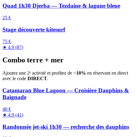
Quad 1h30 Djerba — Tezdaine & lagune bleue
25 €
Stage découverte kitesurf
75 €
★
4.9
(
87
)
Combo terre + mer
Ajoutez une 2ᵉ activité et profitez de
−10%
en réservant en direct
avec le code
DIRECT
.
Catamaran Blue Lagoon — Croisière Dauphins &
Baignade
40 €
★
4.9
(
41
)
Randonnée jet-ski 1h30 — recherche des dauphins