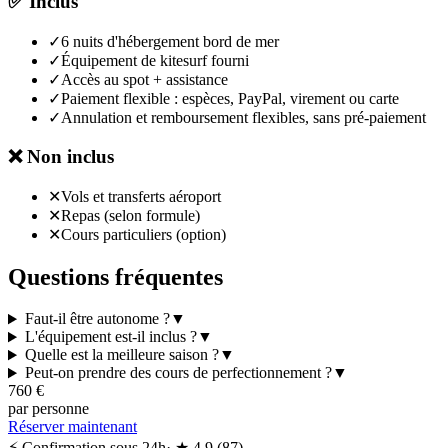
✅
Inclus
✓
6 nuits d'hébergement bord de mer
✓
Équipement de kitesurf fourni
✓
Accès au spot + assistance
✓
Paiement flexible : espèces, PayPal, virement ou carte
✓
Annulation et remboursement flexibles, sans pré-paiement
❌
Non inclus
✕
Vols et transferts aéroport
✕
Repas (selon formule)
✕
Cours particuliers (option)
Questions fréquentes
Faut-il être autonome ?
▼
L'équipement est-il inclus ?
▼
Quelle est la meilleure saison ?
▼
Peut-on prendre des cours de perfectionnement ?
▼
760
€
par personne
Réserver maintenant
⚡ Confirmation sous 24h
· ★
4.9
(
87
)