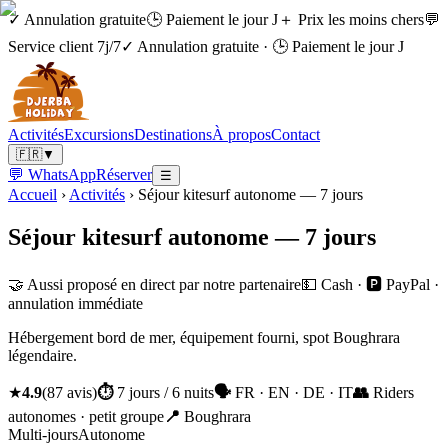
✓ Annulation gratuite
🕒 Paiement le jour J
＋ Prix les moins chers
💬
Service client 7j/7
✓ Annulation gratuite
·
🕒 Paiement le jour J
Activités
Excursions
Destinations
À propos
Contact
🇫🇷
▼
💬 WhatsApp
Réserver
☰
Accueil
›
Activités
›
Séjour kitesurf autonome — 7 jours
Séjour kitesurf autonome — 7 jours
🤝 Aussi proposé en direct par notre partenaire
💵 Cash · 🅿️ PayPal ·
annulation immédiate
Hébergement bord de mer, équipement fourni, spot Boughrara
légendaire.
★
4.9
(
87
avis
)
⏱
7 jours / 6 nuits
🗣
FR · EN · DE · IT
👥
Riders
autonomes · petit groupe
📍
Boughrara
Multi-jours
Autonome