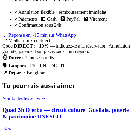
✓
Annulation flexible · remboursement immédiat
✓
Paiements :
💵 Cash · 🅿️ PayPal · 🏦 Virement
✓
Confirmation sous 24h
📱 Réponse en ~15 min sur WhatsApp
💚
Meilleur prix en direct
Code
DIRECT
:
−10%
— indiquez-le à la réservation. Annulation
gratuite, paiement sur place, sans commission.
⏱
Durée
:
7 jours / 6 nuits
🗣
Langues
:
FR · EN · DE · IT
📍
Départ
:
Boughrara
Tu pourrais aussi aimer
Voir toutes les activités →
Quad 3h Djerba — circuit culturel Guellala, poterie
& patrimoine UNESCO
50 €