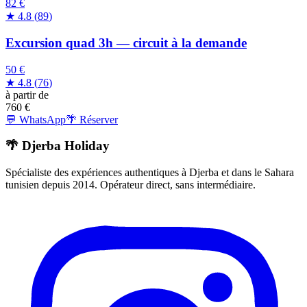
82 €
★
4.8
(
89
)
Excursion quad 3h — circuit à la demande
50 €
★
4.8
(
76
)
à partir de
760
€
💬 WhatsApp
🌴 Réserver
🌴 Djerba Holiday
Spécialiste des expériences authentiques à Djerba et dans le Sahara
tunisien depuis 2014. Opérateur direct, sans intermédiaire.