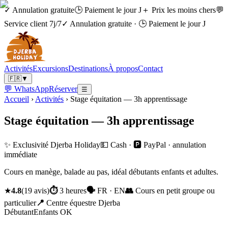
✓ Annulation gratuite
🕒 Paiement le jour J
＋ Prix les moins chers
💬
Service client 7j/7
✓ Annulation gratuite
·
🕒 Paiement le jour J
Activités
Excursions
Destinations
À propos
Contact
🇫🇷
▼
💬 WhatsApp
Réserver
☰
Accueil
›
Activités
›
Stage équitation — 3h apprentissage
Stage équitation — 3h apprentissage
✨ Exclusivité Djerba Holiday
💵 Cash · 🅿️ PayPal · annulation
immédiate
Cours en manège, balade au pas, idéal débutants enfants et adultes.
★
4.8
(
19
avis
)
⏱
3 heures
🗣
FR · EN
👥
Cours en petit groupe ou
particulier
📍
Centre équestre Djerba
Débutant
Enfants OK