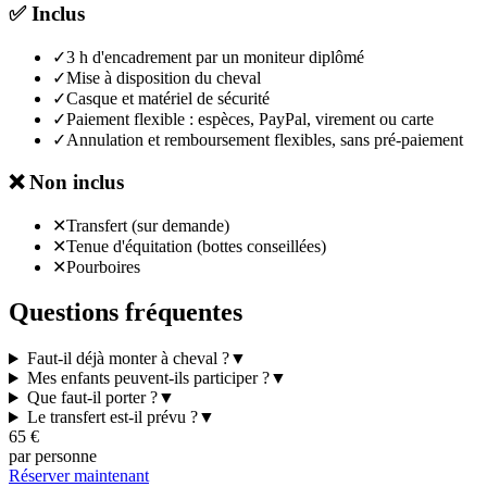
✅
Inclus
✓
3 h d'encadrement par un moniteur diplômé
✓
Mise à disposition du cheval
✓
Casque et matériel de sécurité
✓
Paiement flexible : espèces, PayPal, virement ou carte
✓
Annulation et remboursement flexibles, sans pré-paiement
❌
Non inclus
✕
Transfert (sur demande)
✕
Tenue d'équitation (bottes conseillées)
✕
Pourboires
Questions fréquentes
Faut-il déjà monter à cheval ?
▼
Mes enfants peuvent-ils participer ?
▼
Que faut-il porter ?
▼
Le transfert est-il prévu ?
▼
65
€
par personne
Réserver maintenant