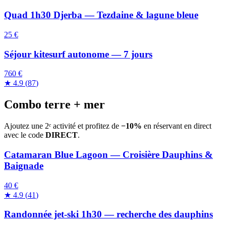
Quad 1h30 Djerba — Tezdaine & lagune bleue
25 €
Séjour kitesurf autonome — 7 jours
760 €
★
4.9
(
87
)
Combo terre + mer
Ajoutez une 2ᵉ activité et profitez de
−10%
en réservant en direct
avec le code
DIRECT
.
Catamaran Blue Lagoon — Croisière Dauphins &
Baignade
40 €
★
4.9
(
41
)
Randonnée jet-ski 1h30 — recherche des dauphins