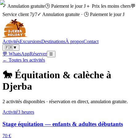
✓ Annulation gratuite
🕒 Paiement le jour J
＋ Prix les moins chers
💬
Service client 7j/7
✓ Annulation gratuite
·
🕒 Paiement le jour J
Activités
Excursions
Destinations
À propos
Contact
🇫🇷
▼
💬 WhatsApp
Réserver
☰
← Toutes les activités
🐎
Équitation & calèche à
Djerba
2 activités disponibles · réservation en direct, annulation gratuite.
Activité
3 heures
Stage équitation — enfants & adultes débutants
70 €