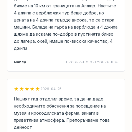
бяхме на 10 км от границата на Алжир. Наетите
4 джипа с верблюжия тур беше добре, но
цената на 4 джипа твърде висока, те са стари
машини. Балада на гърба на верблюда и 4 джипа
щяхме да искаме по-добро в пустинята близо
до лагера. окей, имаше по-висока качество; 4
джипа.
Nancy
ПРОВЕРЕНО GETYOURGUIDE
★★★★★
2026-04-25
Нашият гид отделил време, за да ни даде
необходимите обяснения за посещение на
музея и крокодилската ферма. винаги в
приветлива атмосфера. Препоръчваме това
дейност