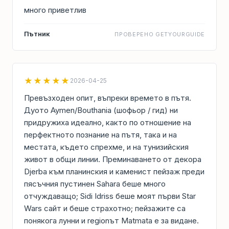
много приветлив
Пътник
ПРОВЕРЕНО GETYOURGUIDE
★★★★★
2026-04-25
Превъзходен опит, въпреки времето в пътя.
Дуото Aymen/Bouthania (шофьор / гид) ни
придружиха идеално, както по отношение на
перфектното познание на пътя, така и на
местата, където спрехме, и на тунизийския
живот в общи линии. Преминаването от декора
Djerba към планинския и каменист пейзаж преди
пясъчния пустинен Sahara беше много
отчуждаващо; Sidi Idriss беше моят първи Star
Wars сайт и беше страхотно; пейзажите са
понякога лунни и regionът Matmata е за видане.