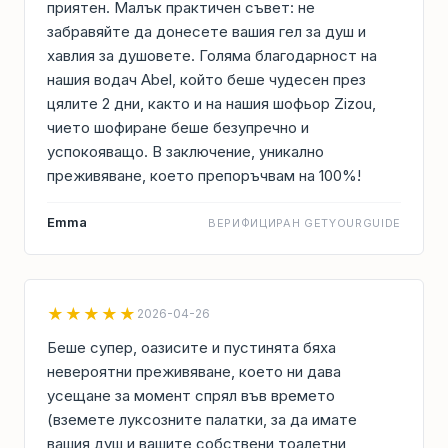
приятен. Малък практичен съвет: не
забравяйте да донесете вашия гел за душ и
хавлия за душовете. Голяма благодарност на
нашия водач Abel, който беше чудесен през
цялите 2 дни, както и на нашия шофьор Zizou,
чието шофиране беше безупречно и
успокояващо. В заключение, уникално
преживяване, което препоръчвам на 100%!
Emma
ВЕРИФИЦИРАН GETYOURGUIDE
★★★★★
2026-04-26
Беше супер, оазисите и пустинята бяха
невероятни преживяване, което ни дава
усещане за момент спрял във времето
(вземете луксозните палатки, за да имате
вашия душ и вашите собствени тоалетни,