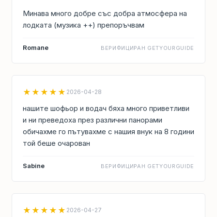
Минава много добре със добра атмосфера на
лодката (музика ++) препоръчвам
Romane
ВЕРИФИЦИРАН GETYOURGUIDE
★★★★★
2026-04-28
нашите шофьор и водач бяха много приветливи
и ни преведоха през различни панорами
обичахме го пътувахме с нашия внук на 8 години
той беше очарован
Sabine
ВЕРИФИЦИРАН GETYOURGUIDE
★★★★★
2026-04-27