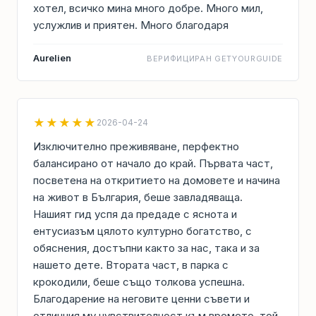
хотел, всичко мина много добре. Много мил,
услужлив и приятен. Много благодаря
Aurelien
ВЕРИФИЦИРАН GETYOURGUIDE
★★★★★
2026-04-24
Изключително преживяване, перфектно
балансирано от начало до край. Първата част,
посветена на откритието на домовете и начина
на живот в България, беше завладяваща.
Нашият гид успя да предаде с яснота и
ентусиазъм цялото културно богатство, с
обяснения, достъпни както за нас, така и за
нашето дете. Втората част, в парка с
крокодили, беше също толкова успешна.
Благодарение на неговите ценни съвети и
отличния му чувствителност към времето, той