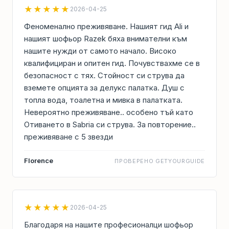
★★★★★
2026-04-25
Феноменално преживяване. Нашият гид Ali и
нашият шофьор Razek бяха внимателни към
нашите нужди от самото начало. Високо
квалифициран и опитен гид. Почувствахме се в
безопасност с тях. Стойност си струва да
вземете опцията за делукс палатка. Душ с
топла вода, тоалетна и мивка в палатката.
Невероятно преживяване.. особено тъй като
Отиването в Sabria си струва. За повторение..
преживяване с 5 звезди
Florence
ПРОВЕРЕНО GETYOURGUIDE
★★★★★
2026-04-25
Благодаря на нашите професионалци шофьор