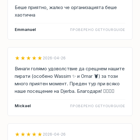
Беше приятно, жалко че организацията беше
хаотична
Emmanuel
ПРОВЕРЕНО GETYOURGUIDE
★★★★★
2026-04-26
Винаги голямо удоволствие да срещнем нашите
пирати (особено Wassim ✨ и Omar 🦞) за този
много приятен момент. Преден тур при всяко
наше посещение на Djerba. Благодаря! 🏴‍☠️⚓️⛵️
Mickael
ПРОВЕРЕНО GETYOURGUIDE
★★★★★
2026-04-26