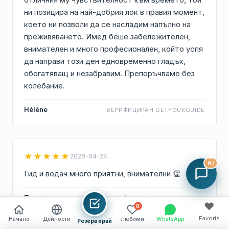
ни позицира на най-добрия лок в правия момент,
което ни позволи да се насладим напълно на
преживяването. Имед беше забележителен,
внимателен и много професионален, който успя
да направи този ден едновременно гладък,
обогатяващ и незабравим. Препоръчваме без
колебание.
Hélène
ВЕРИФИЦИРАН GETYOURGUIDE
★★★★★
2026-04-24
AI
Гид и водач много приятни, внимателни 👏
Пътник
ВЕРИФИЦИРАН GETYOURGUIDE
♥
0
Favoris
Начало
Дейности
Любими
WhatsApp
Резервирай