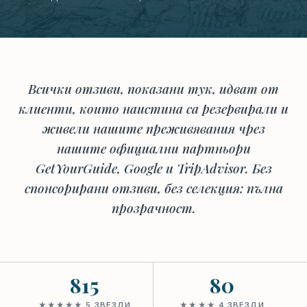
Всички отзиви, показани тук, идват от
клиенти, които наистина са резервирали и
живели нашите преживявания чрез
нашите официални партньори
GetYourGuide, Google и TripAdvisor. Без
спонсорирани отзиви, без селекция: пълна
прозрачност.
815
80
★★★★★ 5 ЗВЕЗДИ
★★★★ 4 ЗВЕЗДИ