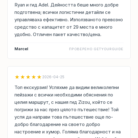
Ryan и гид Adel. Дейността беше много добре
подготвена; всички логистични детайли се
управляваха ефективно. Използваното превозно
средство с капацитет от 29 места е много
удобно. Отличен пакет качество/цена.
Marcel
ПРОВЕРЕНО GETYOURGUIDE
★★★★★
2026-04-25
Топ екскурзия! Успяхме да видим великолепни
пейзажи с всички необходими обяснения по
целия маршрут, с нашия гид Zizou, който се
погрижи за нас през цялото пътешествие! Той
успя да направи това пътешествие още по-
добро благодарение на своето добро
настроение и хумор. Голяма благодарност и на