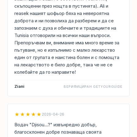
скъпоценни през нощта в пустинята). Ali и
reasek нашият шофьор бяха на невероятна
доброта и ни позволиха да разберем и да се
запознаем с духа и обичаите и традициите на
Tunisia отговорили на всички наши въпроси.
Препоръчвам ви, внимание има много време за
пътуване, но е изпълнимо с малко лекарство
един от групата е наистина болен и с помощта
на лекарството е било добре, така че не се
колебайте да го направите!
Ziani
ВЕРИФИЦИРАН GETYOURGUIDE
★★★★★
2026-04-26
Водач "Djisou...?" извънредно добър,
благосклонен добре познаваща своята