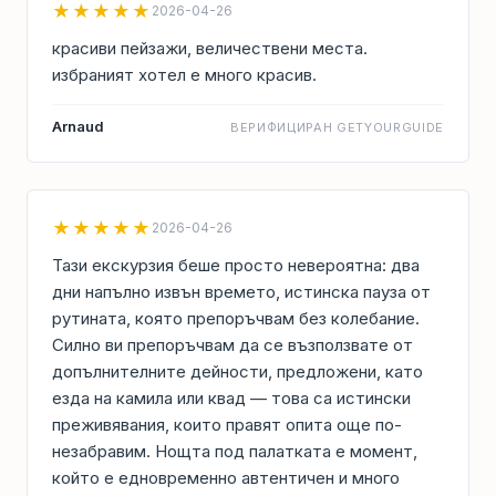
★★★★★
2026-04-26
красиви пейзажи, величествени места.
избраният хотел е много красив.
Arnaud
ВЕРИФИЦИРАН GETYOURGUIDE
★★★★★
2026-04-26
Тази екскурзия беше просто невероятна: два
дни напълно извън времето, истинска пауза от
рутината, която препоръчвам без колебание.
Силно ви препоръчвам да се възползвате от
допълнителните дейности, предложени, като
езда на камила или квад — това са истински
преживявания, които правят опита още по-
незабравим. Нощта под палатката е момент,
който е едновременно автентичен и много