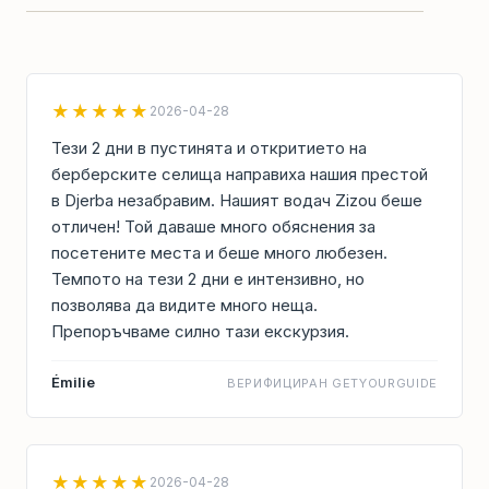
★★★★★
2026-04-28
Тези 2 дни в пустинята и откритието на
берберските селища направиха нашия престой
в Djerba незабравим. Нашият водач Zizou беше
отличен! Той даваше много обяснения за
посетените места и беше много любезен.
Темпото на тези 2 дни е интензивно, но
позволява да видите много неща.
Препоръчваме силно тази екскурзия.
Émilie
ВЕРИФИЦИРАН GETYOURGUIDE
★★★★★
2026-04-28