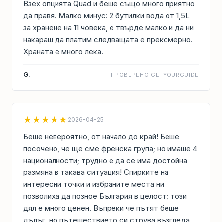
Взех опцията Quad и беше също много приятно
да правя. Малко минус: 2 бутилки вода от 1,5L
за хранене на 11 човека, е твърде малко и да ни
накараш да платим следващата е прекомерно.
Храната е много лека.
G.
ПРОВЕРЕНО GETYOURGUIDE
★★★★★
2026-04-25
Беше невероятно, от начало до край! Беше
посочено, че ще сме френска група; но имаше 4
националности; трудно е да се има достойна
размяна в такава ситуация! Спирките на
интересни точки и избраните места ни
позволиха да позное България в целост; този
дял е много ценен. Въпреки че пътят беше
дълъг, но пътешествието си струва възгледа,