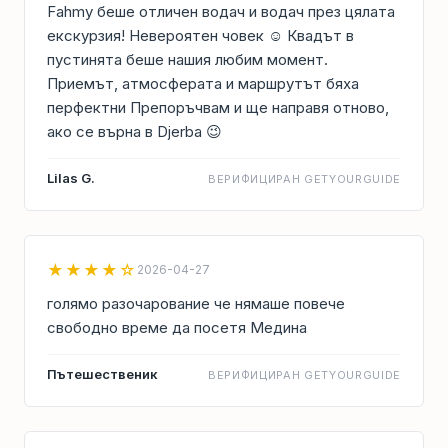
Fahmy беше отличен водач и водач през цялата
екскурзия! Невероятен човек ☺️ Квадът в
пустинята беше нашия любим момент.
Приемът, атмосферата и маршрутът бяха
перфектни Препоръчвам и ще направя отново,
ако се върна в Djerba 😉
Lilas G.
ВЕРИФИЦИРАН GETYOURGUIDE
★★★★☆
2026-04-27
голямо разочарование че нямаше повече
свободно време да посетя Медина
Пътешественик
ВЕРИФИЦИРАН GETYOURGUIDE