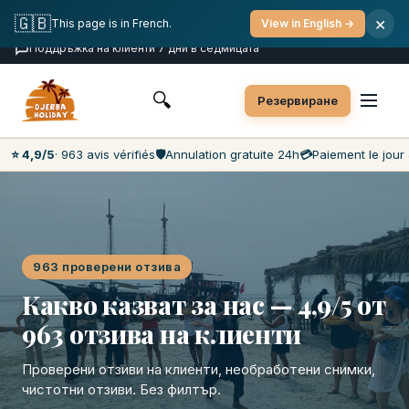
Безплатно отказване
Плащане в деня на престоя
🇬🇧
×
This page is in French.
View in English →
Най-ниски цени на пазара
Поддръжка на клиенти 7 дни в седмицата
🔍
Резервиране
⭐ 4,9/5
· 963 avis vérifiés
🛡️
Annulation gratuite 24h
💳
Paiement le jour 
963 проверени отзива
Какво казват за нас — 4,9/5 от
963 отзива на клиенти
Проверени отзиви на клиенти, необработени снимки,
чистотни отзиви. Без филтър.