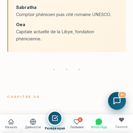
Sabratha
Comptoir phénicien puis cité romaine UNESCO.
Oea
Capitale actuelle de la Libye, fondation
phénicienne.
· · ·
AI
CHAPITRE 04
Les Guerres puniques (264-146
♥
0
av. J.-C.)
Favoris
Начало
Дейности
Любими
WhatsApp
Резервирай