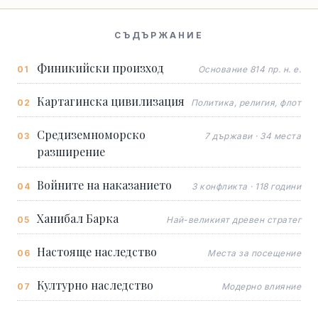
СЪДЪРЖАНИЕ
Финикийски произход
Основание 814 пр. н. е.
Картагинска цивилизация
Политика, религия, флот
Средиземноморско
7 държави · 34 места
разширение
Войните на наказанието
3 конфликта · 118 години
Ханибал Барка
Най-великият древен стратег
Настояще наследство
Места за посещение
Културно наследство
Модерно влияние