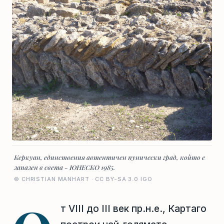
Керкуан, единствения автентичен пунически град, който е
запазен в света - ЮНЕСКО 1985.
© CHRISTIAN MANHART · CC BY-SA 3.0 IGO
т VIII до III век пр.н.е., Картаго