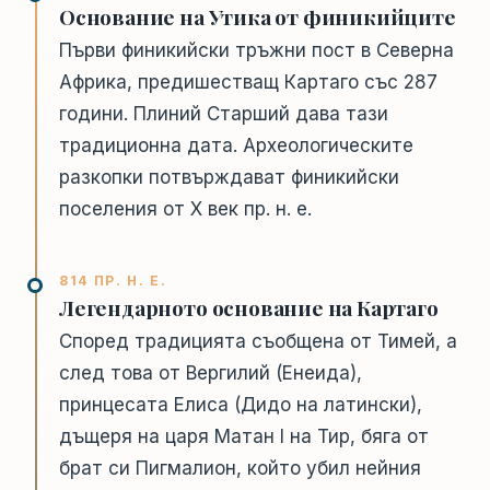
Основание на Утика от финикийците
Първи финикийски тръжни пост в Северна
Африка, предишестващ Картаго със 287
години. Плиний Старший дава тази
традиционна дата. Археологическите
разкопки потвърждават финикийски
поселения от X век пр. н. е.
814 ПР. Н. Е.
Легендарното основание на Картаго
Според традицията съобщена от Тимей, а
след това от Вергилий (Енеида),
принцесата Елиса (Дидо на латински),
дъщеря на царя Матан I на Тир, бяга от
брат си Пигмалион, който убил нейния