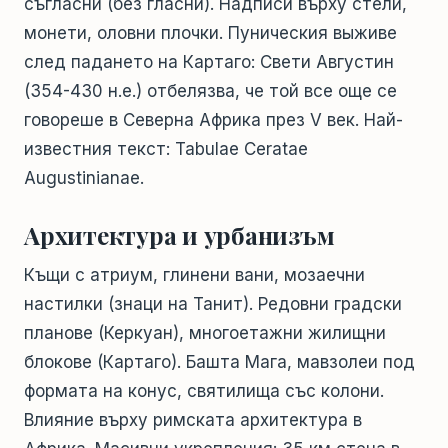
съгласни (без гласни). Надписи върху стели,
монети, оловни плочки. Пуническия выживе
след падането на Картаго: Свети Августин
(354-430 н.е.) отбелязва, че той все още се
говореше в Северна Африка през V век. Най-
известния текст: Tabulae Ceratae
Augustinianae.
Архитектура и урбанизъм
Къщи с атриум, глинени вани, мозаечни
настилки (знаци на Танит). Редовни градски
планове (Керкуан), многоетажни жилищни
блокове (Картаго). Башта Мага, мавзолеи под
формата на конус, святилища със колони.
Влияние върху римската архитектура в