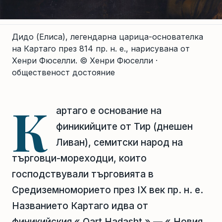
Дидо (Елиса), легендарна царица-основателка
на Картаго през 814 пр. н. е., нарисувана от
Хенри Фюселли.
© Хенри Фюселли ·
общественост достояние
К
артаго е основание на
финикийците от Тир (днешен
Ливан), семитски народ на
търговци-мореходци, които
господствували търговията в
Средиземноморието през IX век пр. н. е.
Названието Картаго идва от
финикийския « Qart Hadasht » — « Новия