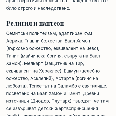
аристократични семейства. Гражданството е
било строго и наследствено.
Религия и пантеон
Семитски политеизъм, адаптиран към
Африка. Главни божества: Баал Хамон
(върховно божество, еквивалент на Зевс),
Танит (майчинска богиня, съпруга на Баал
Хамон), Мелкарт (защитник на Тир,
еквивалент на Хераклес), Ешмун (целебно
божество, Асклепий), Астарте (богиня на
любовта). Топхетът на Саламбо е святилище,
посветено на Баал Хамон и Танит. Древни
източници (Диодор, Плутарх) твърдят, че там
се извършват детски жертвоприношения
(mulk) - археологичен спор, който все още се