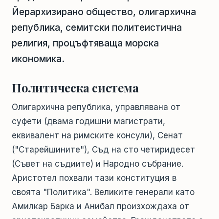
Йерархизирано общество, олигархична
република, семитски политеистична
религия, процъфтяваща морска
икономика.
Политическа система
Олигархична република, управлявана от
суфети (двама годишни магистрати,
еквивалент на римските консули), Сенат
("Старейшините"), Съд на сто четиридесет
(Съвет на съдиите) и Народно събрание.
Аристотел похвали тази конституция в
своята "Политика". Великите генерали като
Амилкар Барка и Анибал произхождаха от