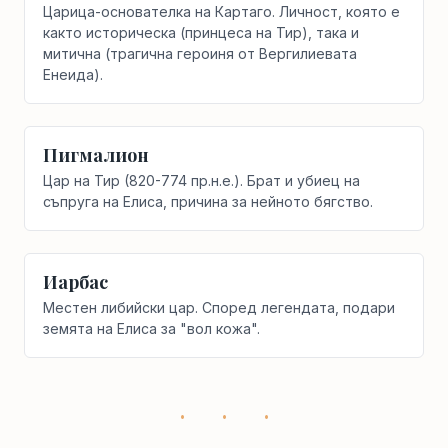
Царица-основателка на Картаго. Личност, която е
както историческа (принцеса на Тир), така и
митична (трагична героиня от Вергилиевата
Енеида).
Пигмалион
Цар на Тир (820-774 пр.н.е.). Брат и убиец на
съпруга на Елиса, причина за нейното бягство.
Иарбас
Местен либийски цар. Според легендата, подари
земята на Елиса за "вол кожа".
· · ·