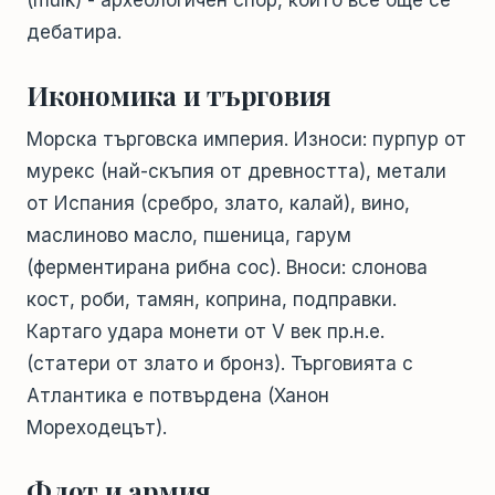
дебатира.
Икономика и търговия
Морска търговска империя. Износи: пурпур от
мурекс (най-скъпия от древността), метали
от Испания (сребро, злато, калай), вино,
маслиново масло, пшеница, гарум
(ферментирана рибна сос). Вноси: слонова
кост, роби, тамян, коприна, подправки.
Картаго удара монети от V век пр.н.е.
(статери от злато и бронз). Търговията с
Атлантика е потвърдена (Ханон
Мореходецът).
Флот и армия