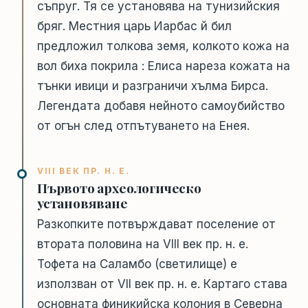
съпруг. Тя се установява на тунизийския
бряг. Местния царь Иарбас й бил
предложил толкова земя, колкото кожа на
вол биха покрила : Елиса нареза кожата на
тънки ивици и разграничи хълма Бирса.
Легендата добавя нейното самоубийство
от огън след отпътуването на Енея.
VIII ВЕК ПР. Н. Е.
Първото археологическо
установяване
Разкопките потвърждават поселение от
втората половина на VIII век пр. н. е.
Тофета на Саламбо (светилище) е
използван от VII век пр. н. е. Картаго става
основната финикийска колония в Северна