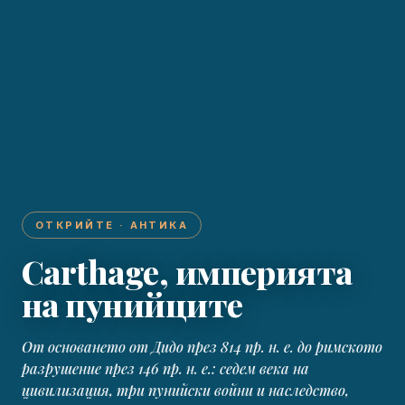
ОТКРИЙТЕ · АНТИКА
Carthage, империята
на пунийците
От основането от Дидо през 814 пр. н. е. до римското
разрушение през 146 пр. н. е.: седем века на
цивилизация, три пунийски войни и наследство,