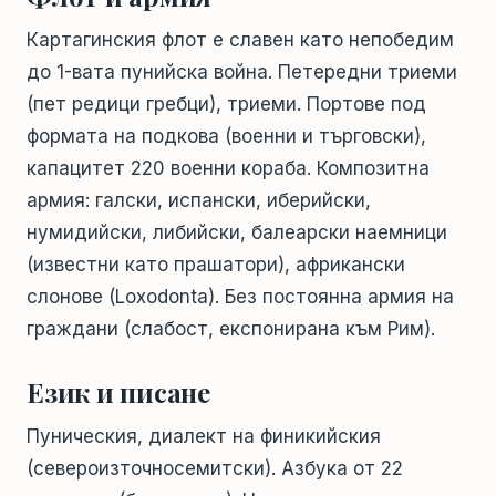
Картагинския флот е славен като непобедим
до 1-вата пунийска война. Петередни триеми
(пет редици гребци), триеми. Портове под
формата на подкова (военни и търговски),
капацитет 220 военни кораба. Композитна
армия: галски, испански, иберийски,
нумидийски, либийски, балеарски наемници
(известни като прашатори), африкански
слонове (Loxodonta). Без постоянна армия на
граждани (слабост, експонирана към Рим).
Език и писане
Пуническия, диалект на финикийския
(североизточносемитски). Азбука от 22