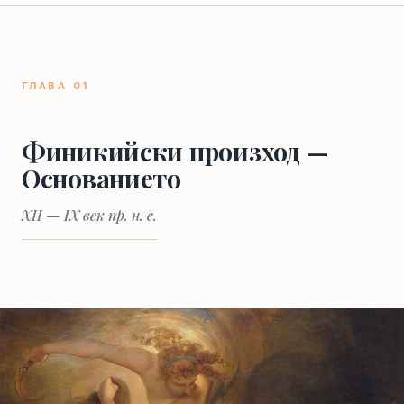
ГЛАВА 01
Финикийски произход —
Основанието
XII — IX век пр. н. е.