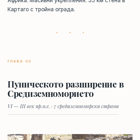
Африка. Масивни укрепления: 35 км стена в
Картаго с тройна ограда.
· · ·
ГЛАВА 03
Пуническото разширение в
Средиземноморието
VI — III век пр.н.е. · 7 средиземноморски страни