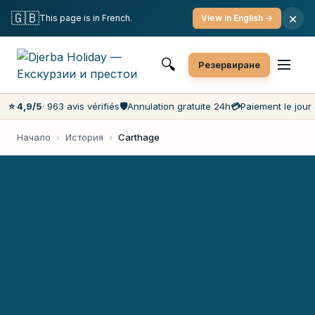
Безплатна отмяна
Плащане в деня
Най-ниски цени на пазара
🇬🇧
×
This page is in French.
View in English →
Обслужване на клиенти 7 дни в седмицата
🔍
Резервиране
⭐ 4,9/5
· 963 avis vérifiés
🛡️
Annulation gratuite 24h
💳
Paiement le jour 
Начало
›
История
›
Carthage