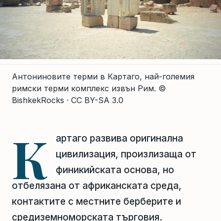
Антониновите терми в Картаго, най-големия
римски терми комплекс извън Рим.
©
BishkekRocks · CC BY-SA 3.0
К
артаго развива оригинална
цивилизация, произлизаща от
финикийската основа, но
отбелязана от африканската среда,
контактите с местните берберите и
средиземноморската търговия.