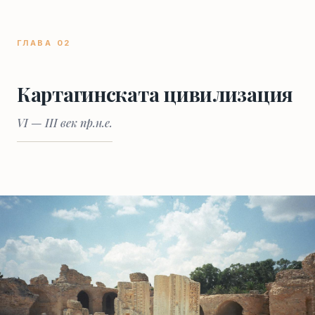
ГЛАВА 02
Картагинската цивилизация
VI — III век пр.н.е.