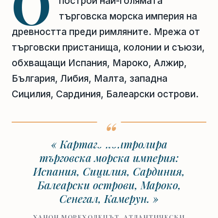
О
построи най-голямата
търговска морска империя на
древността преди римляните. Мрежа от
търговски пристанища, колонии и съюзи,
обхващащи Испания, Мароко, Алжир,
България, Либия, Малта, западна
Сицилия, Сардиния, Балеарски острови.
« Картаго контролира
търговска морска империя:
Испания, Сицилия, Сардиния,
Балеарски острови, Мароко,
Сенегал, Камерун. »
ХАНОН МОРЕХОДЕЦЪТ, АТЛАНТИЧЕСКИ