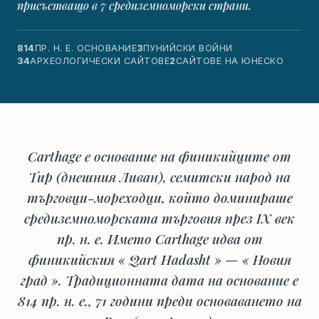
присъстващо в 7 средиземноморски страни.
814
ПР. Н. Е. ОСНОВАНИЕ
3
ПУНИЙСКИ ВОЙНИ
34
АРХЕОЛОГИЧЕСКИ САЙТОВЕ
2
САЙТОВЕ НА ЮНЕСКО
Carthage е основание на финикийците от
Тир (днешния Ливан), семитски народ на
търговци-мореходци, който доминираше
средиземноморската търговия през IX век
пр. н. е. Името Carthage идва от
финикийския « Qart Hadasht » — « Новия
град ». Традиционната дата на основание е
814 пр. н. е., 71 години преди основаването на