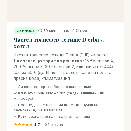
⏱ 30 мин - 1 час
📍 Djerba
ДЕЙНОСТ
Частен трансфер летище Djerba ↔
хотел
Частен трансфер летище Djerba (DJE) ↔ хотел.
Намаляваща тарифна решетка
: 15 €/чел при 4,
20 €/чел при 3, 30 €/чел при 2, или приватен 4×4/
ван за 50 € (до 14 чел). Проследяване на полета,
пресна вода, климатизация.
✓ Личен шофьор с табелка с вашето име
✓ Климатизиран автомобил (седан, минивен или
микробус)
✓ Проследяване на вашия полет (в случай на
закъснение, ще ви чакаме)
✓ Бутилирана пресна вода предоставена
★★★★★
4,7
· 104 отзива