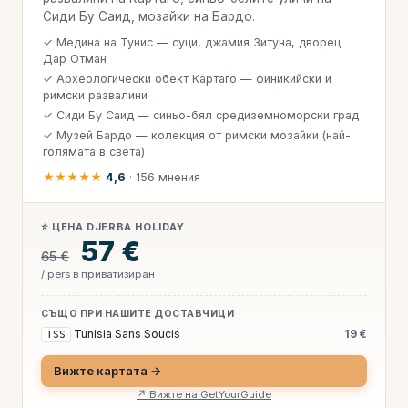
Сиди Бу Саид, мозайки на Бардо.
✓ Медина на Тунис — суци, джамия Зитуна, дворец
Дар Отман
✓ Археологически обект Картаго — финикийски и
римски развалини
✓ Сиди Бу Саид — синьо-бял средиземноморски град
✓ Музей Бардо — колекция от римски мозайки (най-
голямата в света)
★★★★★
4,6
· 156 мнения
⭐ ЦЕНА DJERBA HOLIDAY
57 €
65 €
/ pers в приватизиран
СЪЩО ПРИ НАШИТЕ ДОСТАВЧИЦИ
Tunisia Sans Soucis
19 €
TSS
Вижте картата →
↗ Вижте на GetYourGuide