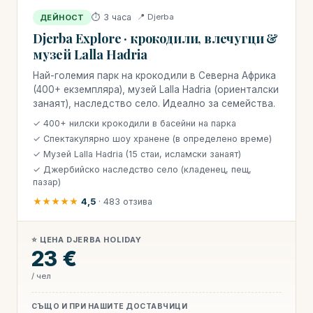
⏱ 3 часа
📍 Djerba
ДЕЙНОСТ
Djerba Explore · крокодили, влечугци &
музей Lalla Hadria
Най-големия парк на крокодили в Северна Африка
(400+ екземпляра), музей Lalla Hadria (ориенталски
занаят), наследство село. Идеално за семейства.
✓ 400+ нилски крокодили в басейни на парка
✓ Спектакулярно шоу хранене (в определено време)
✓ Музей Lalla Hadria (15 стаи, исламски занаят)
✓ Джербийско наследство село (кладенец, пещ,
пазар)
★★★★★
4,5
· 483 отзива
⭐ ЦЕНА DJERBA HOLIDAY
23 €
/ чел
СЪЩО И ПРИ НАШИТЕ ДОСТАВЧИЦИ