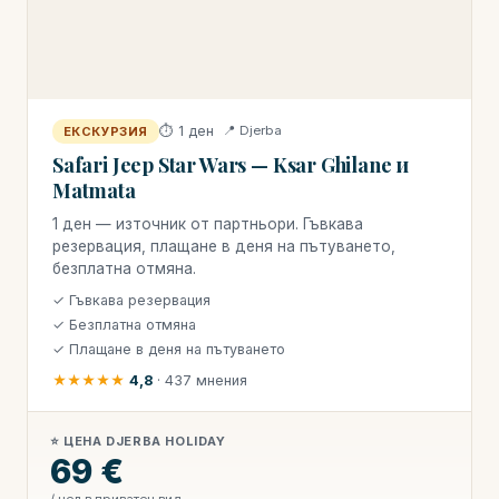
⏱ 1 ден
📍 Djerba
ЕКСКУРЗИЯ
Safari Jeep Star Wars — Ksar Ghilane и
Matmata
1 ден — източник от партньори. Гъвкава
резервация, плащане в деня на пътуването,
безплатна отмяна.
✓ Гъвкава резервация
✓ Безплатна отмяна
✓ Плащане в деня на пътуването
★★★★★
4,8
· 437 мнения
⭐ ЦЕНА DJERBA HOLIDAY
69 €
/ чел в приватен вид