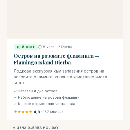
⏱ 5 часа
📍 Djerba
ДЕЙНОСТ
Остров на розовите фламинги —
Flamingo Island Djerba
Лодкова екскурзия към запазения остров на
розовите фламинги, къпане в кристално чиста
вода.
✓ Запазен и див остров
✓ Наблюдение на розови фламинги
✓ Къпане в кристално чиста вода
★★★★★
4,8
· 167 мнения
⭐ ЦЕНА DJERBA HOLIDAY