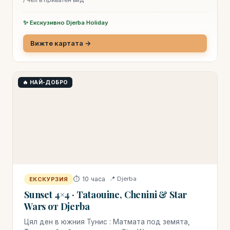
✨ Екскузивно Djerba Holiday
Вижте картата →
🔥 НАЙ-ДОБРО
⏱ 10 часа
📍 Djerba
ЕКСКУРЗИЯ
Sunset 4×4 · Tataouine, Chenini & Star
Wars от Djerba
Цял ден в южния Тунис : Матмата под земята,