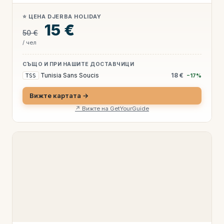
⭐ ЦЕНА DJERBA HOLIDAY
15 €
50 €
/ чел
СЪЩО И ПРИ НАШИТЕ ДОСТАВЧИЦИ
Tunisia Sans Soucis
18 €
TSS
−17%
Вижте картата →
↗ Вижте на GetYourGuide