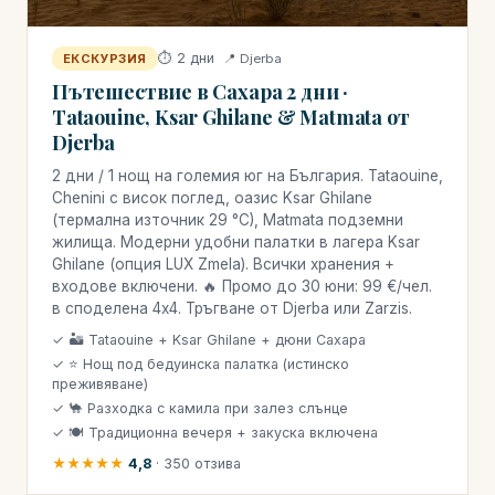
⏱ 2 дни
📍 Djerba
ЕКСКУРЗИЯ
Пътешествие в Сахара 2 дни ·
Tataouine, Ksar Ghilane & Matmata от
Djerba
2 дни / 1 нощ на големия юг на България. Tataouine,
Chenini с висок поглед, оазис Ksar Ghilane
(термална източник 29 °C), Matmata подземни
жилища. Модерни удобни палатки в лагера Ksar
Ghilane (опция LUX Zmela). Всички хранения +
входове включени. 🔥 Промо до 30 юни: 99 €/чел.
в споделена 4x4. Тръгване от Djerba или Zarzis.
✓ 🏜 Tataouine + Ksar Ghilane + дюни Сахара
✓ ⭐ Нощ под бедуинска палатка (истинско
преживяване)
✓ 🐪 Разходка с камила при залез слънце
✓ 🍽 Традиционна вечеря + закуска включена
★★★★★
4,8
· 350 отзива