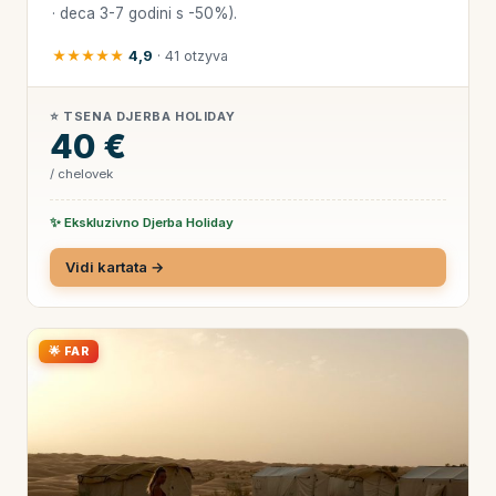
· deca 3-7 godini s -50%).
★★★★★
4,9
· 41 otzyva
⭐ TSENA DJERBA HOLIDAY
40 €
/ chelovek
✨ Ekskluzivno Djerba Holiday
Vidi kartata →
🌟 FAR