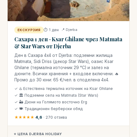
⏱ 1 ден
📍 Djerba
ЕКСКУРЗИЯ
Сахара 1 ден · Ksar Ghilane чрез Matmata
& Star Wars от Djerba
Ден в Сахара 4x4 от Djerba: подземни жилища
Matmata, Sidi Driss (декор Star Wars), оазис Ksar
Ghilane (термална източник 29 °C) и залез на
дюните. Всички хранения + входове включени. 🔥
Промо до 30 юни: 65 €/чел. в споделена 4x4.
✓ ♨️ Естествена термална източник на Ksar Ghilane
✓ 🏛 Подземни села на Matmata (Star Wars)
✓ 🏜 Дюни на Голямото восточно Erg
✓ 🍽 Традиционен берберски обяд
★★★★★
4,6
· 270 отзива
⭐ ЦЕНА DJERBA HOLIDAY