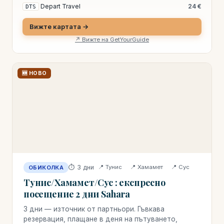
Depart Travel
24 €
DTS
Вижте картата →
↗ Вижте на GetYourGuide
🆕 НОВО
⏱ 3 дни
📍 Тунис
📍 Хамамет
📍 Сус
ОБИКОЛКА
Тунис/Хамамет/Сус : експресно
посещение 2 дни Sahara
3 дни — източник от партньори. Гъвкава
резервация, плащане в деня на пътуването,