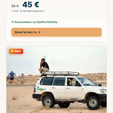
45 €
55 €
/ чел. в приватизирано
✨ Екскузивно на Djerba Holiday
Вижте листа →
🌟 ФАР