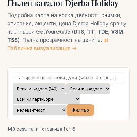
Пълен каталог Djerba Holiday
Подробна карта на всяка дейност : снимки,
описание, акценти, цена Djerba Holiday срещу
партньори GetYourGuide (
DTS
,
TT
,
TDE
,
VSM
,
TSS
). Пълна прозрачност на цените.
📊
Таблична визуализация →
Филтър
140
резултати · страница 1 от 6