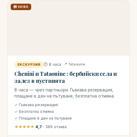
🆕 НОВО
⏱ 8 часа
📍 Tataouine
ЕКСКУРЗИЯ
Chenini и Tataouine : бербийски села и
залез в пустинята
8 часа — чрез партньори. Гъвкава резервация,
плащане в ден на пътуване, безплатна отмяна.
✓ Гъвкава резервация
✓ Безплатна отмяна
✓ Плащане в ден на пътуване
★★★★★
4,7
· 389 отзива