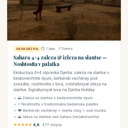
⏱ 1 den
📍 Djerba
EKSKURZIYA
Sahara 4×4 zaleza & izleza na slantse —
Noshtostta v palatka
Ekskurziya 4×4 otpravka Djerba: zaleza na slantse v
beskonechnite dyuni, berberski vecheray pod
zvezdite, noshtostta v biva, volshebniyat izleza na
slantse. Signaturniyat biva na Djerba Holiday.
✓ 🌅 Zaleza na slantse v beskonechnite dyuni
✓ ⭐ Noshtostta v tradicionalna beduinska palatka
✓ 🍽 Berberski vecheray + menta chay + oud muzika
✓ 🌄 Izleza na slantse nad Sahara (nezaboravima)
★★★★★
4,8
· 477 otzyva