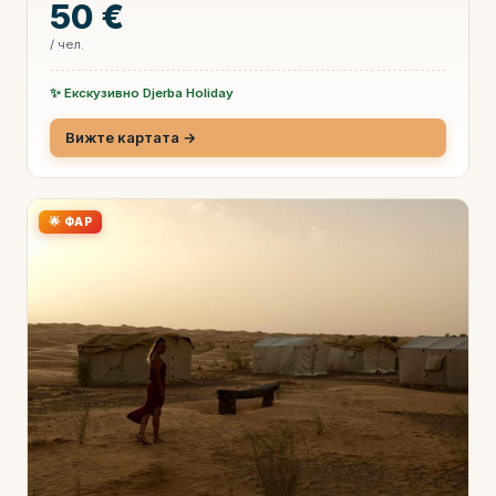
50 €
/ чел.
✨ Екскузивно Djerba Holiday
Вижте картата →
🌟 ФАР