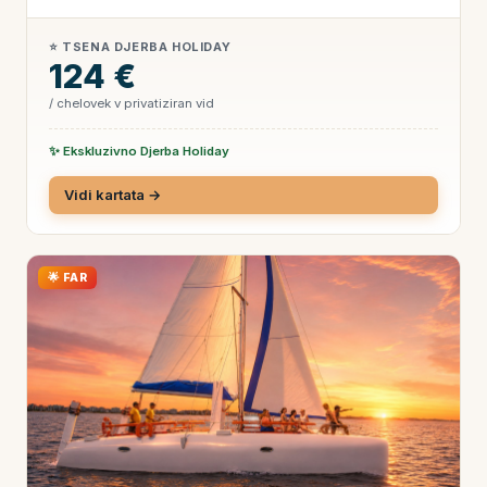
⭐ TSENA DJERBA HOLIDAY
124 €
/ chelovek v privatiziran vid
✨ Ekskluzivno Djerba Holiday
Vidi kartata →
🌟 FAR