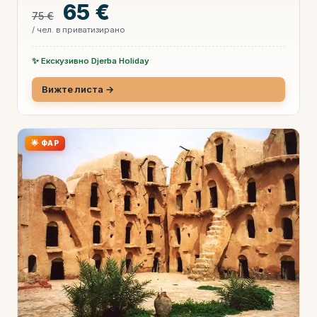
65 €
75 €
/ чел. в приватизирано
✨ Екскузивно Djerba Holiday
Вижте листа →
🌟 ФАР