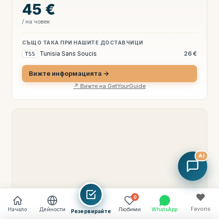
45 €
/ на човек
СЪЩО ТАКА ПРИ НАШИТЕ ДОСТАВЧИЦИ
Tunisia Sans Soucis
26 €
TSS
Вижте информацията →
↗ Вижте на GetYourGuide
AI
♥
0
Favoris
Начало
Дейности
Любими
WhatsApp
⏱ 3 часа (четвъртъци юли-август)
ДЕЙНОСТ
Резервирайте