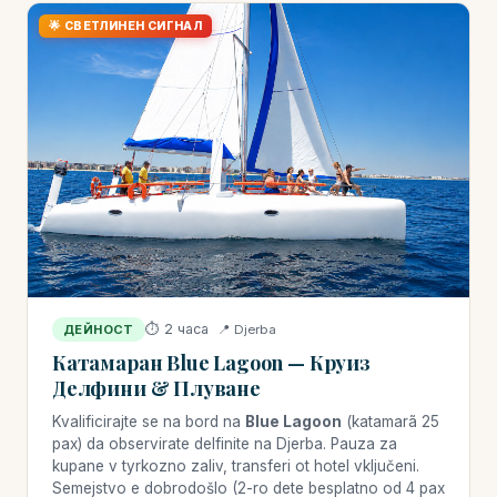
🌟 СВЕТЛИНЕН СИГНАЛ
⏱ 2 часа
📍 Djerba
ДЕЙНОСТ
Катамаран Blue Lagoon — Круиз
Делфини & Плуване
Kvalificirajte se na bord na
Blue Lagoon
(katamarã 25
pax) da observirate delfinite na Djerba. Pauza za
kupane v tyrkozno zaliv, transferi ot hotel vključeni.
Semejstvo e dobrodošlo (2-ro dete besplatno od 4 pax