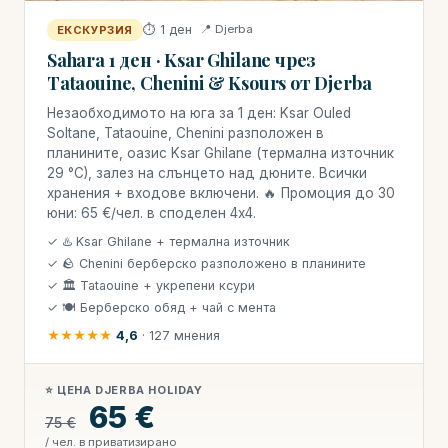
⏱ 1 ден
📍 Djerba
ЕКСКУРЗИЯ
Sahara 1 ден · Ksar Ghilane чрез
Tataouine, Chenini & Ksours от Djerba
Незаобходимото на юга за 1 ден: Ksar Ouled
Soltane, Tataouine, Chenini разположен в
планините, оазис Ksar Ghilane (термална източник
29 °C), залез на слънцето над дюните. Всички
хранения + входове включени. 🔥 Промоция до 30
юни: 65 €/чел. в споделен 4x4.
✓ ♨️ Ksar Ghilane + термална източник
✓ 🪨 Chenini берберско разположено в планините
✓ 🏛 Tataouine + укрепени ксури
✓ 🍽 Берберско обяд + чай с мента
★★★★★
4,6
· 127 мнения
⭐ ЦЕНА DJERBA HOLIDAY
65 €
75 €
/ чел. в приватизирано