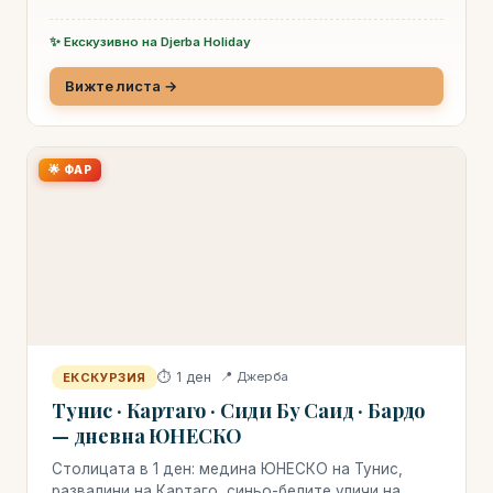
✨ Екскузивно на Djerba Holiday
Вижте листа →
🌟 ФАР
⏱ 1 ден
📍 Джерба
ЕКСКУРЗИЯ
Тунис · Картаго · Сиди Бу Саид · Бардо
— дневна ЮНЕСКО
Столицата в 1 ден: медина ЮНЕСКО на Тунис,
развалини на Картаго, синьо-белите уличи на