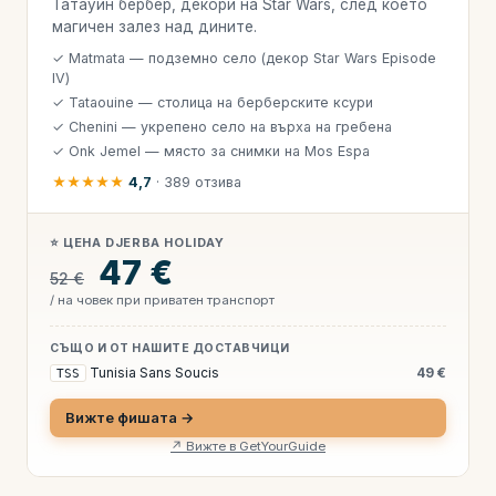
Татауин бербер, декори на Star Wars, след което
магичен залез над дините.
✓ Matmata — подземно село (декор Star Wars Episode
IV)
✓ Tataouine — столица на берберските ксури
✓ Chenini — укрепено село на върха на гребена
✓ Onk Jemel — място за снимки на Mos Espa
★★★★★
4,7
· 389 отзива
⭐ ЦЕНА DJERBA HOLIDAY
47 €
52 €
/ на човек при приватен транспорт
СЪЩО И ОТ НАШИТЕ ДОСТАВЧИЦИ
Tunisia Sans Soucis
49 €
TSS
Вижте фишата →
↗ Вижте в GetYourGuide