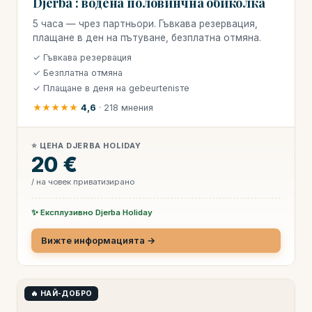
Djerba : водена половинчна обиколка
5 часа — чрез партньори. Гъвкава резервация,
плащане в ден на пътуване, безплатна отмяна.
✓ Гъвкава резервация
✓ Безплатна отмяна
✓ Плащане в деня на gebeurtenisте
★★★★★
4,6
· 218 мнения
⭐ ЦЕНА DJERBA HOLIDAY
20 €
/ на човек приватизирано
✨ Експлузивно Djerba Holiday
Вижте информацията →
🔥 НАЙ-ДОБРО