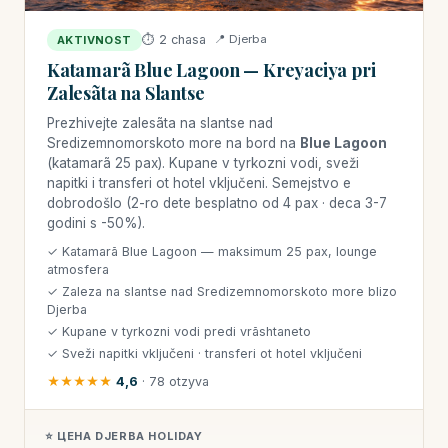
⏱ 2 chasa
📍 Djerba
AKTIVNOST
Katamarã Blue Lagoon — Kreyaciya pri
Zalesãta na Slantse
Prezhivejte zalesãta na slantse nad
Sredizemnomorskoto more na bord na
Blue Lagoon
(katamarã 25 pax). Kupane v tyrkozni vodi, sveži
napitki i transferi ot hotel vključeni. Semejstvo e
dobrodošlo (2-ro dete besplatno od 4 pax · deca 3-7
godini s -50%).
✓ Katamarã Blue Lagoon — maksimum 25 pax, lounge
atmosfera
✓ Zaleza na slantse nad Sredizemnomorskoto more blizo
Djerba
✓ Kupane v tyrkozni vodi predi vrãshtaneto
✓ Sveži napitki vključeni · transferi ot hotel vključeni
★★★★★
4,6
· 78 otzyva
⭐ ЦЕНА DJERBA HOLIDAY