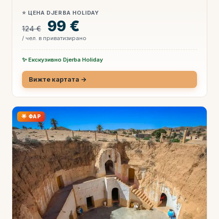
⭐ ЦЕНА DJERBA HOLIDAY
99 €
124 €
/ чел. в приватизирано
✨ Екскузивно Djerba Holiday
Вижте картата →
🌟 ФАР