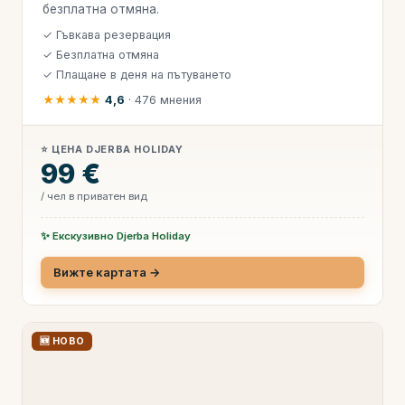
безплатна отмяна.
✓ Гъвкава резервация
✓ Безплатна отмяна
✓ Плащане в деня на пътуването
★★★★★
4,6
· 476 мнения
⭐ ЦЕНА DJERBA HOLIDAY
99 €
/ чел в приватен вид
✨ Екскузивно Djerba Holiday
Вижте картата →
🆕 НОВО