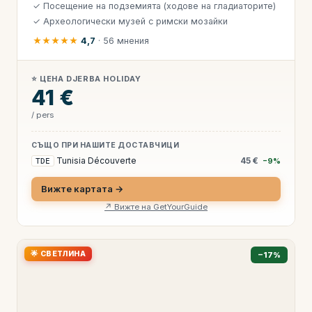
✓ Посещение на подземията (ходове на гладиаторите)
✓ Археологически музей с римски мозайки
★★★★★
4,7
· 56 мнения
⭐ ЦЕНА DJERBA HOLIDAY
41 €
/ pers
СЪЩО ПРИ НАШИТЕ ДОСТАВЧИЦИ
Tunisia Découverte
45 €
TDE
−9%
Вижте картата →
↗ Вижте на GetYourGuide
🌟 СВЕТЛИНА
−17%