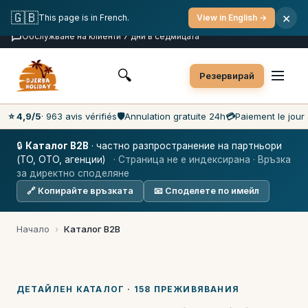
Безплатно отмяна
Плащане в деня на тура
🇬🇧
×
This page is in French.
View in English →
Най-ниските цени на пазара
Обслужване на клиенти 7 дни в седмицата
🔍
Резервирай
⭐ 4,9/5
· 963 avis vérifiés
🛡️
Annulation gratuite 24h
💳
Paiement le jour 
🔒
Каталог B2B
· частно разпространение на партньори
(TO, OTO, агенции)
· Страница не е индексирана · Връзка
за директно споделяне
🔗 Копирайте връзката
📧 Споделете по имейл
Начало
›
Каталог B2B
ДЕТАЙЛЕН КАТАЛОГ · 158 ПРЕЖИВЯВАНИЯ