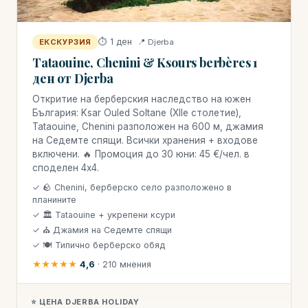
⏱ 1 ден
📍 Djerba
ЕКСКУРЗИЯ
Tataouine, Chenini & Ksours berbères 1
ден от Djerba
Откритие на берберския наследство на южен
България: Ksar Ouled Soltane (XIIе столетие),
Tataouine, Chenini разположен на 600 м, джамия
на Седемте спящи. Всички хранения + входове
включени. 🔥 Промоция до 30 юни: 45 €/чел. в
споделен 4x4.
✓ 🪨 Chenini, берберско село разположено в
планините
✓ 🏛 Tataouine + укрепени ксури
✓ ⛪ Джамия на Седемте спящи
✓ 🍽 Типично берберско обяд
★★★★★
4,6
· 210 мнения
⭐ ЦЕНА DJERBA HOLIDAY