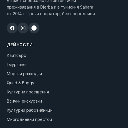
Вашият специалист за автентични
преживявания в Djerba и в туниския Sahara
от 2014 г. Преки оператор, без посредници.
ДЕЙНОСТИ
Кайтсърф
Гмуркане
Морски разходки
Quad & Buggy
Културни посещения
Всички екскурзии
Културни работилници
Многодневни престои