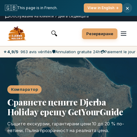
Безплатно отказване
Плащане в деня на екскурзията
🇬🇧
×
This page is in French.
View in English →
Най-ниските цени на пазара
Обслужване на клиенти 7 дни в седмицата
🔍
Резервиране
⭐ 4,9/5
· 963 avis vérifiés
🛡️
Annulation gratuite 24h
💳
Paiement le jour 
Компаратор
Сравнете цените Djerba
Holiday срещу GetYourGuide
Същите екскурзии, гарантирани цени 10 до 20 % по-
евтини. Пълна прозрачност на реалната цена.