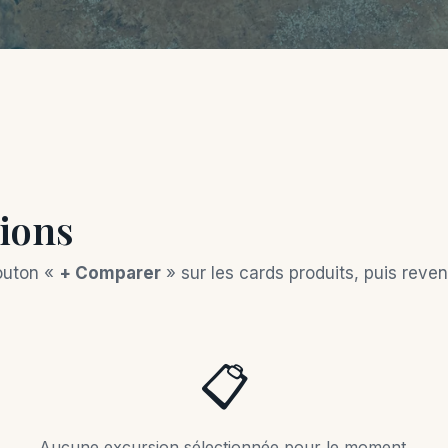
ions
bouton «
+ Comparer
» sur les cards produits, puis reven
📋
Aucune excursion sélectionnée pour le moment.