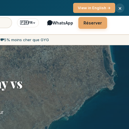
ce client 7j/7
×
View in English →
🇫🇷
WhatsApp
Réserver
FR
h
💸
5% moins cher que GYG
y vs
ur