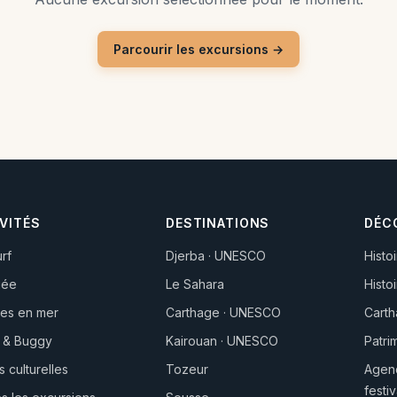
Parcourir les excursions →
VITÉS
DESTINATIONS
DÉC
urf
Djerba · UNESCO
Histo
gée
Le Sahara
Histo
es en mer
Carthage · UNESCO
Cart
 & Buggy
Kairouan · UNESCO
Patr
s culturelles
Tozeur
Agend
festiv