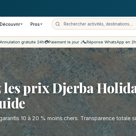
 gratuite
Paiement le jour J
Prix les moins chers du marché
Servi
Découvrir
Pros
Annulation gratuite 24h
💳
Paiement le jour J
📞
Réponse WhatsApp en 2
les prix Djerba Holida
uide
garantis 10 à 20 % moins chers. Transparence totale s