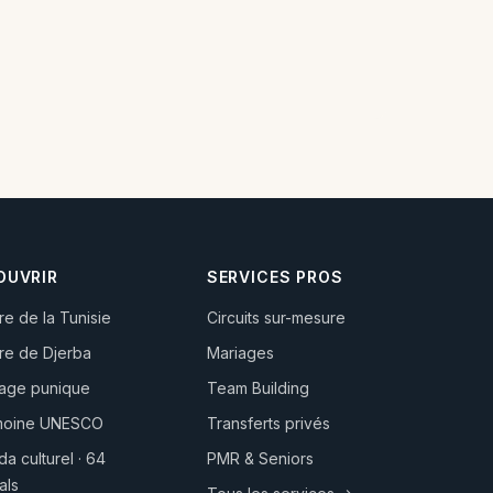
OUVRIR
SERVICES PROS
ire de la Tunisie
Circuits sur-mesure
ire de Djerba
Mariages
hage punique
Team Building
imoine UNESCO
Transferts privés
a culturel · 64
PMR & Seniors
als