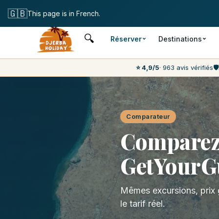
Annulation
🇬🇧
This page is in French.
🔍
Réserver
Destinations
⭐ 4,9/5
· 963 avis vérifiés
🛡️
Comparateur
Comparez 
GetYourG
Mêmes excursions, prix 
le tarif réel.