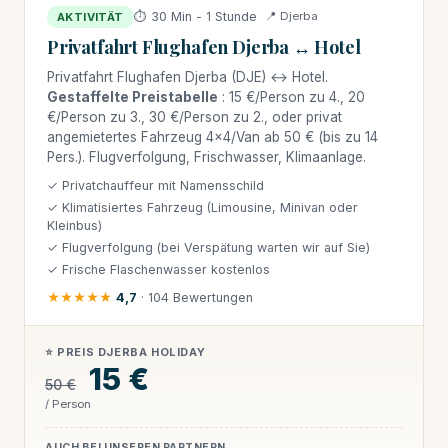
⏱ 30 Min - 1 Stunde
📍 Djerba
AKTIVITÄT
Privatfahrt Flughafen Djerba ↔ Hotel
Privatfahrt Flughafen Djerba (DJE) ↔ Hotel.
Gestaffelte Preistabelle
: 15 €/Person zu 4., 20
€/Person zu 3., 30 €/Person zu 2., oder privat
angemietertes Fahrzeug 4×4/Van ab 50 € (bis zu 14
Pers.). Flugverfolgung, Frischwasser, Klimaanlage.
✓ Privatchauffeur mit Namensschild
✓ Klimatisiertes Fahrzeug (Limousine, Minivan oder
Kleinbus)
✓ Flugverfolgung (bei Verspätung warten wir auf Sie)
✓ Frische Flaschenwasser kostenlos
★★★★★
4,7
· 104 Bewertungen
⭐ PREIS DJERBA HOLIDAY
15 €
50 €
/ Person
AUCH BEI UNSEREN PARTNERN