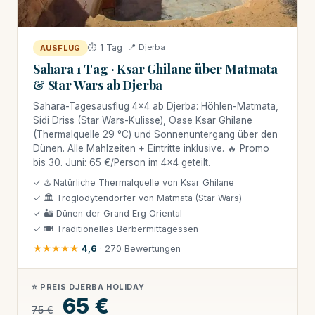
⏱ 1 Tag
📍 Djerba
AUSFLUG
Sahara 1 Tag · Ksar Ghilane über Matmata
& Star Wars ab Djerba
Sahara-Tagesausflug 4×4 ab Djerba: Höhlen-Matmata,
Sidi Driss (Star Wars-Kulisse), Oase Ksar Ghilane
(Thermalquelle 29 °C) und Sonnenuntergang über den
Dünen. Alle Mahlzeiten + Eintritte inklusive. 🔥 Promo
bis 30. Juni: 65 €/Person im 4×4 geteilt.
✓ ♨️ Natürliche Thermalquelle von Ksar Ghilane
✓ 🏛 Troglodytendörfer von Matmata (Star Wars)
✓ 🏜 Dünen der Grand Erg Oriental
✓ 🍽 Traditionelles Berbermittagessen
★★★★★
4,6
· 270 Bewertungen
⭐ PREIS DJERBA HOLIDAY
65 €
75 €