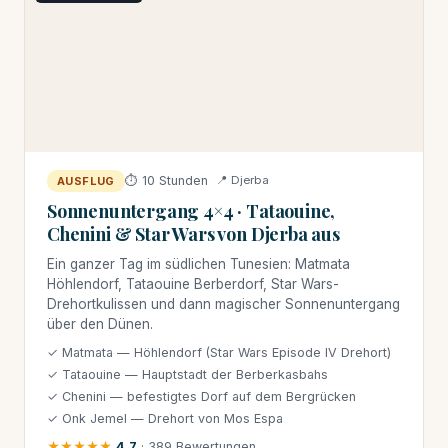
⏱ 10 Stunden
📍 Djerba
AUSFLUG
Sonnenuntergang 4×4 · Tataouine,
Chenini & Star Wars von Djerba aus
Ein ganzer Tag im südlichen Tunesien: Matmata
Höhlendorf, Tataouine Berberdorf, Star Wars-
Drehortkulissen und dann magischer Sonnenuntergang
über den Dünen.
✓ Matmata — Höhlendorf (Star Wars Episode IV Drehort)
✓ Tataouine — Hauptstadt der Berberkasbahs
✓ Chenini — befestigtes Dorf auf dem Bergrücken
✓ Onk Jemel — Drehort von Mos Espa
★★★★★
4,7
· 389 Bewertungen