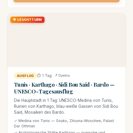
🌟 LEUCHTTURM
⏱ 1 Tag
📍 Djerba
AUSFLUG
Tunis · Karthago · Sidi Bou Said · Bardo —
UNESCO-Tagesausflug
Die Hauptstadt in 1 Tag: UNESCO-Medina von Tunis,
Ruinen von Karthago, blau-weiße Gassen von Sidi Bou
Said, Mosaiken des Bardo.
✓ Medina von Tunis — Souks, Zitouna-Moschee, Palast
Dar Othman
✓ Archäologische Stätte Karthago — punische und