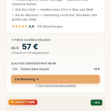
römische Ruinen
✓ Sidi Bou Said — mediterranes Dorf in Blau und Weiß
✓ Bardo-Museum — Sammlung römischer Mosaiken (die
größte der Welt)
★★★★★
4,6
· 156 Bewertungen
⭐ PREIS DJERBA HOLIDAY
57 €
65 €
/ Person im Privatgebrauch
AUCH BEI UNSEREN PARTNERN
Tunisia Sans Soucis
19 €
TSS
Zur Buchung →
↗ Auf GetYourGuide ansehen
🌟 LEUCHTTURM
−9%