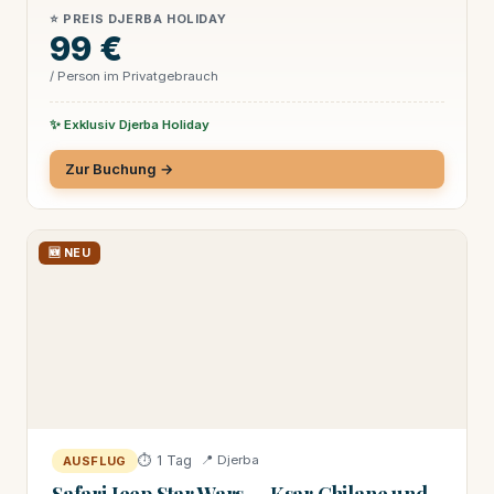
⭐ PREIS DJERBA HOLIDAY
99 €
/ Person im Privatgebrauch
✨ Exklusiv Djerba Holiday
Zur Buchung →
🆕 NEU
⏱ 1 Tag
📍 Djerba
AUSFLUG
Safari Jeep Star Wars — Ksar Ghilane und