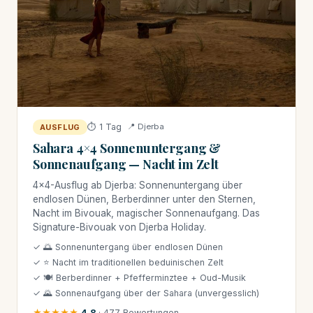
⏱ 1 Tag
📍 Djerba
AUSFLUG
Sahara 4×4 Sonnenuntergang &
Sonnenaufgang — Nacht im Zelt
4×4-Ausflug ab Djerba: Sonnenuntergang über
endlosen Dünen, Berberdinner unter den Sternen,
Nacht im Bivouak, magischer Sonnenaufgang. Das
Signature-Bivouak von Djerba Holiday.
✓ 🌅 Sonnenuntergang über endlosen Dünen
✓ ⭐ Nacht im traditionellen beduinischen Zelt
✓ 🍽 Berberdinner + Pfefferminztee + Oud-Musik
✓ 🌄 Sonnenaufgang über der Sahara (unvergesslich)
★★★★★
4,8
· 477 Bewertungen