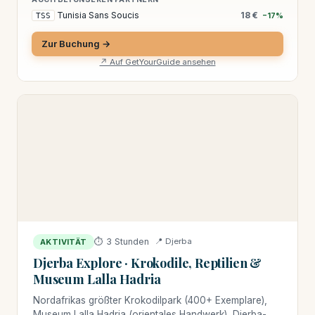
Tunisia Sans Soucis
18 €
TSS
−17%
Zur Buchung →
↗ Auf GetYourGuide ansehen
⏱ 3 Stunden
📍 Djerba
AKTIVITÄT
Djerba Explore · Krokodile, Reptilien &
Museum Lalla Hadria
Nordafrikas größter Krokodilpark (400+ Exemplare),
Museum Lalla Hadria (orientales Handwerk), Djerba-