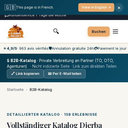
Kostenlose Stornierung
Zahlung am Abreisetag
🇬🇧
×
This page is in French.
View in English →
Günstigste Preise auf dem Markt
Kundenservice 7 Tage die Woche
🔍
Buchen
⭐ 4,9/5
· 963 avis vérifiés
🛡️
Annulation gratuite 24h
💳
Paiement le jour 
🔒
B2B-Katalog
· Private Verbreitung an Partner (TO, OTO,
Agenturen)
· Nicht indizierte Seite · Link zum direkten Teilen
🔗 Link kopieren
📧 Per E-Mail teilen
Startseite
›
B2B-Katalog
DETAILLIERTER KATALOG · 158 ERLEBNISSE
Vollständiger Katalog Djerba