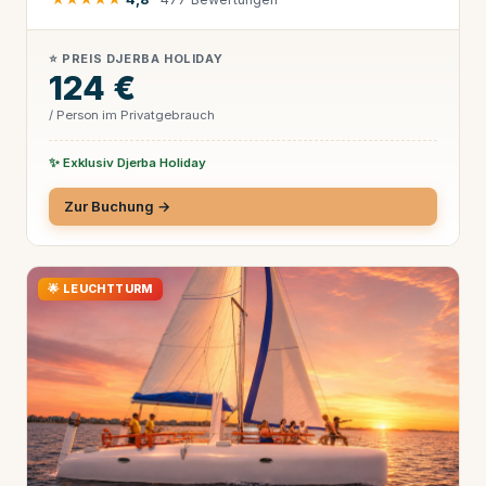
⭐ PREIS DJERBA HOLIDAY
124 €
/ Person im Privatgebrauch
✨ Exklusiv Djerba Holiday
Zur Buchung →
🌟 LEUCHTTURM