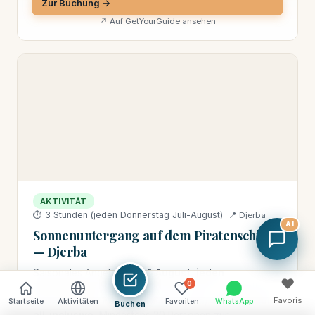
Zur Buchung →
↗ Auf GetYourGuide ansehen
AKTIVITÄT
⏱ 3 Stunden (jeden Donnerstag Juli-August)
📍 Djerba
AI
Sonnenuntergang auf dem Piratenschiff
— Djerba
Saisonales Angebot
Juli & August, jeden
♥
0
Donnerstag
. Piratenschiff Houmt-Souk + Grillbuffet an
Bord (gegrillter Fisch & Meeresfrüchte).
50 €/Person
Favoris
Startseite
Aktivitäten
Favoriten
WhatsApp
Buchen
all-inclusive
, Mindestens 20 Personen zur