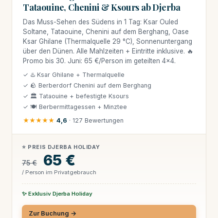
Tataouine, Chenini & Ksours ab Djerba
Das Muss-Sehen des Südens in 1 Tag: Ksar Ouled
Soltane, Tataouine, Chenini auf dem Berghang, Oase
Ksar Ghilane (Thermalquelle 29 °C), Sonnenuntergang
über den Dünen. Alle Mahlzeiten + Eintritte inklusive. 🔥
Promo bis 30. Juni: 65 €/Person im geteilten 4×4.
✓ ♨️ Ksar Ghilane + Thermalquelle
✓ 🪨 Berberdorf Chenini auf dem Berghang
✓ 🏛 Tataouine + befestigte Ksours
✓ 🍽 Berbermittagessen + Minztee
★★★★★
4,6
· 127 Bewertungen
⭐ PREIS DJERBA HOLIDAY
65 €
75 €
/ Person im Privatgebrauch
✨ Exklusiv Djerba Holiday
Zur Buchung →