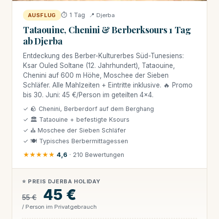
⏱ 1 Tag
📍 Djerba
AUSFLUG
Tataouine, Chenini & Berberksours 1 Tag
ab Djerba
Entdeckung des Berber-Kulturerbes Süd-Tunesiens:
Ksar Ouled Soltane (12. Jahrhundert), Tataouine,
Chenini auf 600 m Höhe, Moschee der Sieben
Schläfer. Alle Mahlzeiten + Eintritte inklusive. 🔥 Promo
bis 30. Juni: 45 €/Person im geteilten 4×4.
✓ 🪨 Chenini, Berberdorf auf dem Berghang
✓ 🏛 Tataouine + befestigte Ksours
✓ ⛪ Moschee der Sieben Schläfer
✓ 🍽 Typisches Berbermittagessen
★★★★★
4,6
· 210 Bewertungen
⭐ PREIS DJERBA HOLIDAY
45 €
55 €
/ Person im Privatgebrauch