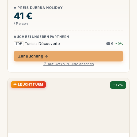
⭐ PREIS DJERBA HOLIDAY
41 €
/ Person
AUCH BEI UNSEREN PARTNERN
Tunisia Découverte
45 €
TDE
−9%
Zur Buchung →
↗ Auf GetYourGuide ansehen
🌟 LEUCHTTURM
−17%