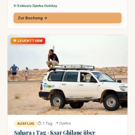
✨ Exklusiv Djerba Holiday
Zur Buchung →
🌟 LEUCHTTURM
⏱ 1 Tag
📍 Djerba
AUSFLUG
Sahara 1 Tag · Ksar Ghilane über