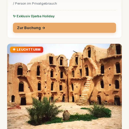
/ Person im Privatgebrauch
✨ Exklusiv Djerba Holiday
Zur Buchung →
🌟 LEUCHTTURM