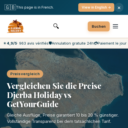
Kostenlose Stornierung
Zahlung am Tag selbst
🇬🇧
×
This page is in French.
View in English →
Die günstigsten Marktpreise
Kundenservice 7 Tage die Woche
🔍
Buchen
⭐ 4,9/5
· 963 avis vérifiés
🛡️
Annulation gratuite 24h
💳
Paiement le jour 
Preisvergleich
Vergleichen Sie die Preise
Djerba Holiday vs
GetYourGuide
Gleiche Ausflüge, Preise garantiert 10 bis 20 % günstiger.
Vollständige Transparenz bei dem tatsächlichen Tarif.