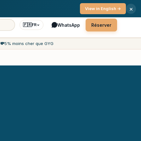
ce client 7j/7
×
View in English →
🇫🇷
WhatsApp
Réserver
FR
h
💸
5% moins cher que GYG