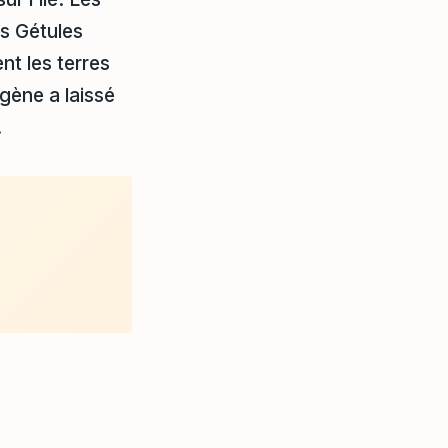
es Gétules
nt les terres
igène a laissé
.