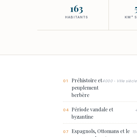
163
HABITANTS
KM² S
Préhistoire et
4000 - VIIIe siècle
peuplement
berbère
Période vandale et
byzantine
Espagnols, Ottomans et le
15