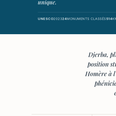
unique.
UNESCO
2023
24
MONUMENTS CLASSÉS
514
K
Djerba, pl
position s
Homère à l'
phénici