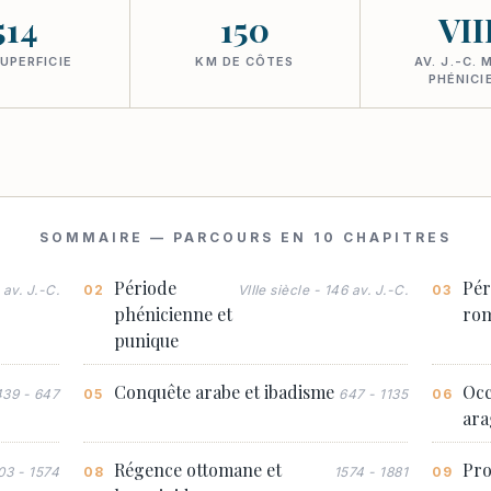
514
150
VII
UPERFICIE
KM DE CÔTES
AV. J.-C. 
PHÉNICI
SOMMAIRE — PARCOURS EN 10 CHAPITRES
Période
Pér
 av. J.-C.
VIIIe siècle - 146 av. J.-C.
phénicienne et
ro
punique
Conquête arabe et ibadisme
Occ
439 - 647
647 - 1135
ara
Régence ottomane et
Pro
03 - 1574
1574 - 1881