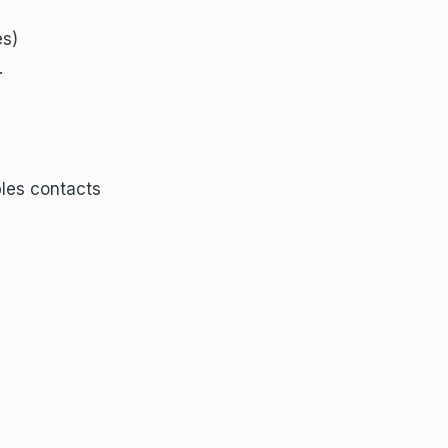
es)
.
bles contacts