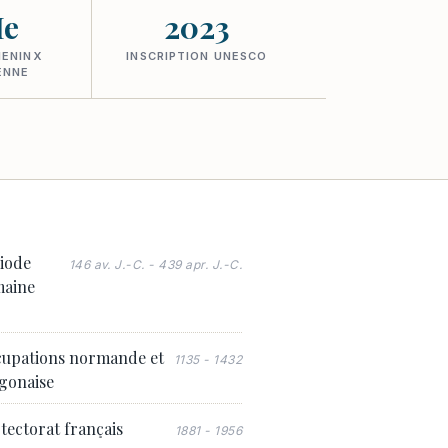
Ie
2023
MENINX
INSCRIPTION UNESCO
ENNE
iode
146 av. J.-C. - 439 apr. J.-C.
maine
upations normande et
1135 - 1432
gonaise
tectorat français
1881 - 1956