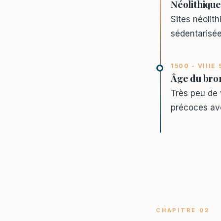
Néolithique
Sites néolit
sédentarisées
1500 - VIIIE 
Âge du bron
Très peu de 
précoces ave
CHAPITRE 02