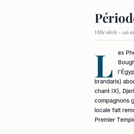
Périod
VIIIe siècle - 146 a
L
es Ph
Bough
l'Égyp
brandaris) ab
chant IX), Dje
compagnons goût
locale fait rem
Premier Templ