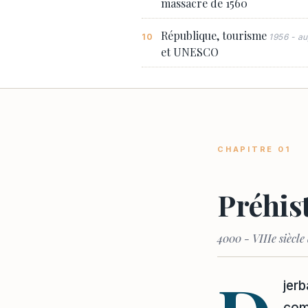
massacre de 1560
République, tourisme
1956 - au
et UNESCO
CHAPITRE 01
Préhis
4000 - VIIIe siècle
jerb
comm