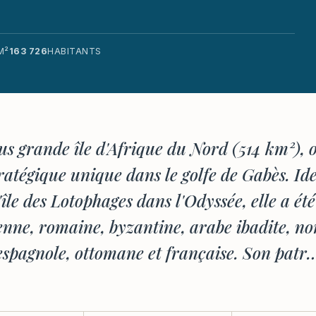
M²
163 726
HABITANTS
us grande île d'Afrique du Nord (514 km²),
tratégique unique dans le golfe de Gabès. Ide
île des Lotophages dans l'Odyssée, elle a été
enne, romaine, byzantine, arabe ibadite, n
espagnole, ottomane et française. Son patr