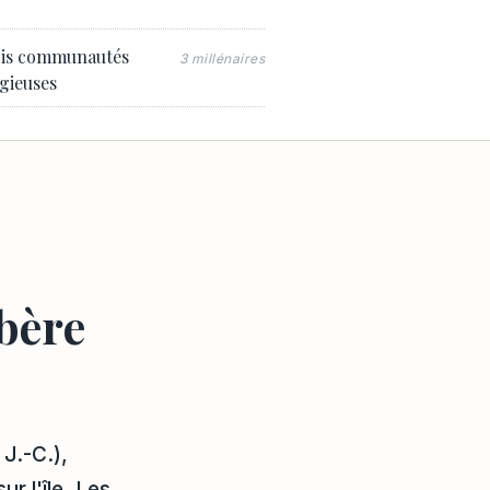
is communautés
3 millénaires
igieuses
bère
 J.-C.),
r l'île. Les