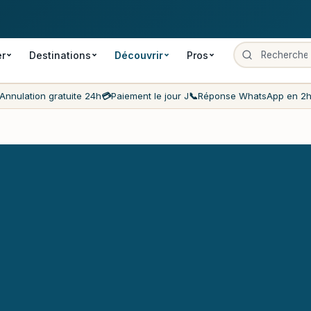
 gratuite
Paiement le jour J
Prix les moins chers du marché
Servi
er
Destinations
Découvrir
Pros
Annulation gratuite 24h
💳
Paiement le jour J
📞
Réponse WhatsApp en 2