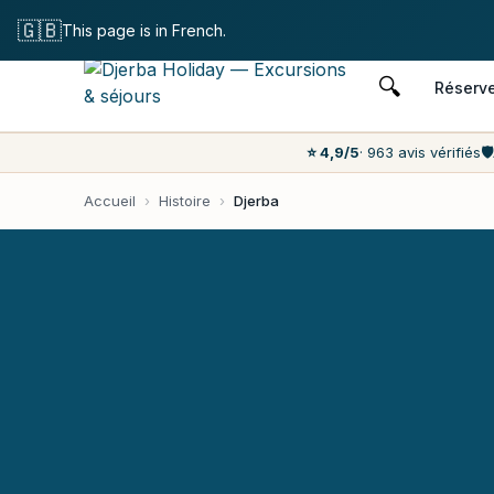
Annulation
🇬🇧
This page is in French.
🔍
Réserv
⭐ 4,9/5
· 963 avis vérifiés
🛡️
Accueil
›
Histoire
›
Djerba