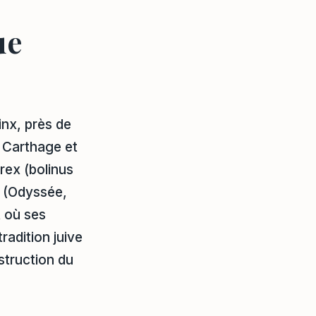
ue
nx, près de
e Carthage et
rex (bolinus
 (Odyssée,
t où ses
radition juive
estruction du