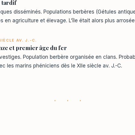
 tardif
hiques disséminés. Populations berbères (Gétules antiqu
 en agriculture et élevage. L'île était alors plus arrosée
SIÈCLE AV. J.-C.
ze et premier âge du fer
vestiges. Population berbère organisée en clans. Proba
c les marins phéniciens dès le XIIe siècle av. J.-C.
· · ·