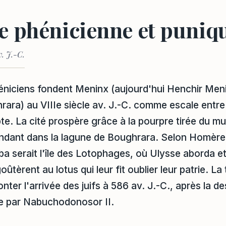
e phénicienne et puniq
v. J.-C.
éniciens fondent Meninx (aujourd'hui Henchir Meni
rara) au VIIIe siècle av. J.-C. comme escale entr
te. La cité prospère grâce à la pourpre tirée du mu
ondant dans la lagune de Boughrara. Selon Homère
rba serait l'île des Lotophages, où Ulysse aborda e
èrent au lotus qui leur fit oublier leur patrie. La t
onter l'arrivée des juifs à 586 av. J.-C., après la d
e par Nabuchodonosor II.