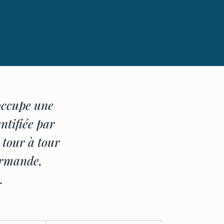
 occupe une
ntifiée par
 tour à tour
ormande,
…