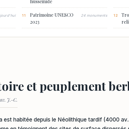
husseinide
Patrimoine UNESCO
Tro
jourd'hui
24 monuments
2023
rel
toire et peuplement ber
 av. J.-C.
a est habitée depuis le Néolithique tardif (4000 av.
e en témoignent des sites de surface dispersés su