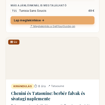
MÁS AJÁNLÓINKNÁL IS MEGTALÁLHATÓ
Tunisia Sans Soucis
49 €
TSS
Lap megtekintése →
↗ Megtekintés a GetYourGuide-on
🆕 ÚJ
⏱ 8 óra
📍 Tataouine
KIRÁNDULÁS
Chenini és Tataouine: berbér falvak és
sivatagi naplemente