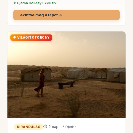
✨ Djerba Holiday Exkluzív
Tekintse meg a lapot →
🌟 VILÁGÍTÓTORONY
⏱ 2 nap
📍 Djerba
KIRÁNDULÁS