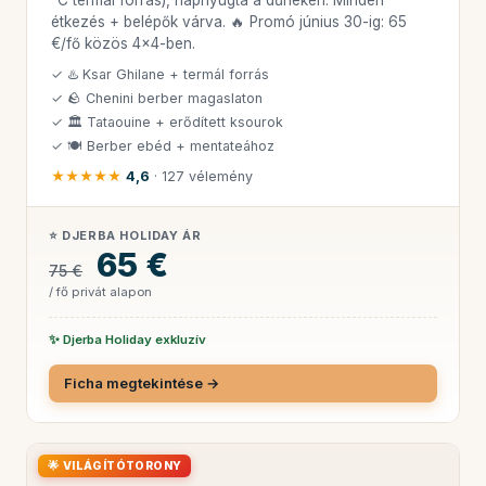
étkezés + belépők várva. 🔥 Promó június 30-ig: 65
€/fő közös 4x4-ben.
✓ ♨️ Ksar Ghilane + termál forrás
✓ 🪨 Chenini berber magaslaton
✓ 🏛 Tataouine + erődített ksourok
✓ 🍽 Berber ebéd + mentateához
★★★★★
4,6
· 127 vélemény
⭐ DJERBA HOLIDAY ÁR
65 €
75 €
/ fő privát alapon
✨ Djerba Holiday exkluzív
Ficha megtekintése →
🌟 VILÁGÍTÓTORONY