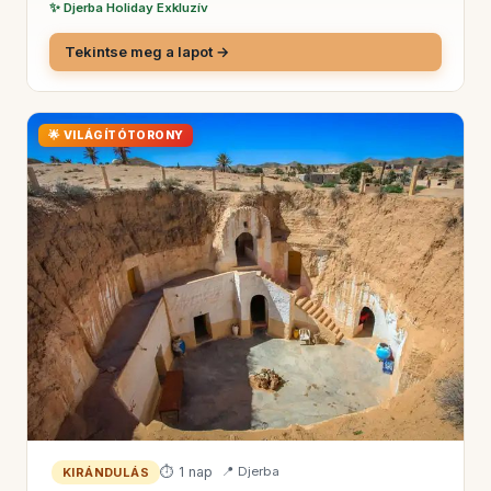
✨ Djerba Holiday Exkluzív
Tekintse meg a lapot →
🌟 VILÁGÍTÓTORONY
⏱ 1 nap
📍 Djerba
KIRÁNDULÁS