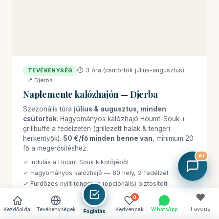
⏱ 3 óra (csütörtök július-augusztus)
TEVÉKENYSÉG
📍 Djerba
Naplemente kalózhajón — Djerba
Szezonális túra
július & augusztus, minden
csütörtök
. Hagyományos kalózhajó Houmt-Souk +
grillbuffé a fedélzeten (grillezett halak & tengeri
herkentyők).
50 €/fő minden benne van
, minimum 20
fő a megerősítéshez.
AI
✓ Indulás a Houmt Souk kikötőjéből
✓ Hagyományos kalózhajó — 80 hely, 2 fedélzet
✓ Fürdőzés nyílt tengeren (opcionális) biztosított
maszkokkal
♥
0
✓ Zenei animáció és tánc a fedélzeten
Favoris
Kezdőoldal
Tevékenységek
Kedvencek
WhatsApp
Foglalás
★★★★★
4,8
· 167 vélemény