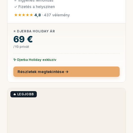
✓ Ingyenes lemondás
✓ Fizetés a helyszínen
★★★★★
4,8
· 437 vélemény
⭐ DJERBA HOLIDAY ÁR
69 €
/ fő privát
✨ Djerba Holiday exkluzív
Részletek megtekintése →
🔥 LEGJOBB