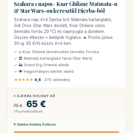
Szahara 1 napos · Ksar Ghilane Matmata-n
& Star Wars-on keresztül Djerba-ból
Szahara napi 4×4 Djerba-ból: Matmata barlanglakó,
Sidi Driss (Star Wars díszlet), Ksar Ghilane oázis
(termális forrás 29 °C) és napnyugta a dűnéken.
Összes étkezés + belépők foglalva. 🔥 Promo június
30-ig: 65 €/fő közös 4×4-ben.
✓ ♨️ Ksar Ghilane természetes termális forrása
✓ 🏛 Matmata barlanglakó falvai (Star Wars)
✓ 🏜 Grand Erg Oriental dűnék
✓ 🍽 Hagyományos berber ebéd
★★★★★
4,6
· 270 vélemény
⭐ DJERBA HOLIDAY ÁR
65 €
75 €
/ fő privatizáltban
✨ Djerba Holiday Exkluzív