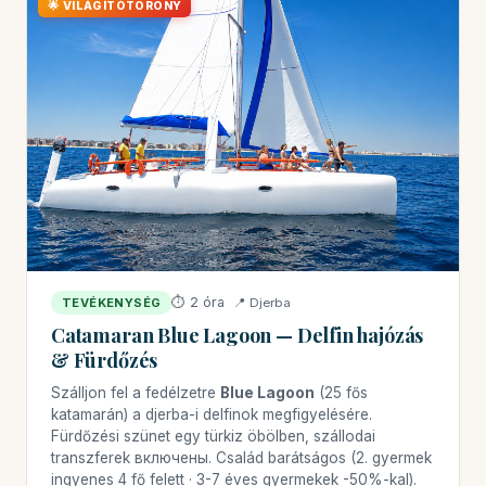
🌟 VILÁGÍTÓTORONY
⏱ 2 óra
📍 Djerba
TEVÉKENYSÉG
Catamaran Blue Lagoon — Delfin hajózás
& Fürdőzés
Szálljon fel a fedélzetre
Blue Lagoon
(25 fős
katamarán) a djerba-i delfinok megfigyelésére.
Fürdőzési szünet egy türkiz öbölben, szállodai
transzferek включены. Család barátságos (2. gyermek
ingyenes 4 fő felett · 3-7 éves gyermekek -50%-kal).