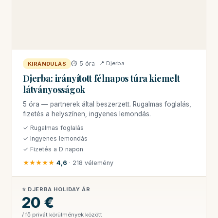
⏱ 5 óra
📍 Djerba
KIRÁNDULÁS
Djerba: irányított félnapos túra kiemelt
látványosságok
5 óra — partnerek által beszerzett. Rugalmas foglalás,
fizetés a helyszínen, ingyenes lemondás.
✓ Rugalmas foglalás
✓ Ingyenes lemondás
✓ Fizetés a D napon
★★★★★
4,6
· 218 vélemény
⭐ DJERBA HOLIDAY ÁR
20 €
/ fő privát körülmények között