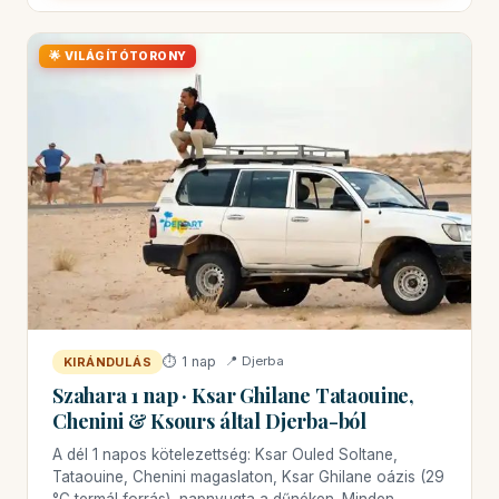
🌟 VILÁGÍTÓTORONY
⏱ 1 nap
📍 Djerba
KIRÁNDULÁS
Szahara 1 nap · Ksar Ghilane Tataouine,
Chenini & Ksours által Djerba-ból
A dél 1 napos kötelezettség: Ksar Ouled Soltane,
Tataouine, Chenini magaslaton, Ksar Ghilane oázis (29
°C termál forrás), napnyugta a dűnéken. Minden