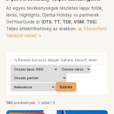
Az egyes tevékenységek részletes lapja: fotók,
leírás, highlights, Djerba Holiday vs partnerek
GetYourGuide ár (
DTS
,
TT
,
TDE
,
VSM
,
TSS
).
Teljes áttekinthetőség az árakban.
📊 Tömörített
táblázat nézet →
Szűrés
140
eredmények · 1. oldal / 6.