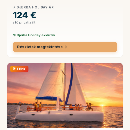
⭐ DJERBA HOLIDAY ÁR
124 €
/ fő privatizált
✨ Djerba Holiday exkluzív
Részletek megtekintése →
🌟 FÉNY