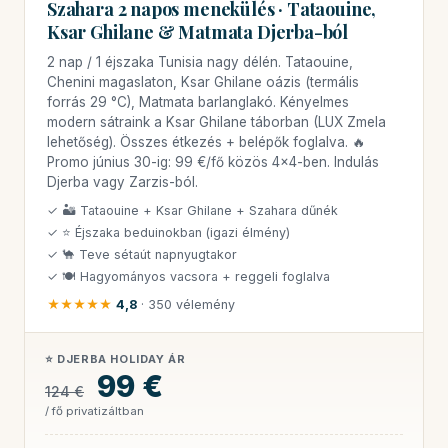
Szahara 2 napos menekülés · Tataouine,
Ksar Ghilane & Matmata Djerba-ból
2 nap / 1 éjszaka Tunisia nagy délén. Tataouine,
Chenini magaslaton, Ksar Ghilane oázis (termális
forrás 29 °C), Matmata barlanglakó. Kényelmes
modern sátraink a Ksar Ghilane táborban (LUX Zmela
lehetőség). Összes étkezés + belépők foglalva. 🔥
Promo június 30-ig: 99 €/fő közös 4×4-ben. Indulás
Djerba vagy Zarzis-ból.
✓ 🏜 Tataouine + Ksar Ghilane + Szahara dűnék
✓ ⭐ Éjszaka beduinokban (igazi élmény)
✓ 🐪 Teve sétaút napnyugtakor
✓ 🍽 Hagyományos vacsora + reggeli foglalva
★★★★★
4,8
· 350 vélemény
⭐ DJERBA HOLIDAY ÁR
99 €
124 €
/ fő privatizáltban