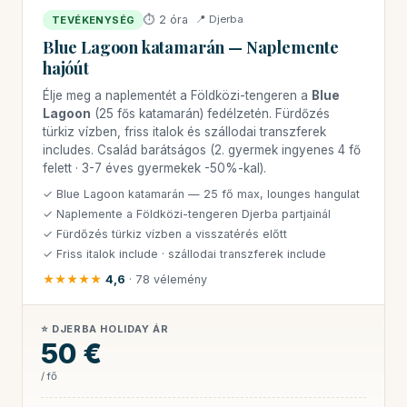
⏱ 2 óra
📍 Djerba
TEVÉKENYSÉG
Blue Lagoon katamarán — Naplemente
hajóút
Élje meg a naplementét a Földközi-tengeren a
Blue
Lagoon
(25 fős katamarán) fedélzetén. Fürdőzés
türkiz vízben, friss italok és szállodai transzferek
includes. Család barátságos (2. gyermek ingyenes 4 fő
felett · 3-7 éves gyermekek -50%-kal).
✓ Blue Lagoon katamarán — 25 fő max, lounges hangulat
✓ Naplemente a Földközi-tengeren Djerba partjainál
✓ Fürdőzés türkiz vízben a visszatérés előtt
✓ Friss italok include · szállodai transzferek include
★★★★★
4,6
· 78 vélemény
⭐ DJERBA HOLIDAY ÁR
50 €
/ fő