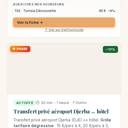
AUSSI CHEZ NOS SOURCEURS
Tunisia Découverte
45 €
TDE
−9%
Voir la fiche →
↗ Voir sur GetYourGuide
🌟 PHARE
−17%
⏱ 30 min - 1 heure
📍 Djerba
ACTIVITÉ
Transfert privé aéroport Djerba ↔ hôtel
Transfert privé aéroport Djerba (DJE) ↔ hôtel.
Grille
tarifaire dégressive
: 15 €/pers à 4, 20 €/pers à 3,