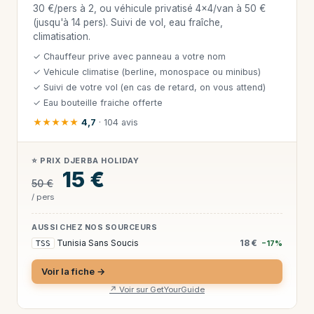
30 €/pers à 2, ou véhicule privatisé 4×4/van à 50 €
(jusqu'à 14 pers). Suivi de vol, eau fraîche,
climatisation.
✓ Chauffeur prive avec panneau a votre nom
✓ Vehicule climatise (berline, monospace ou minibus)
✓ Suivi de votre vol (en cas de retard, on vous attend)
✓ Eau bouteille fraiche offerte
★★★★★
4,7
· 104 avis
⭐ PRIX DJERBA HOLIDAY
15 €
50 €
/ pers
AUSSI CHEZ NOS SOURCEURS
Tunisia Sans Soucis
18 €
TSS
−17%
Voir la fiche →
↗ Voir sur GetYourGuide