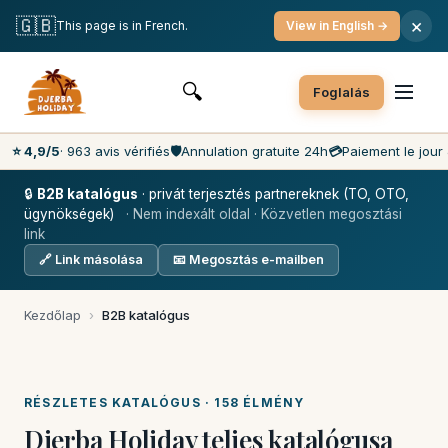
Ingyenes lemondás
Fizetés az adott napon
🇬🇧
×
This page is in French.
View in English →
A piacon a legolcsóbb árak
Ügyfélszolgálat 7 nap/hét
🔍
Foglalás
⭐ 4,9/5
· 963 avis vérifiés
🛡️
Annulation gratuite 24h
💳
Paiement le jour 
🔒
B2B katalógus
· privát terjesztés partnereknek (TO, OTO,
ügynökségek)
· Nem indexált oldal · Közvetlen megosztási
link
🔗 Link másolása
📧 Megosztás e-mailben
Kezdőlap
›
B2B katalógus
RÉSZLETES KATALÓGUS · 158 ÉLMÉNY
Djerba Holiday teljes katalógusa