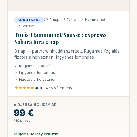
⏱ 3 nap
📍 Tunis
📍 Hammamet
KÖRUTAZÁS
📍 Sousse
Tunis/Hammamet/Sousse : expressz
Sahara túra 2 nap
3 nap — partnereink útján szerzett. Rugalmas foglalás,
fizetés a helyszínen, ingyenes lemondás.
✓ Rugalmas foglalás
✓ Ingyenes lemondás
✓ Fizetés a helyszínen
★★★★★
4,6
· 476 vélemény
⭐ DJERBA HOLIDAY ÁR
99 €
/ fő privát
✨ Djerba Holiday exkluzív