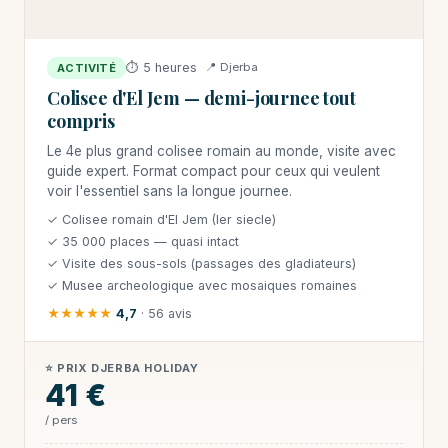
⏱ 5 heures
📍 Djerba
ACTIVITÉ
Colisee d'El Jem — demi-journee tout
compris
Le 4e plus grand colisee romain au monde, visite avec
guide expert. Format compact pour ceux qui veulent
voir l'essentiel sans la longue journee.
✓ Colisee romain d'El Jem (Ier siecle)
✓ 35 000 places — quasi intact
✓ Visite des sous-sols (passages des gladiateurs)
✓ Musee archeologique avec mosaiques romaines
★★★★★
4,7
· 56 avis
⭐ PRIX DJERBA HOLIDAY
41 €
/ pers