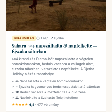
⏱ 1 nap
📍 Djerba
KIRÁNDULÁS
Sahara 4×4 napszálladta & napfelkelte —
Éjszaka sátorban
4×4 kirándulás Djerba-ból: napszálladta a végtelen
homokdombokon, beduin vacsora a csillagok alatt,
éjszaka táborban, varázslatos napfelkelte. A Djerba
Holiday aláírás-táborhelye.
✓ 🌅 Napszálladta a végtelen homokdombokon
✓ ⭐ Éjszaka hagyományos beduincsapatalattartó sátorban
✓ 🍽 Beduin vacsora + meztelen tea + oud zene
✓ 🌄 Napfelkelte a Szaharán (felejthetetlen)
★★★★★
4,8
· 477 vélemény