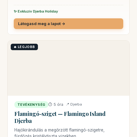
✨ Exkluzív Djerba Holiday
Látogasd meg a lapot →
🔥 LEGJOBB
⏱ 5 óra
📍 Djerba
TEVÉKENYSÉG
Flamingó-sziget — Flamingo Island
Djerba
Hajókirándulás a megőrzött flamingó-szigetre,
fürdőzés kristálytiszta vizekben.