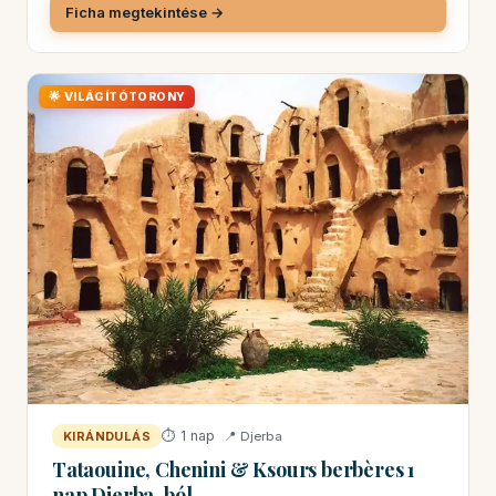
Ficha megtekintése →
🌟 VILÁGÍTÓTORONY
⏱ 1 nap
📍 Djerba
KIRÁNDULÁS
Tataouine, Chenini & Ksours berbères 1
nap Djerba-ból