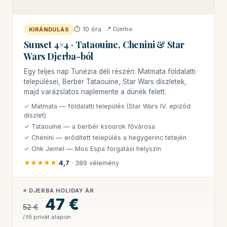
⏱ 10 óra
📍 Djerba
KIRÁNDULÁS
Sunset 4×4 · Tataouine, Chenini & Star
Wars Djerba-ból
Egy teljes nap Tunézia déli részén: Matmata földalatti
települései, Berbér Tataouine, Star Wars díszletek,
majd varázslatos naplemente a dünék felett.
✓ Matmata — földalatti település (Star Wars IV. epizód
díszlet)
✓ Tataouine — a berbér ksourok fővárosa
✓ Chenini — erődített település a hegygerinc tetején
✓ Onk Jemel — Mos Espa forgatási helyszín
★★★★★
4,7
· 389 vélemény
⭐ DJERBA HOLIDAY ÁR
47 €
52 €
/ fő privát alapon