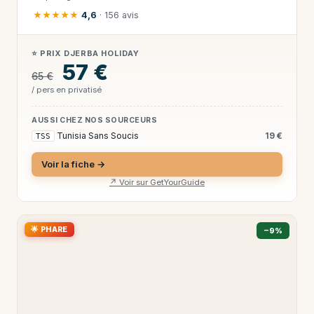
★★★★★
4,6
· 156 avis
⭐ PRIX DJERBA HOLIDAY
57 €
65 €
/ pers en privatisé
AUSSI CHEZ NOS SOURCEURS
Tunisia Sans Soucis
19 €
TSS
Voir la fiche →
↗ Voir sur GetYourGuide
🌟 PHARE
−9%