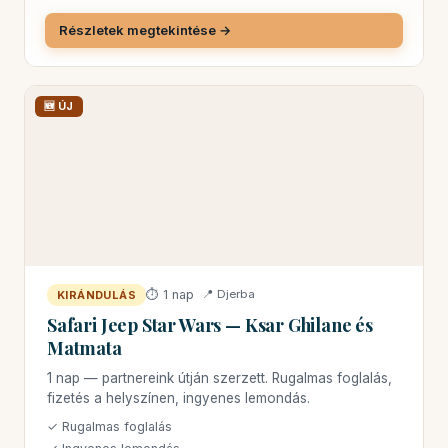
Részletek megtekintése →
🆕 ÚJ
⏱ 1 nap
📍 Djerba
KIRÁNDULÁS
Safari Jeep Star Wars — Ksar Ghilane és
Matmata
1 nap — partnereink útján szerzett. Rugalmas foglalás,
fizetés a helyszínen, ingyenes lemondás.
✓ Rugalmas foglalás