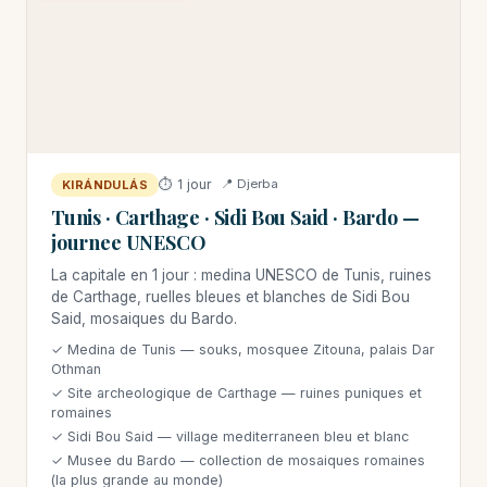
⏱ 1 jour
📍 Djerba
KIRÁNDULÁS
Tunis · Carthage · Sidi Bou Said · Bardo —
journee UNESCO
La capitale en 1 jour : medina UNESCO de Tunis, ruines
de Carthage, ruelles bleues et blanches de Sidi Bou
Said, mosaiques du Bardo.
✓ Medina de Tunis — souks, mosquee Zitouna, palais Dar
Othman
✓ Site archeologique de Carthage — ruines puniques et
romaines
✓ Sidi Bou Said — village mediterraneen bleu et blanc
✓ Musee du Bardo — collection de mosaiques romaines
(la plus grande au monde)