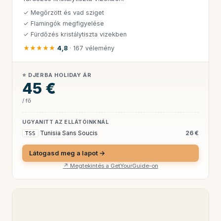
✓ Megőrzött és vad sziget
✓ Flamingók megfigyelése
✓ Fürdőzés kristálytiszta vizekben
★★★★★
4,8
· 167 vélemény
⭐ DJERBA HOLIDAY ÁR
45 €
/ fő
UGYANITT AZ ELLÁTÓINKNÁL
Tunisia Sans Soucis
26 €
TSS
Látogasd meg a lapot →
↗ Megtekintés a GetYourGuide-on