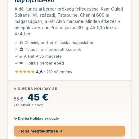
A dél-tunéziai berber örökség felfedezése: Ksar Ouled
Soltane (XII. század), Tataouine, Chenini 600 m
magasságban, a Hét Alvó mecsete. Minden étkezés +
belépők várva. 🔥 Promó június 30-ig: 45 €/fő közös
4x4-ben.
✓ 🪨 Chenini, berber falucska magaslaton
✓ 🏛 Tataouine + erődített ksourok
✓ ⛪ A Hét Alvó mecsete
✓ 🍽 Tipikus berber ebéd
★★★★★
4,6
· 210 vélemény
⭐ DJERBA HOLIDAY ÁR
45 €
55 €
/ fő privát alapon
✨ Djerba Holiday exkluzív
Ficha megtekintése →