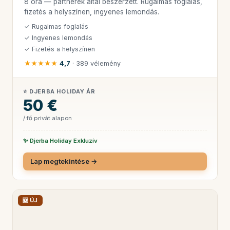
8 óra — partnerek által beszerzett. Rugalmas foglalás,
fizetés a helyszínen, ingyenes lemondás.
✓ Rugalmas foglalás
✓ Ingyenes lemondás
✓ Fizetés a helyszínen
★★★★★
4,7
· 389 vélemény
⭐ DJERBA HOLIDAY ÁR
50 €
/ fő privát alapon
✨ Djerba Holiday Exkluzív
Lap megtekintése →
🆕 ÚJ