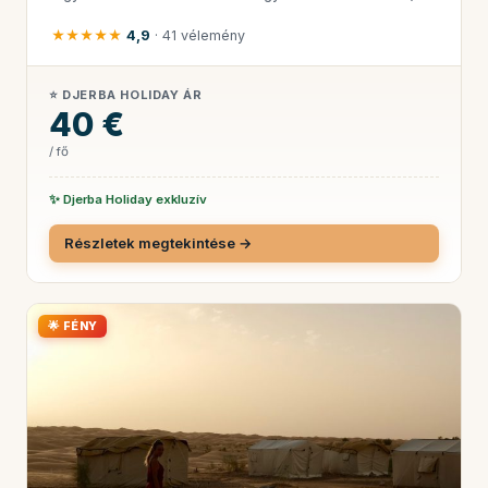
★★★★★
4,9
· 41 vélemény
⭐ DJERBA HOLIDAY ÁR
40 €
/ fő
✨ Djerba Holiday exkluzív
Részletek megtekintése →
🌟 FÉNY