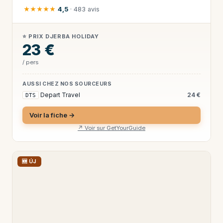
★★★★★
4,5
· 483 avis
⭐ PRIX DJERBA HOLIDAY
23 €
/ pers
AUSSI CHEZ NOS SOURCEURS
Depart Travel
24 €
DTS
Voir la fiche →
↗ Voir sur GetYourGuide
🆕 ÚJ