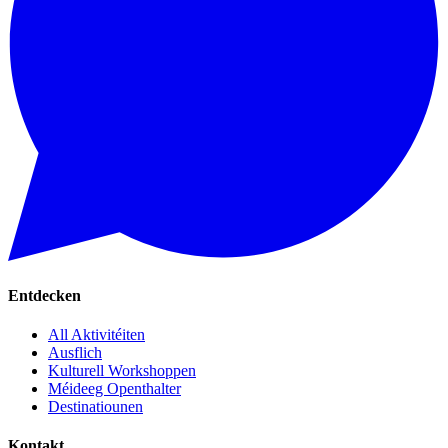
Entdecken
All Aktivitéiten
Ausflich
Kulturell Workshoppen
Méideeg Openthalter
Destinatiounen
Kontakt