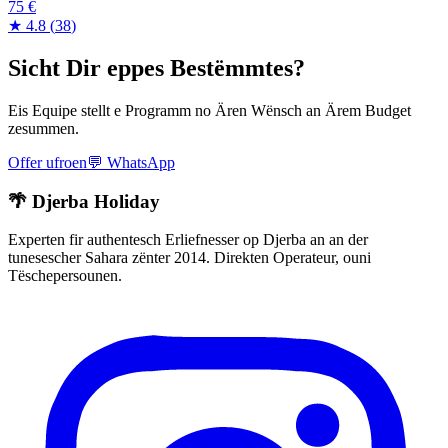
75 €
★
4.8
(
38
)
Sicht Dir eppes Bestëmmtes?
Eis Equipe stellt e Programm no Ären Wënsch an Ärem Budget
zesummen.
Offer ufroen
💬
WhatsApp
🌴 Djerba Holiday
Experten fir authentesch Erliefnesser op Djerba an an der
tunesescher Sahara zënter 2014. Direkten Operateur, ouni
Tëschepersounen.