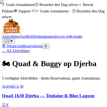
✓ Gratis Annulatioun
🕒 Bezuelen den Dag selwer
＋ Bescht
Präisser
💬 Support 7/7
✓ Gratis Annulatioun
·
🕒 Bezuelen den Dag
selwer
Aktivitéiten
Ausflich
Destinatiounen
Iwwer eis
Kontakt
🇱🇺
▼
💬 WhatsApp
Reservéieren
☰
← All Aktivitéiten
🏍️
Quad & Buggy op Djerba
5 verfügbar Aktivitéiten · direkt Reservatioun, gratis Annulatioun.
Activité
1 h 30
Quad 1h30 Djerba — Tezdaine & Blue Lagoon
25 €