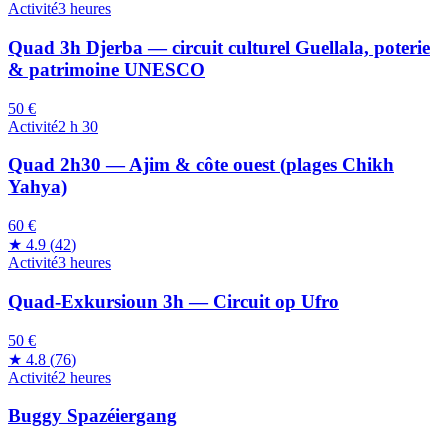
Activité
3 heures
Quad 3h Djerba — circuit culturel Guellala, poterie
& patrimoine UNESCO
50 €
Activité
2 h 30
Quad 2h30 — Ajim & côte ouest (plages Chikh
Yahya)
60 €
★
4.9
(
42
)
Activité
3 heures
Quad-Exkursioun 3h — Circuit op Ufro
50 €
★
4.8
(
76
)
Activité
2 heures
Buggy Spazéiergang