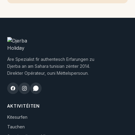
Äre Spezialist fir authentesch Erfarungen zu
Djerba an am Sahara tunisian zënter 2014.
Direkter Opérateur, ouni Mëttelspersoun.
AKTIVITÉITEN
Kitesurfen
Tauchen