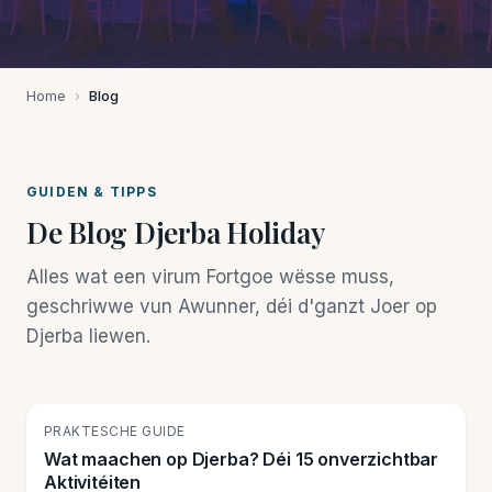
Home
›
Blog
GUIDEN & TIPPS
De Blog Djerba Holiday
Alles wat een virum Fortgoe wësse muss,
geschriwwe vun Awunner, déi d'ganzt Joer op
Djerba liewen.
🏝️
PRAKTESCHE GUIDE
Wat maachen op Djerba? Déi 15 onverzichtbar
Aktivitéiten