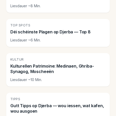
Liesdauer ~8 Min.
🏖️
TOP SPOTS
Déi schéinste Plagen op Djerba — Top 8
Liesdauer ~6 Min.
🕌
KULTUR
Kulturellen Patrimoine: Medinaen, Ghriba-
Synagog, Moscheeën
Liesdauer ~10 Min.
💡
TIPPS
Gutt Tipps op Djerba — wou iessen, wat kafen,
wou ausgoen