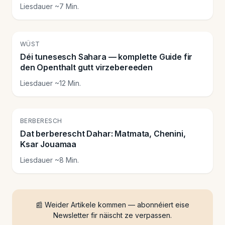
Liesdauer ~7 Min.
🏜️
WÜST
Déi tunesesch Sahara — komplette Guide fir
den Openthalt gutt virzebereeden
Liesdauer ~12 Min.
⛰️
BERBERESCH
Dat berberescht Dahar: Matmata, Chenini,
Ksar Jouamaa
Liesdauer ~8 Min.
📰 Weider Artikele kommen — abonnéiert eise
Newsletter fir näischt ze verpassen.