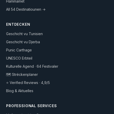
Hammamet
All 54 Destinatiounen →
ENTDECKEN
Geschicht vu Tunisien
Geschicht vu Djerba
Punic Carthage
UNESCO Erbteil
Kulturelle Agend · 64 Festivaler
🗺️ Stréckenplaner
⭐ Verified Reviews · 4,9/5
Blog & Aktuelles
PROFESSIONAL SERVICES