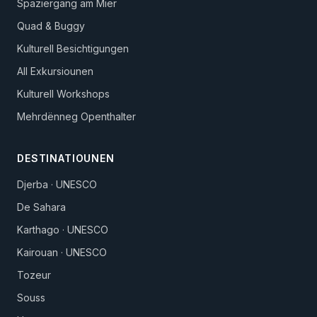
Spaziergäng am Mier
Quad & Buggy
Kulturell Besichtigungen
All Exkursiounen
Kulturell Workshops
Mehrdënneg Openthalter
DESTINATIOUNEN
Djerba · UNESCO
De Sahara
Karthago · UNESCO
Kairouan · UNESCO
Tozeur
Souss