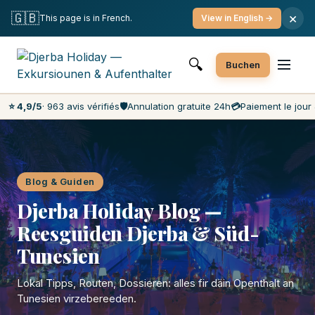
Fräi Annulatioun
Bezuelung um Dag J
🇬🇧
×
This page is in French.
View in English →
Déi béillegsten Präisser um Maart
Kundenservice 7 Deeg d'Woch
🔍
Buchen
⭐ 4,9/5
· 963 avis vérifiés
🛡️
Annulation gratuite 24h
💳
Paiement le jour 
Blog & Guiden
Djerba Holiday Blog —
Reesguiden Djerba & Süd-
Tunesien
Lokal Tipps, Routen, Dossieren: alles fir däin Openthalt an
Tunesien virzebereeden.