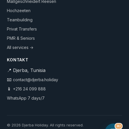
Maßgeschneidert Reesen
Hochzeeten
Teambuilding
Privat Transfers
PMR & Seniors
All services →
KONTAKT
📍 Djerba, Tunisia
📧
contact@djerba.holiday
📱
+216 24 099 888
WhatsApp 7 days/7
© 2026 Djerba Holiday. All rights reserved.
AI