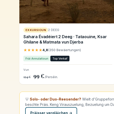
2 DEEG
EXKURSIOUN
Sahara Évadéiert 2 Deeg · Tataouine, Ksar
Ghilane & Matmata vun Djerba
★★★★★
4,8
(350 Bewäertungen)
Fräi Annulatioun
Top Verkaf
Vun
99 €
124 €
/Perséin.
💡
Solo- oder Duo-Reesender?
Wielt d'Gruppeforme
beschte Präis. Keng Virauszuelung, Bezuelung um D
Präisser vergläichen →