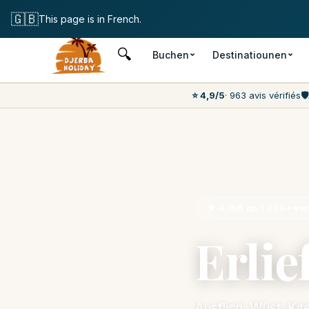
Fräi Annulatioun
🇬🇧
This page is in French.
🔍
Buchen
Destinatiounen
⭐ 4,9/5
· 963 avis vérifiés
🛡️
★ 4,9/5 op 1 200+ veri
Erlie
Ausflich, Wüst, Ki