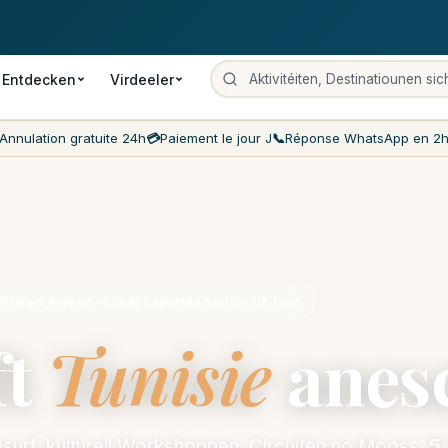
Bezuelung um Dag J
Déi béillegsten Präisser um Maart
Kundenser
Entdecken
Virdeeler
Annulation gratuite 24h
💳
Paiement le jour J
📞
Réponse WhatsApp en 2
fiéiert Avisen · Lokal Experten zanter 10 Joer
ft
Tunisie
anesc
tesurf, kulturell Workshoppen, Circuiten no Mooss.
5