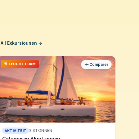
All Exkursiounen →
🌟 LEUCHTTURM
Comparer
2 STONNEN
AKTIVITÉIT
Catamaran Blue Lagoon —