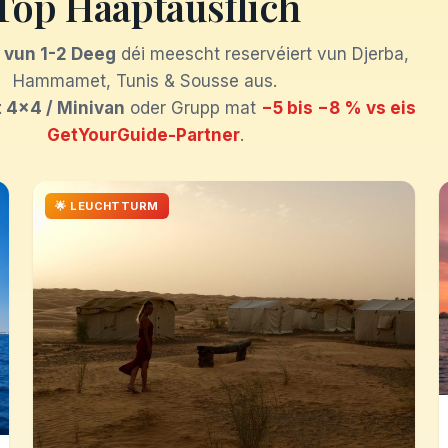
Top Haaptausflich
h vun 1-2 Deeg
déi meescht reservéiert vun Djerba,
Hammamet, Tunis & Sousse aus.
t 4×4 / Minivan
oder Grupp mat
−5 bis −8 % vs eis
GetYourGuide-Partner
.
🌟 LEUCHTTURM