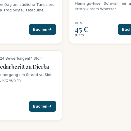
Flamingo-Insel, Schwammen a
en Dag am südliche Tunesien:
kristallklorem Waasser.
 Troglodyte, Tataouine
 Star Wars Dekor a magische
ennergang op de Dunen.
VUN
45 €
Buchen
Buc
/Pers.
ervatiounen dës Woch
124 Bewertungen)
·
1 Stonn
darberitt zu Djerba
nnergang um Strand vu Sidi
 Ritt vun 1h.
Buchen