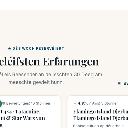
🔥 DËS WOCH RESERVÉIERT
eléifsten Erfarungen
déi eis Reesender an de leschten 30 Deeg am
meeschte gewielt hunn.
All d
rvatiounen dës Woch
21 Reservatiounen dës Woch
389 Bewertungen)
·
10 Stonnen
★
4,8
(167 Avis)
·
5 Stonnen
t 4×4 · Tataouine,
Flamingo Island Djerb
ni & Star Wars vun
Flamingo Island Djerb
a
Bootsausfluch op déi erhale