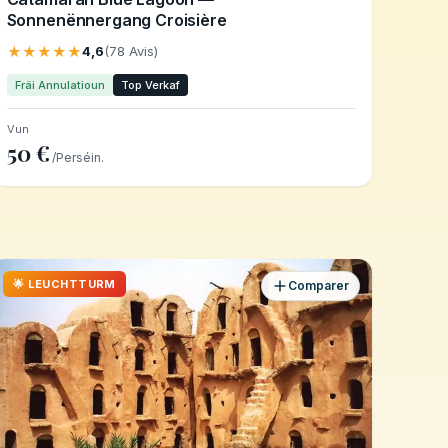
Sonnenënnergang Croisière
★★★★★
4,6
(78 Avis)
Fräi Annulatioun
Top Verkaf
Vun
50 €
/Perséin.
🌟 LEUCHTTURM
Comparer