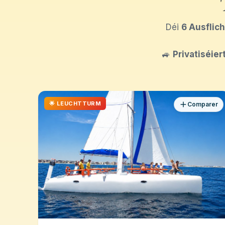
Déi
6 Ausflic
🚙
Privatiséier
🌟 LEUCHTTURM
Comparer