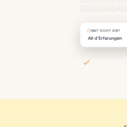
bëlleg wéi GetYo
WAT SICHT DIR?
Fräi Annulatioun
bis 24 St. virdrun