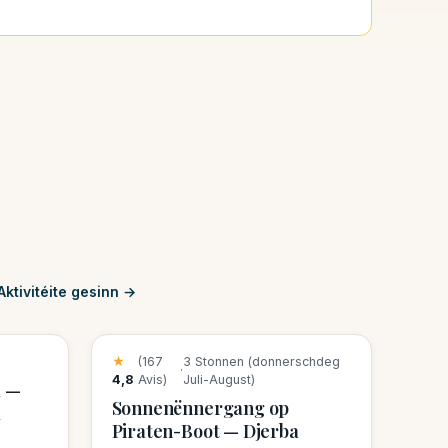
'Aktivitéite gesinn →
22 Reservatiounen dës Woch
★
(167
3 Stonnen (donnerschdeg
·
4,8
Avis)
Juli-August)
a —
Sonnenënnergang op
a
Piraten-Boot — Djerba