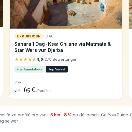
1 DAG
EXKURSIOUN
Sahara 1 Dag · Ksar Ghilane via Matmata &
Star Wars vun Djerba
★★★★★
4,6
(270 Bewertungen)
Fräi Annulatioun
Top Verkaf
Vun
65 €
55 €
/Perséin.
l fir ze profitéiere vun
−5 bis −8 %
op déi bescht GetYourGuide-Of
ag selwer.