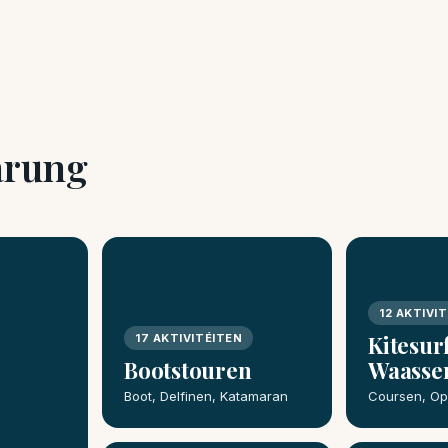
farung
12 AKTIVI
Kitesur
17 AKTIVITÉITEN
Bootstouren
Waasse
Boot, Delfinen, Katamaran
Coursen, Ope