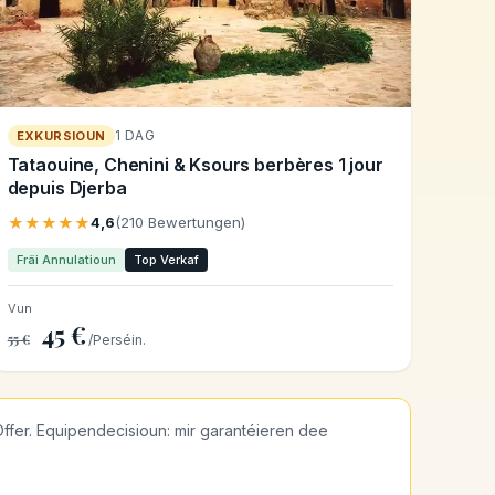
1 DAG
EXKURSIOUN
Tataouine, Chenini & Ksours berbères 1 jour
depuis Djerba
★★★★★
4,6
(210 Bewertungen)
Fräi Annulatioun
Top Verkaf
Vun
45 €
55 €
/Perséin.
fer. Equipendecisioun: mir garantéieren dee