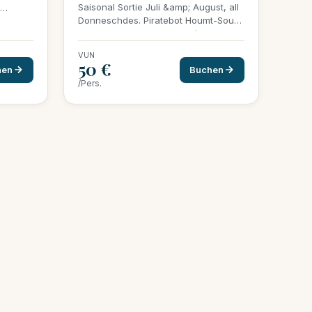
Saisonal Sortie Juli &amp; August, all
Donneschdes. Piratebot Houmt-Souk
+ Barbecue-Buffet u Bord (gegrillte
Fësch &amp; Mieresfriichten). 50
VUN
€/Pers. alles inclus, min. 20 Persoune
50 €
hen
Buchen
fir ze confirméieren.
/Pers.