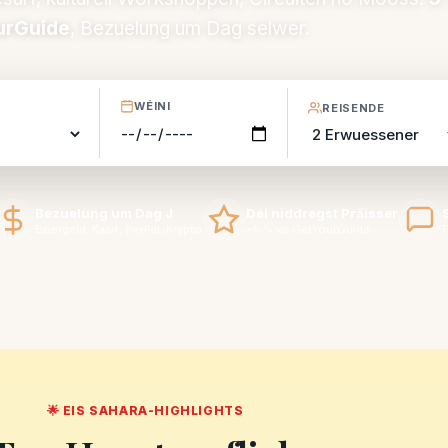
urGuide
, Bezuelung um Dag selwer.
WÉINI
REISENDE
Bezuelung um Dag J
Déi niddregst Präisser
Boergeld, Kaart, PayPal, Krypto
−5 % vs GetYourGuide
F
🌟 EIS SAHARA-HIGHLIGHTS