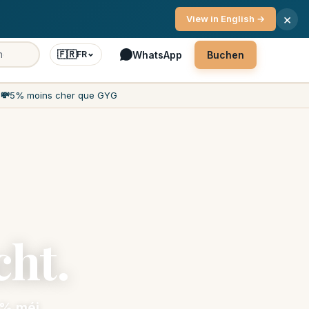
vice 7 Deeg d'Woch
×
View in English →
🇫🇷
WhatsApp
Buchen
FR
h
💸
5% moins cher que GYG
ht.
 % méi