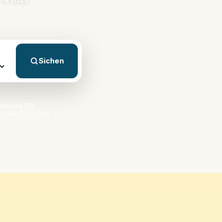
Sichen
Service 7/7
R · EN · DE · IT · AR