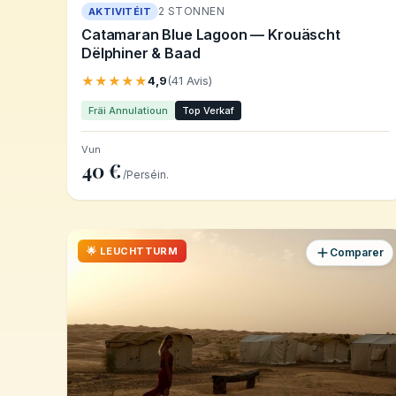
2 STONNEN
AKTIVITÉIT
Catamaran Blue Lagoon — Krouäscht
Dëlphiner & Baad
★★★★★
4,9
(41 Avis)
Fräi Annulatioun
Top Verkaf
Vun
40 €
/Perséin.
🌟 LEUCHTTURM
Comparer