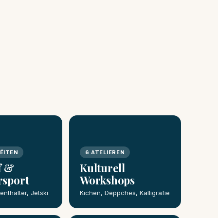
TÉITEN
6 ATELIEREN
f &
Kulturell
rsport
Workshops
nthalter, Jetski
Kichen, Dëppches, Kalligrafie