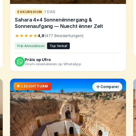
1 DAG
EXKURSIOUN
Sahara 4×4 Sonnenënnergang &
Sonnenaufgang — Nuecht ënner Zelt
★★★★★
4,8
(477 Bewäertungen)
Fräi Annulatioun
Top Verkaf
Präis op Ufro
Virum-reservéieren op WhatsApp
🌟 LEUCHTTURM
Comparer