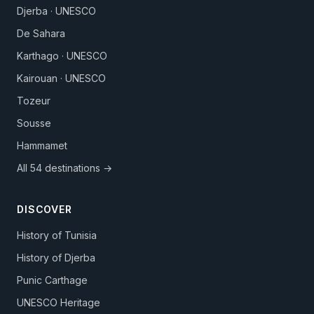
Djerba · UNESCO
De Sahara
Karthago · UNESCO
Kairouan · UNESCO
Tozeur
Sousse
Hammamet
All 54 destinations →
DISCOVER
History of Tunisia
History of Djerba
Punic Carthage
UNESCO Heritage