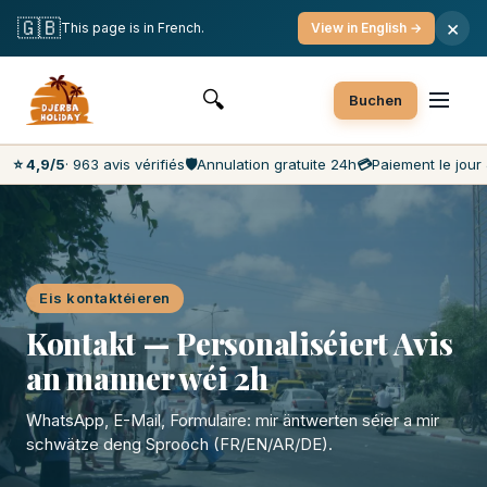
Gratis Annulatioun
Bezuelung am Dag J
🇬🇧
×
This page is in French.
View in English →
Déck préisser op dem Maart
Kundendéngscht 7j/7
🔍
Buchen
⭐ 4,9/5
· 963 avis vérifiés
🛡️
Annulation gratuite 24h
💳
Paiement le jour 
Eis kontaktéieren
Kontakt — Personaliséiert Avis
an manner wéi 2h
WhatsApp, E-Mail, Formulaire: mir äntwerten séier a mir
schwätze deng Sprooch (FR/EN/AR/DE).