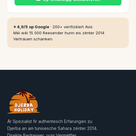
⭐ 4,9/5 op Google
· 200+ verifizéiert Avis
Méi wéi 15 000 Reesender hunn eis zënter 2014
Vertrauen schanken.
Är Spezialist fir authentesch Erfarungen zu
Djerba an am tunisesche Sahara zënter 2014.
Direkte Bedreiwer, ouni Vermëttler.