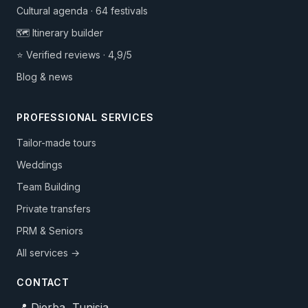
Cultural agenda · 64 festivals
🗺️ Itinerary builder
⭐ Verified reviews · 4,9/5
Blog & news
PROFESSIONAL SERVICES
Tailor-made tours
Weddings
Team Building
Private transfers
PRM & Seniors
All services →
CONTACT
📍 Djerba, Tunisia