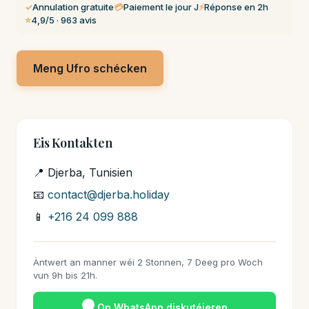
✓
Annulation gratuite
💳
Paiement le jour J
⚡
Réponse en 2h
⭐
4,9/5 · 963 avis
Meng Ufro schécken
Eis Kontakten
📍 Djerba, Tunisien
📧
contact@djerba.holiday
📱
+216 24 099 888
Äntwert an manner wéi 2 Stonnen, 7 Deeg pro Woch
vun 9h bis 21h.
Op WhatsApp diskutéieren