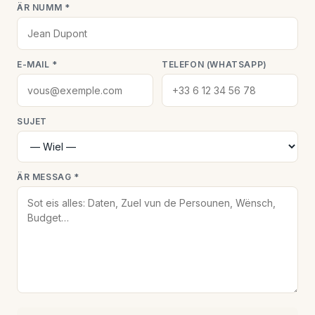
ÄR NUMM *
E-MAIL *
TELEFON (WHATSAPP)
SUJET
ÄR MESSAG *