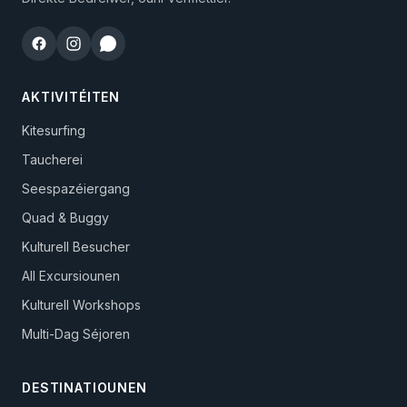
AKTIVITÉITEN
Kitesurfing
Taucherei
Seespazéiergang
Quad & Buggy
Kulturell Besucher
All Excursiounen
Kulturell Workshops
Multi-Dag Séjoren
DESTINATIOUNEN