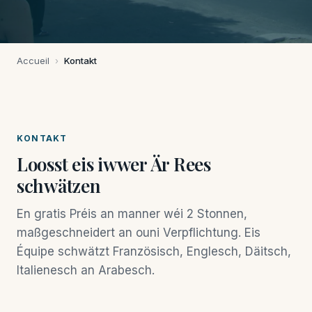
Accueil
›
Kontakt
KONTAKT
Loosst eis iwwer Är Rees
schwätzen
En gratis Préis an manner wéi 2 Stonnen,
maßgeschneidert an ouni Verpflichtung. Eis
Équipe schwätzt Französisch, Englesch, Däitsch,
Italienesch an Arabesch.