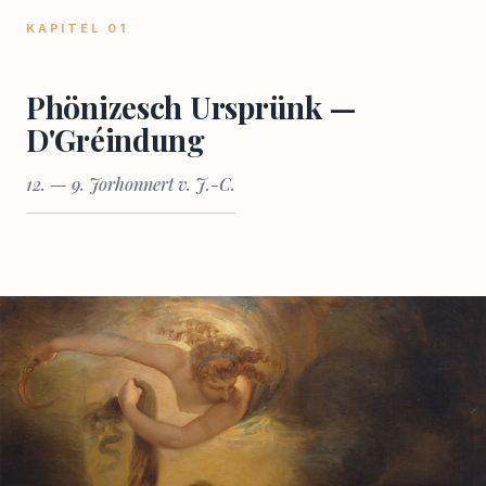
KAPITEL 01
Phönizesch Ursprünk —
D'Gréindung
12. — 9. Jorhonnert v. J.-C.