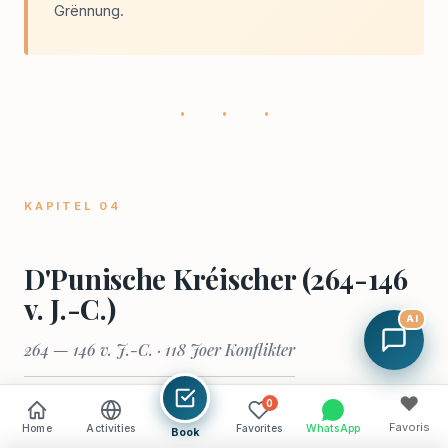
Grënnung.
· · ·
KAPITEL 04
D'Punische Kréischer (264-146
v. J.-C.)
AI
264 — 146 v. J.-C. · 118 Joer Konflikter
♥
0
Favoris
Home
Activities
Favorites
WhatsApp
Book