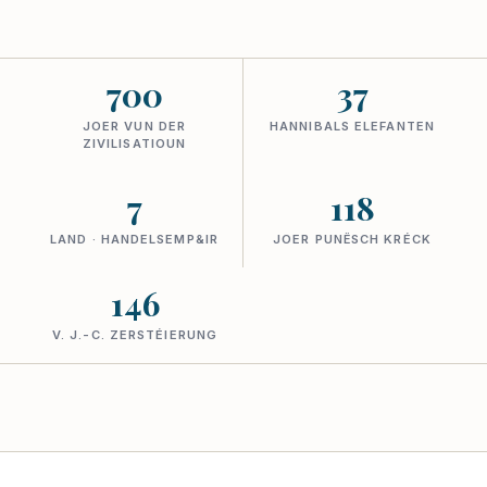
700
37
JOER VUN DER
HANNIBALS ELEFANTEN
ZIVILISATIOUN
7
118
LAND · HANDELSEMP&IR
JOER PUNËSCH KRÉCK
146
V. J.-C. ZERSTÉIERUNG