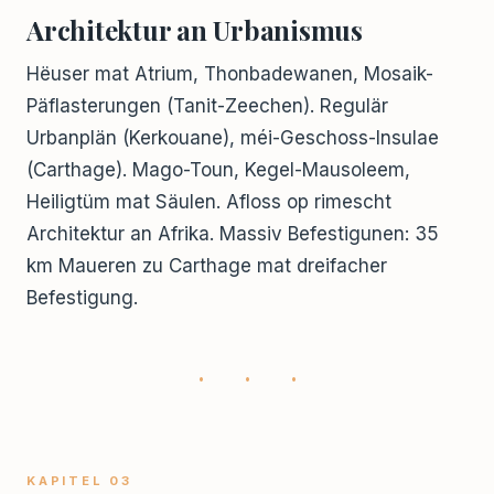
Architektur an Urbanismus
Hëuser mat Atrium, Thonbadewanen, Mosaik-
Päflasterungen (Tanit-Zeechen). Regulär
Urbanplän (Kerkouane), méi-Geschoss-Insulae
(Carthage). Mago-Toun, Kegel-Mausoleem,
Heiligtüm mat Säulen. Afloss op rimescht
Architektur an Afrika. Massiv Befestigunen: 35
km Maueren zu Carthage mat dreifacher
Befestigung.
· · ·
KAPITEL 03