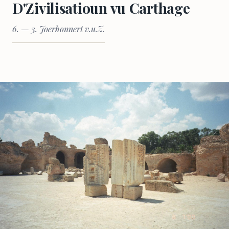
D'Zivilisatioun vu Carthage
6. — 3. Joerhonnert v.u.Z.