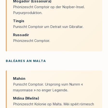
Mogador (Essaouira)
Phönizescht Comptoir op der Nopber-Insel.
Purpurproduktion.
Tingis
Punischt Comptoir um Detrait vun Gibraltar.
Russadir
Phönizescht Comptoir.
BALÉARES AN MALTA
Mahón
Punischt Comptoir. Ursprong vum Numm «
mayonnaise » no enger Legende.
Mdina (Melite)
Phönizescht Kolonie op Malta. Méi spéit römesch