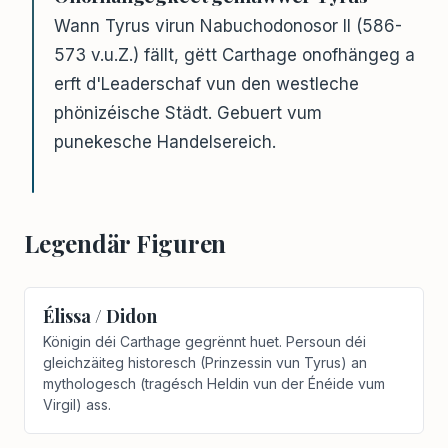
Wann Tyrus virun Nabuchodonosor II (586-
573 v.u.Z.) fällt, gëtt Carthage onofhängeg a
erft d'Leaderschaf vun den westleche
phönizéische Städt. Gebuert vum
punekesche Handelsereich.
Legendär Figuren
Élissa / Didon
Königin déi Carthage gegrënnt huet. Persoun déi
gleichzäiteg historesch (Prinzessin vun Tyrus) an
mythologesch (tragésch Heldin vun der Énéide vum
Virgil) ass.