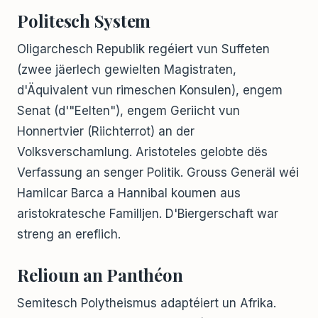
Politesch System
Oligarchesch Republik regéiert vun Suffeten
(zwee jäerlech gewielten Magistraten,
d'Äquivalent vun rimeschen Konsulen), engem
Senat (d'"Eelten"), engem Geriicht vun
Honnertvier (Riichterrot) an der
Volksverschamlung. Aristoteles gelobte dës
Verfassung an senger Politik. Grouss Generäl wéi
Hamilcar Barca a Hannibal koumen aus
aristokratesche Familljen. D'Biergerschaft war
streng an ereflich.
Relioun an Panthéon
Semitesch Polytheismus adaptéiert un Afrika.