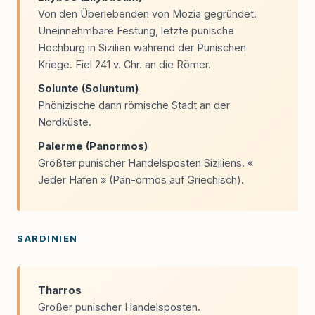
Von den Überlebenden von Mozia gegründet.
Uneinnehmbare Festung, letzte punische
Hochburg in Sizilien während der Punischen
Kriege. Fiel 241 v. Chr. an die Römer.
Solunte (Soluntum)
Phönizische dann römische Stadt an der
Nordküste.
Palerme (Panormos)
Größter punischer Handelsposten Siziliens. «
Jeder Hafen » (Pan-ormos auf Griechisch).
SARDINIEN
Tharros
Großer punischer Handelsposten.