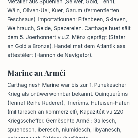
Metaller aus Spuenien (Sëlwer, Gold, Tënn),
Wäin, Oliven-Uel, Kuer, Garum (fermentierten
Fëschsaus). Importatiounen: Elfenbeen, Sklaven,
Weihrauch, Seide, Spezereien. Carthage huet säit
dem 5. Joerhonnert v.u.Z. Mënz geprägt (Stater
an Gold a Bronze). Handel mat dem Atlantik ass
attestéiert (Hannon de Navigator).
Marine an Arméi
Carthaginesh Marine war bis zur 1. Punekescher
Krieg als onüwerwonnbar bekannt. Quinquerèms
(fënnef Reihe Ruderer), Trierèms. Hufeisen-Häfen
(militäresch an kommerziell), Kapazitéit vu 220
Kriegsschëffer. Gemëschte Arméi: Gallesch,
spuenesch, iberesch, niumidesch, libyanesch,