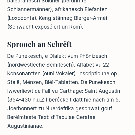
balearanesch Söldner (berühmte
Schlannermänner), afrikanesch Elefanten
(Loxodonta). Keng stänneg Bierger-Arméi
(Schwächt exposéiert un Rom).
Sprooch an Schrëft
De Punekesch, e Dialekt vum Phönizesch
(nordwestleche Semitesch). Alfabet vu 22
Konsonantten (ouni Vokaler). Inscriptioune op
Stelë, Mënzen, Bléi-Tabletten. De Punekesch
iwwerliewt de Fall vu Carthage: Saint Augustin
(354-430 n.u.Z.) beréckelt datt hie nach am 5.
Joerhonnert zu Nuerdefrika geschwat gouf.
Beréimteste Text: d'Tabulae Ceratae
Augustinianae.