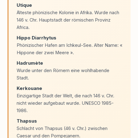
Utique
Älteste phönizische Kolonie in Afrika. Wurde nach
146 v. Chr. Hauptstadt der römischen Provinz
Africa.
Hippo Diarrhytus
Phönizischer Hafen am Ichkeul-See. Alter Name: «
Hippone der zwei Meere ».
Hadrumète
Wurde unter den Römern eine wohlhabende
Stadt.
Kerkouane
Einzigartige Stadt der Welt, die nach 146 v. Chr.
nicht wieder aufgebaut wurde. UNESCO 1985-
1986.
Thapsus
Schlacht von Thapsus (46 v. Chr.) zwischen
Caesar und den Pompejanern.