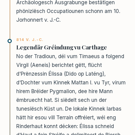
Archäologesch Ausgrabunge bestätigen
phöniziësch Occupatiounen schonn am 10.
Jorhonnert v. J.-C.
814 V. J.-C.
Legendär Gréindung vu Carthage
No der Tradioun, déi vum Timaeus a folgend
Virgil (Aeneis) berichtet gëtt, flücht
d'Prënzessin Élissa (Dido op Laténg),
d'Dochter vum Kinnek Mattan I. vu Tyr, virum
hirem Bréider Pygmalion, dee hire Mann
ëmbruecht hat. Si siëdelt sech un der
tunesiësch Küst un. De lokale Kinnek Iarbas
hätt hir esou vill Terrain offréiert, wéi eng
Rinderhaut konnt décken: Élissa schneid