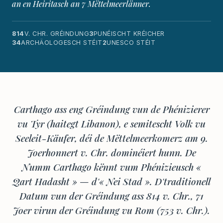
an en Heiritasch an 7 Mëttelmeerlänner.
814
V. CHR. GRÉINDUNG
3
PUNÉISCHT KRÉICHER
34
ARCHÄOLOGESCH STÉIT
2
UNESCO STÉIT
Carthago ass eng Gréindung vun de Phénizierer
vu Tyr (haitegt Libanon), e semitescht Volk vu
Seeleit-Käufer, déi de Mëttelmeerkomerz am 9.
Joerhonnert v. Chr. dominéiert hunn. De
Numm Carthago kënnt vum Phénizieusch «
Qart Hadasht » — d'« Nei Stad ». D'traditionell
Datum vun der Gréindung ass 814 v. Chr., 71
Joer virun der Gréindung vu Rom (753 v. Chr.).