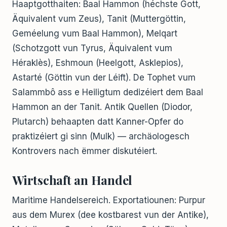
Haaptgotthaiten: Baal Hammon (héchste Gott,
Äquivalent vum Zeus), Tanit (Muttergöttin,
Geméelung vum Baal Hammon), Melqart
(Schotzgott vun Tyrus, Äquivalent vum
Héraklès), Eshmoun (Heelgott, Asklepios),
Astarté (Göttin vun der Léift). De Tophet vum
Salammbô ass e Heiligtum dedizéiert dem Baal
Hammon an der Tanit. Antik Quellen (Diodor,
Plutarch) behaapten datt Kanner-Opfer do
praktizéiert gi sinn (Mulk) — archäologesch
Kontrovers nach ëmmer diskutéiert.
Wirtschaft an Handel
Maritime Handelsereich. Exportatiounen: Purpur
aus dem Murex (dee kostbarest vun der Antike),