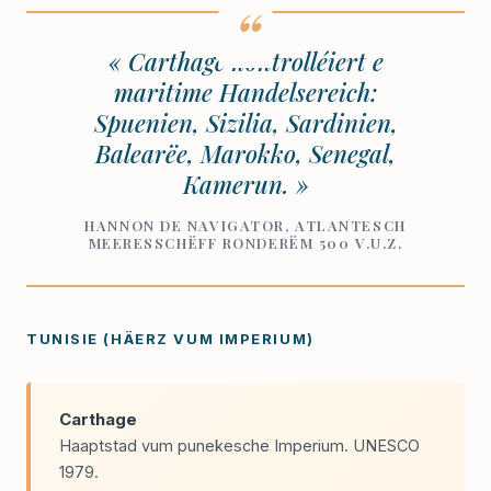
« Carthage kontrolléiert e
maritime Handelsereich:
Spuenien, Sizilia, Sardinien,
Balearëe, Marokko, Senegal,
Kamerun. »
HANNON DE NAVIGATOR, ATLANTESCH
MEERESSCHËFF RONDERËM 500 V.U.Z.
TUNISIE (HÄERZ VUM IMPERIUM)
Carthage
Haaptstad vum punekesche Imperium. UNESCO
1979.