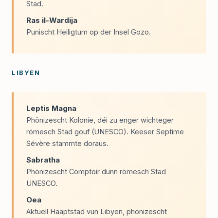
Stad.
Ras il-Wardija
Punischt Heiligtum op der Insel Gozo.
LIBYEN
Leptis Magna
Phönizescht Kolonie, déi zu enger wichteger
römesch Stad gouf (UNESCO). Keeser Septime
Sévère stammte doraus.
Sabratha
Phönizescht Comptoir dunn römesch Stad
UNESCO.
Oea
Aktuell Haaptstad vun Libyen, phönizescht