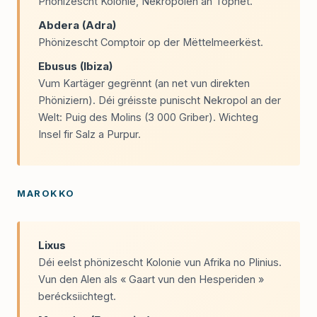
Phönizescht Kolonie, Nekropolen an Tophet.
Abdera (Adra)
Phönizescht Comptoir op der Mëttelmeerkëst.
Ebusus (Ibiza)
Vum Kartäger gegrënnt (an net vun direkten
Phöniziern). Déi gréisste punischt Nekropol an der
Welt: Puig des Molins (3 000 Griber). Wichteg
Insel fir Salz a Purpur.
MAROKKO
Lixus
Déi eelst phönizescht Kolonie vun Afrika no Plinius.
Vun den Alen als « Gaart vun den Hesperiden »
berécksiichtegt.