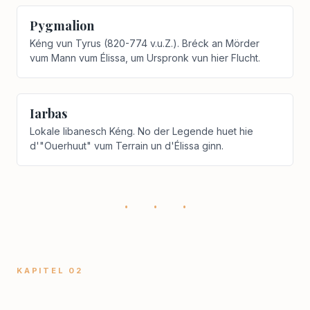
Pygmalion
Kéng vun Tyrus (820-774 v.u.Z.). Bréck an Mörder
vum Mann vum Élissa, um Urspronk vun hier Flucht.
Iarbas
Lokale libanesch Kéng. No der Legende huet hie
d'"Ouerhuut" vum Terrain un d'Élissa ginn.
· · ·
KAPITEL 02