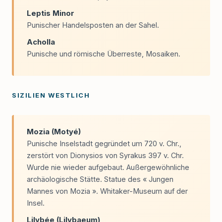
Leptis Minor
Punischer Handelsposten an der Sahel.
Acholla
Punische und römische Überreste, Mosaiken.
SIZILIEN WESTLICH
Mozia (Motyé)
Punische Inselstadt gegründet um 720 v. Chr.,
zerstört von Dionysios von Syrakus 397 v. Chr.
Wurde nie wieder aufgebaut. Außergewöhnliche
archäologische Stätte. Statue des « Jungen
Mannes von Mozia ». Whitaker-Museum auf der
Insel.
Lilybée (Lilybaeum)