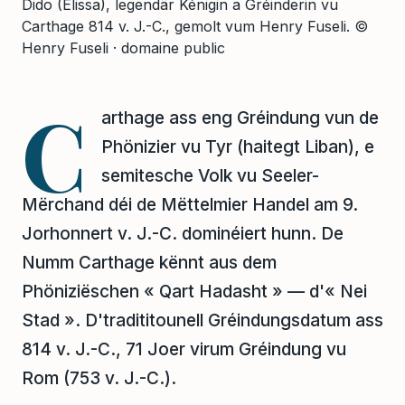
Dido (Élissa), legendär Kénigin a Gréinderin vu
Carthage 814 v. J.-C., gemolt vum Henry Fuseli.
©
Henry Fuseli · domaine public
C
arthage ass eng Gréindung vun de
Phönizier vu Tyr (haitegt Liban), e
semitesche Volk vu Seeler-
Mërchand déi de Mëttelmier Handel am 9.
Jorhonnert v. J.-C. dominéiert hunn. De
Numm Carthage kënnt aus dem
Phöniziëschen « Qart Hadasht » — d'« Nei
Stad ». D'tradititounell Gréindungsdatum ass
814 v. J.-C., 71 Joer virum Gréindung vu
Rom (753 v. J.-C.).