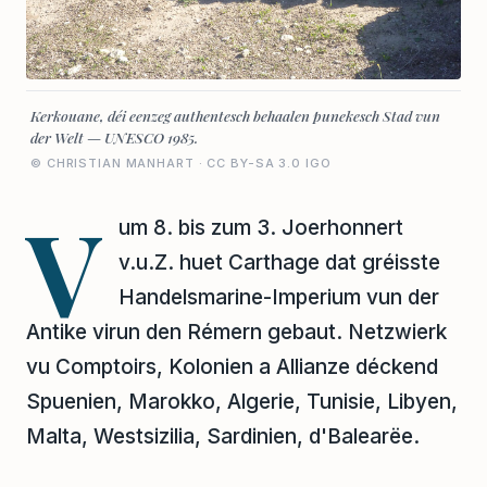
Kerkouane, déi eenzeg authentesch behaalen punekesch Stad vun
der Welt — UNESCO 1985.
© CHRISTIAN MANHART · CC BY-SA 3.0 IGO
V
um 8. bis zum 3. Joerhonnert
v.u.Z. huet Carthage dat gréisste
Handelsmarine-Imperium vun der
Antike virun den Rémern gebaut. Netzwierk
vu Comptoirs, Kolonien a Allianze déckend
Spuenien, Marokko, Algerie, Tunisie, Libyen,
Malta, Westsizilia, Sardinien, d'Balearëe.