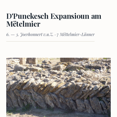
D'Punekesch Expansioun am
Mëtelmier
6. — 3. Joerhonnert v.u.Z. · 7 Mëttelmier-Länner