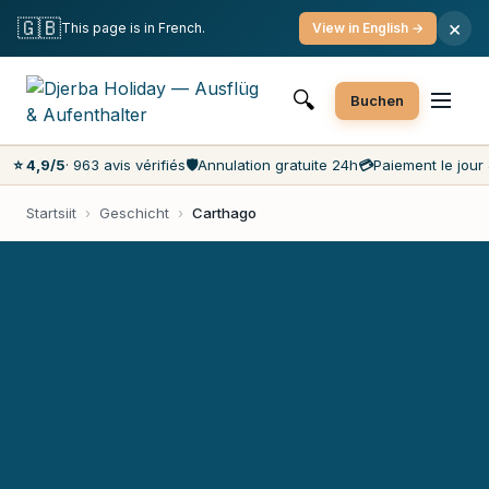
Gratis Annulatioun
Bezuelung um Dag
🇬🇧
×
This page is in French.
View in English →
Déi bëllegst Präisser um Maart
Kundescervice 7 Deeg d'Woch
🔍
Buchen
⭐ 4,9/5
· 963 avis vérifiés
🛡️
Annulation gratuite 24h
💳
Paiement le jour 
Startsiit
›
Geschicht
›
Carthago