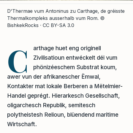
D'Thermae vum Antoninus zu Carthage, de gréisste
Thermalkompleks ausserhalb vum Rom.
©
BishkekRocks · CC BY-SA 3.0
C
arthage huet eng originell
Zivilisatioun entwéckelt déi vum
phönizéeschem Substrat koum,
awer vun der afrikanescher Ëmwal,
Kontakter mat lokale Berberen a Mëtelmier-
Handel geprégt. Hierarkesch Gesellschaft,
oligarchesch Republik, semitesch
polytheistesh Relioun, blüendend maritime
Wirtschaft.