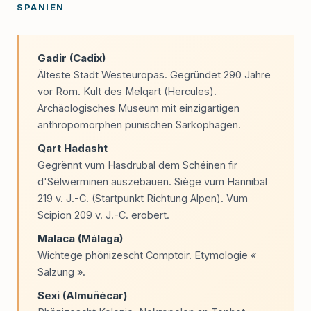
SPANIEN
Gadir (Cadix)
Älteste Stadt Westeuropas. Gegründet 290 Jahre
vor Rom. Kult des Melqart (Hercules).
Archäologisches Museum mit einzigartigen
anthropomorphen punischen Sarkophagen.
Qart Hadasht
Gegrënnt vum Hasdrubal dem Schéinen fir
d'Sëlwerminen auszebauen. Siège vum Hannibal
219 v. J.-C. (Startpunkt Richtung Alpen). Vum
Scipion 209 v. J.-C. erobert.
Malaca (Málaga)
Wichtege phönizescht Comptoir. Etymologie «
Salzung ».
Sexi (Almuñécar)