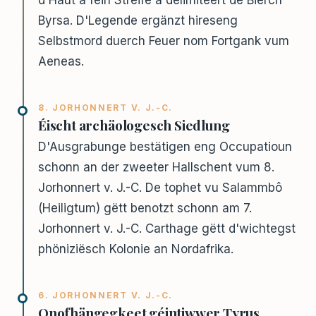
d'Haut a fein Stréife a delimiteert de Bierch
Byrsa. D'Legende ergänzt hireseng
Selbstmord duerch Feuer nom Fortgank vum
Aeneas.
8. JORHONNERT V. J.-C.
Éischt archäologesch Siedlung
D'Ausgrabunge bestätigen eng Occupatioun
schonn an der zweeter Hallschent vum 8.
Jorhonnert v. J.-C. De tophet vu Salammbô
(Heiligtum) gëtt benotzt schonn am 7.
Jorhonnert v. J.-C. Carthage gëtt d'wichtegst
phöniziësch Kolonie an Nordafrika.
6. JORHONNERT V. J.-C.
Onofhängegkeet géintiwwer Tyrus