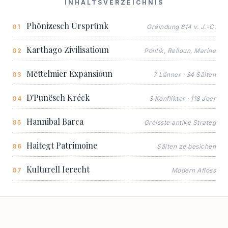
INHALTSVERZEICHNIS
Phönizesch Ursprünk
Gréindung 814 v. J.-C.
Karthago Zivilisatioun
Politik, Relioun, Marine
Mëttelmier Expansioun
7 Länner · 34 Säiten
D'Punësch Kréck
3 Konflikter · 118 Joer
Hannibal Barca
Gréisste antike Strateg
Haitegt Patrimoine
Säiten ze besichen
Kulturell Ierecht
Modern Afloss