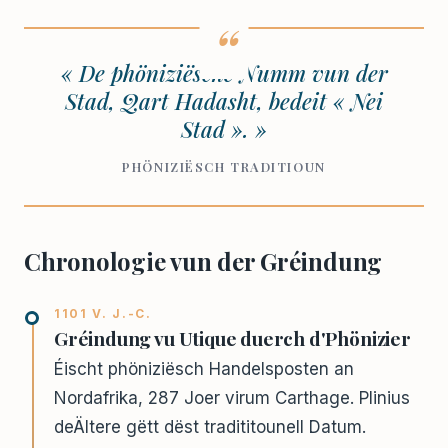
« De phöniziësche Numm vun der
Stad, Qart Hadasht, bedeit « Nei
Stad ». »
PHÖNIZIËSCH TRADITI­OUN
Chronologie vun der Gréindung
1101 V. J.-C.
Gréindung vu Utique duerch d'Phönizier
Éischt phöniziësch Handelsposten an
Nordafrika, 287 Joer virum Carthage. Plinius
deÄltere gëtt dëst tradititounell Datum.