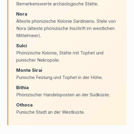
Bemerkenswerte archäologische Stätte.
Nora
Älteste phönizische Kolonie Sardiniens. Stele von
Nora (älteste phönizische Inschrift im westlichen
Mittelmeer).
Sulci
Phönizische Kolonie, Stätte mit Tophet und
punischer Nekropole.
Monte Sirai
Punische Festung und Tophet in der Höhe.
Bithia
Phönizischer Handelsposten an der Südküste.
Othoca
Punische Stadt an der Westküste.