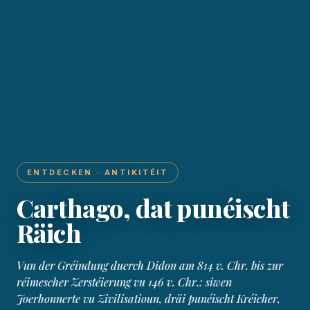
ENTDECKEN · ANTIKITÉIT
Carthago, dat punéischt
Räich
Vun der Gréindung duerch Didon am 814 v. Chr. bis zur
réimescher Zerstéierung vu 146 v. Chr.: siwen
Joerhonnerte vu Zivilisatioun, dräi punéischt Kréicher,