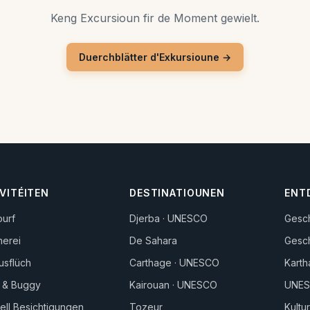
Keng Excursioun fir de Moment gewielt.
Duerchblätter d'Exkursioune →
VITÉITEN
DESTINATIOUNEN
ENT
ourf
Djerba · UNESCO
Gesch
herei
De Sahara
Gesch
usflüch
Carthage · UNESCO
Karth
 & Buggy
Kairouan · UNESCO
UNES
rell Besichtigungen
Tozeur
Kultu