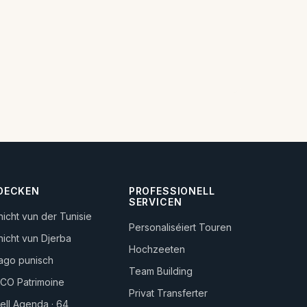
DECKEN
PROFESSIONELL
SERVICEN
icht vun der Tunisie
Personaliséiert Touren
icht vun Djerba
Hochzeeten
ago punisch
Team Building
CO Patrimoine
Privat Transferter
rell Agenda · 64