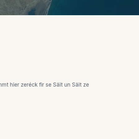
t hier zeréck fir se Säit un Säit ze