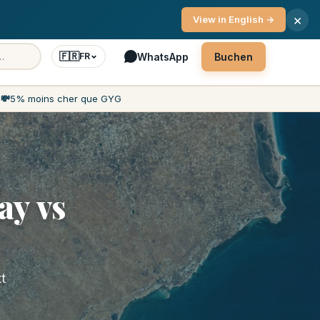
vice 7 Deeg d'Woch
×
View in English →
🇫🇷
WhatsApp
Buchen
FR
h
💸
5% moins cher que GYG
ay vs
t