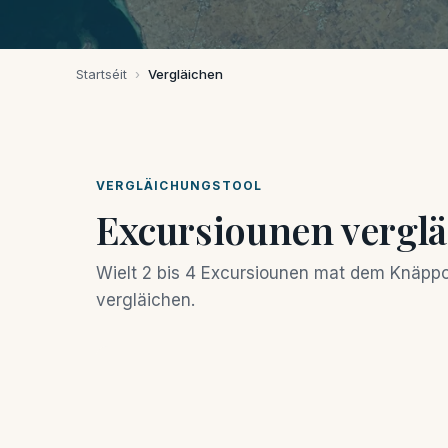
Startséit
›
Vergläichen
VERGLÄICHUNGSTOOL
Excursiounen vergl
Wielt 2 bis 4 Excursiounen mat dem Knäp
vergläichen.