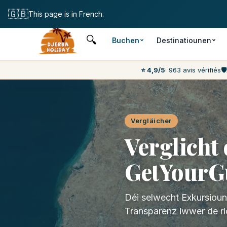
Gratis Annulati
🇬🇧
This page is in French.
🔍
Buchen
Destinatiounen
⭐ 4,9/5
· 963 avis vérifiés
🛡️
Vergläicher
Verglicht 
GetYourG
Déi selwecht Exkursioune
Transparenz iwwer de ri