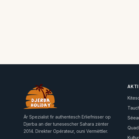
AKTI
Kites
Tauc
Är Spezialist fir authentesch Erliefnisser op
Séea
Djerba an der tunesescher Sahara zënter
Quad
2014. Direkter Opérateur, ouni Vermëttler.
Kultu