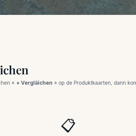
äichen
pchen «
+ Vergläichen
» op de Produktkaarten, dann komm
📋