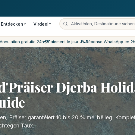
oun
Bezuelung um Dag J
Déi billegste Präisser um Maart
Clientser
Entdecken
Virdeel
Annulation gratuite 24h
💳
Paiement le jour J
📞
Réponse WhatsApp en 2
d'Präiser Djerba Holid
uide
n, Präiser garantéiert 10 bis 20 % méi bëlleg. Komplet
chtegen Taux.