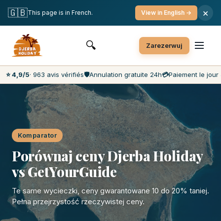
Bezpłatne anulowanie
Płatność w dniu wycieczki
🇬🇧
×
This page is in French.
View in English →
Najtańsze ceny na rynku
Obsługa klienta 7 dni w tygodniu
🔍
Zarezerwuj
⭐ 4,9/5
· 963 avis vérifiés
🛡️
Annulation gratuite 24h
💳
Paiement le jour 
Komparator
Porównaj ceny Djerba Holiday
vs GetYourGuide
Te same wycieczki, ceny gwarantowane 10 do 20% taniej.
Pełna przejrzystość rzeczywistej ceny.