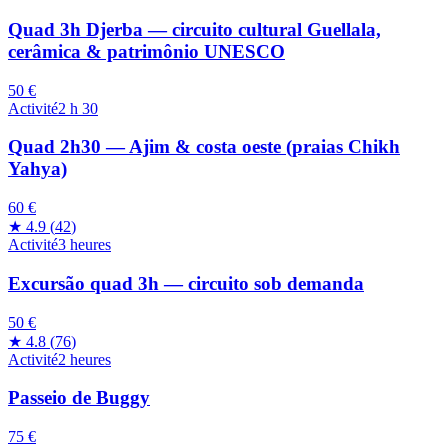
Quad 3h Djerba — circuito cultural Guellala,
cerâmica & patrimônio UNESCO
50 €
Activité
2 h 30
Quad 2h30 — Ajim & costa oeste (praias Chikh
Yahya)
60 €
★
4.9
(
42
)
Activité
3 heures
Excursão quad 3h — circuito sob demanda
50 €
★
4.8
(
76
)
Activité
2 heures
Passeio de Buggy
75 €