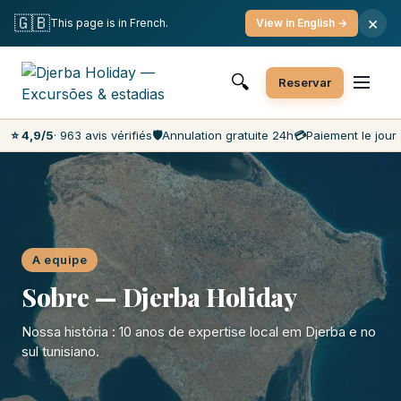
Cancelamento gratuito
Pagamento no dia
🇬🇧
×
This page is in French.
View in English →
Preços mais baixos do mercado
Atendimento ao cliente 7 dias
🔍
Reservar
⭐ 4,9/5
· 963 avis vérifiés
🛡️
Annulation gratuite 24h
💳
Paiement le jour 
A equipe
Sobre — Djerba Holiday
Nossa história : 10 anos de expertise local em Djerba e no
sul tunisiano.