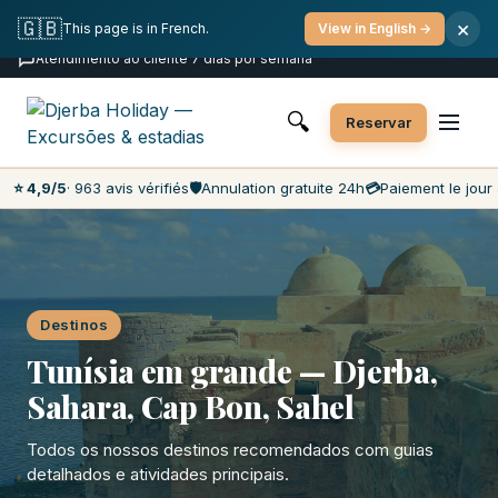
Cancelamento gratuito
Pagamento no dia
🇬🇧
×
This page is in French.
View in English →
Preços mais baixos do mercado
Atendimento ao cliente 7 dias por semana
🔍
Reservar
⭐ 4,9/5
· 963 avis vérifiés
🛡️
Annulation gratuite 24h
💳
Paiement le jour 
Destinos
Tunísia em grande — Djerba,
Sahara, Cap Bon, Sahel
Todos os nossos destinos recomendados com guias
detalhados e atividades principais.