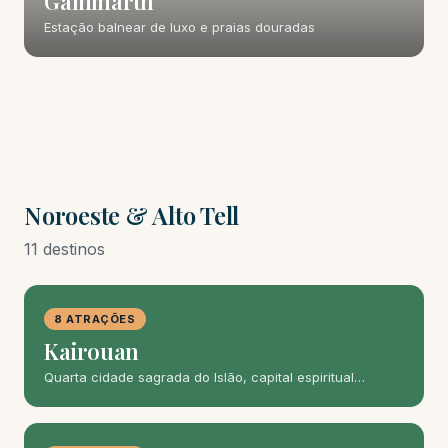
Gammarth
Estação balnear de luxo e praias douradas
Noroeste & Alto Tell
11 destinos
8 ATRAÇÕES
Kairouan
Quarta cidade sagrada do Islão, capital espiritual…