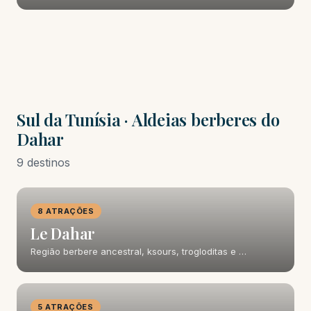
Sul da Tunísia · Aldeias berberes do
Dahar
9 destinos
8 ATRAÇÕES
Le Dahar
Região berbere ancestral, ksours, trogloditas e …
5 ATRAÇÕES