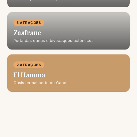
3 ATRAÇÕES
Zaafrane
Porta das dunas e bivouaques autênticos
2 ATRAÇÕES
El Hamma
Oásis termal perto de Gabès