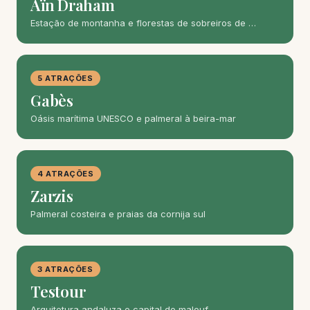
Aïn Draham
Estação de montanha e florestas de sobreiros de …
5 ATRAÇÕES
Gabès
Oásis marítima UNESCO e palmeral à beira-mar
4 ATRAÇÕES
Zarzis
Palmeral costeira e praias da cornija sul
3 ATRAÇÕES
Testour
Arquitetura andaluza e capital do malouf