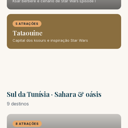
Ksar berbere e cenário de Star Wars Episode I
5 ATRAÇÕES
Tataouine
Capital dos ksours e inspiração Star Wars
Sul da Tunísia · Sahara & oásis
9 destinos
8 ATRAÇÕES