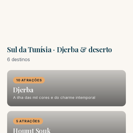
Sul da Tunísia · Djerba & deserto
6 destinos
10 ATRAÇÕES
Djerba
A ilha das mil cores e do charme intemporal
5 ATRAÇÕES
Houmt Souk