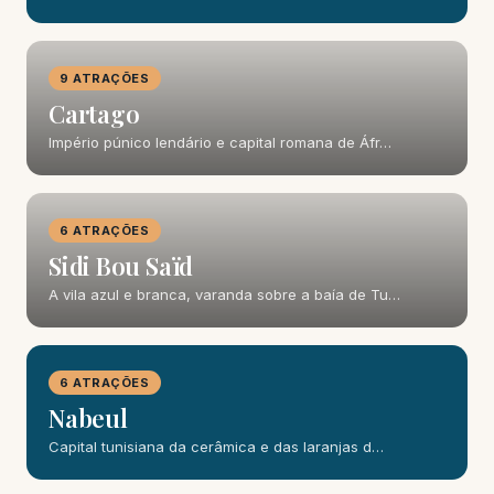
9 ATRAÇÕES
Cartago
Império púnico lendário e capital romana de Áfr…
6 ATRAÇÕES
Sidi Bou Saïd
A vila azul e branca, varanda sobre a baía de Tu…
6 ATRAÇÕES
Nabeul
Capital tunisiana da cerâmica e das laranjas d…